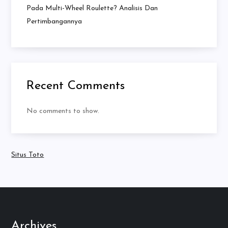
Pada Multi-Wheel Roulette? Analisis Dan
Pertimbangannya
Recent Comments
No comments to show.
Situs Toto
Archives