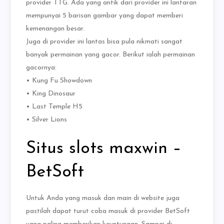
provider TTG. Ada yang antik dari provider ini lantaran
mempunyai 5 barisan gambar yang dapat memberi
kemenangan besar.
Juga di provider ini lantas bisa pula nikmati sangat
banyak permainan yang gacor. Berikut ialah permainan
gacornya:
• Kung Fu Showdown
• King Dinosaur
• Last Temple H5
• Silver Lions
Situs slots maxwin –
BetSoft
Untuk Anda yang masuk dan main di website juga
pastilah dapat turut coba masuk di provider BetSoft