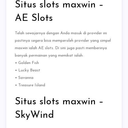
Situs slots maxwin –
AE Slots
Telah sewajarnya dengan Anda masuk di provider ini
pastinya segera bisa memperoleh provider yang simpel
maxwin ialah AE slots. Di sini juga pasti memberinya
banyak permainan yang memikat ialah:
• Golden Fish
• Lucky Beast
• Savanna
• Treasure Island
Situs slots maxwin –
SkyWind