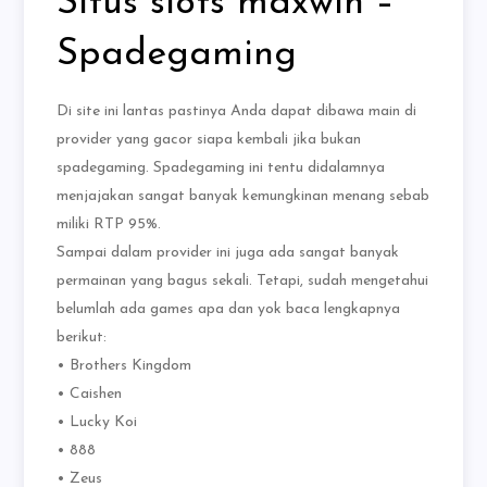
Situs slots maxwin –
Spadegaming
Di site ini lantas pastinya Anda dapat dibawa main di
provider yang gacor siapa kembali jika bukan
spadegaming. Spadegaming ini tentu didalamnya
menjajakan sangat banyak kemungkinan menang sebab
miliki RTP 95%.
Sampai dalam provider ini juga ada sangat banyak
permainan yang bagus sekali. Tetapi, sudah mengetahui
belumlah ada games apa dan yok baca lengkapnya
berikut:
• Brothers Kingdom
• Caishen
• Lucky Koi
• 888
• Zeus