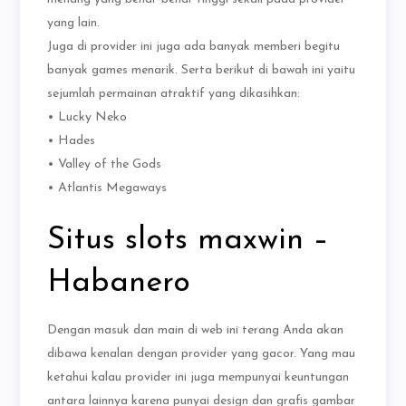
yang lain.
Juga di provider ini juga ada banyak memberi begitu
banyak games menarik. Serta berikut di bawah ini yaitu
sejumlah permainan atraktif yang dikasihkan:
• Lucky Neko
• Hades
• Valley of the Gods
• Atlantis Megaways
Situs slots maxwin –
Habanero
Dengan masuk dan main di web ini terang Anda akan
dibawa kenalan dengan provider yang gacor. Yang mau
ketahui kalau provider ini juga mempunyai keuntungan
antara lainnya karena punyai design dan grafis gambar