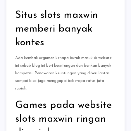
Situs slots maxwin
memberi banyak
kontes
Ada kembali argumen kenapa butuh masuk di website
ini sebab blog ini beri keuntungan dan berikan banyak
kompetisi. Penawaran keuntungan yang diberi lantas
sampai bisa juga menggapai beberapa ratus juta
rupiah.
Games pada website
slots maxwin ringan