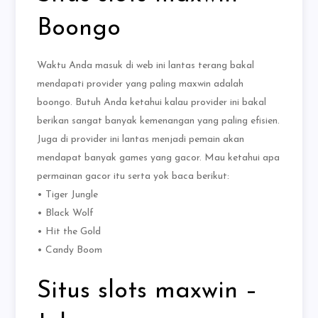
Boongo
Waktu Anda masuk di web ini lantas terang bakal
mendapati provider yang paling maxwin adalah
boongo. Butuh Anda ketahui kalau provider ini bakal
berikan sangat banyak kemenangan yang paling efisien.
Juga di provider ini lantas menjadi pemain akan
mendapat banyak games yang gacor. Mau ketahui apa
permainan gacor itu serta yok baca berikut:
• Tiger Jungle
• Black Wolf
• Hit the Gold
• Candy Boom
Situs slots maxwin –