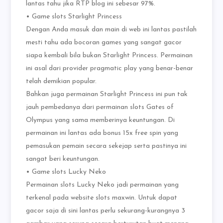
lantas tahu jika RTP blog ini sebesar 97%.
• Game slots Starlight Princess
Dengan Anda masuk dan main di web ini lantas pastilah
mesti tahu ada bocoran games yang sangat gacor
siapa kembali bila bukan Starlight Princess. Permainan
ini asal dari provider pragmatic play yang benar-benar
telah demikian popular.
Bahkan juga permainan Starlight Princess ini pun tak
jauh pembedanya dari permainan slots Gates of
Olympus yang sama memberinya keuntungan. Di
permainan ini lantas ada bonus 15x free spin yang
pemasukan pemain secara sekejap serta pastinya ini
sangat beri keuntungan.
• Game slots Lucky Neko
Permainan slots Lucky Neko jadi permainan yang
terkenal pada website slots maxwin. Untuk dapat
gacor saja di sini lantas perlu sekurang-kurangnya 3