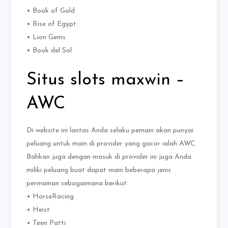
• Book of Gold
• Rise of Egypt
• Lion Gems
• Book del Sol
Situs slots maxwin –
AWC
Di website ini lantas Anda selaku pemain akan punyai
peluang untuk main di provider yang gacor ialah AWC.
Bahkan juga dengan masuk di provider ini juga Anda
miliki peluang buat dapat main beberapa jenis
permainan sebagaimana berikut:
• HorseRacing
• Heist
• Teen Patti