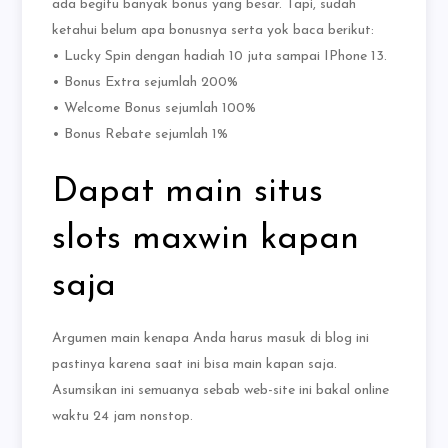
ada begitu banyak bonus yang besar. Tapi, sudah
ketahui belum apa bonusnya serta yok baca berikut:
• Lucky Spin dengan hadiah 10 juta sampai IPhone 13.
• Bonus Extra sejumlah 200%
• Welcome Bonus sejumlah 100%
• Bonus Rebate sejumlah 1%
Dapat main situs
slots maxwin kapan
saja
Argumen main kenapa Anda harus masuk di blog ini
pastinya karena saat ini bisa main kapan saja.
Asumsikan ini semuanya sebab web-site ini bakal online
waktu 24 jam nonstop.