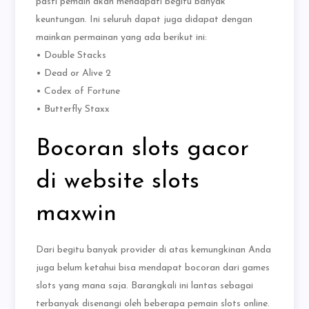
pasti pemain akan mendapati begitu banyak
keuntungan. Ini seluruh dapat juga didapat dengan
mainkan permainan yang ada berikut ini:
• Double Stacks
• Dead or Alive 2
• Codex of Fortune
• Butterfly Staxx
Bocoran slots gacor
di website slots
maxwin
Dari begitu banyak provider di atas kemungkinan Anda
juga belum ketahui bisa mendapat bocoran dari games
slots yang mana saja. Barangkali ini lantas sebagai
terbanyak disenangi oleh beberapa pemain slots online.