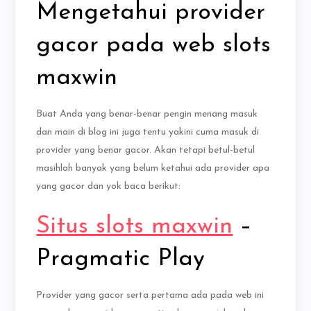
Mengetahui provider
gacor pada web slots
maxwin
Buat Anda yang benar-benar pengin menang masuk
dan main di blog ini juga tentu yakini cuma masuk di
provider yang benar gacor. Akan tetapi betul-betul
masihlah banyak yang belum ketahui ada provider apa
yang gacor dan yok baca berikut:
Situs slots maxwin
–
Pragmatic Play
Provider yang gacor serta pertama ada pada web ini