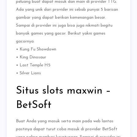
peluang buat dapat masuk dan main di provider TTG.
Ada yang unik dari provider ini sebab punyai 5 barisan
gambar yang dapat berikan kemenangan besar.
Sampai di provider ini juga bisa juga nikmati begitu
banyak games yang gacor. Berikut yakni games
gacornya:
• Kung Fu Showdown
• King Dinosaur
• Last Temple H5
• Silver Lions
Situs slots maxwin –
BetSoft
Buat Anda yang masuk serta main pada web lantas
pastinya dapat turut coba masuk di provider BetSoft