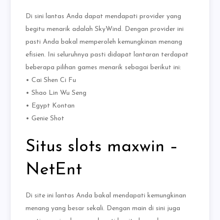
Di sini lantas Anda dapat mendapati provider yang
begitu menarik adalah SkyWind. Dengan provider ini
pasti Anda bakal memperoleh kemungkinan menang
efisien. Ini seluruhnya pasti didapat lantaran terdapat
beberapa pilihan games menarik sebagai berikut ini:
• Cai Shen Ci Fu
• Shao Lin Wu Seng
• Egypt Kontan
• Genie Shot
Situs slots maxwin –
NetEnt
Di site ini lantas Anda bakal mendapati kemungkinan
menang yang besar sekali. Dengan main di sini juga