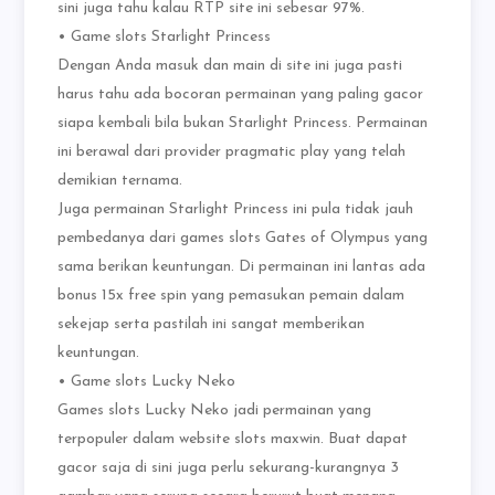
sini juga tahu kalau RTP site ini sebesar 97%.
• Game slots Starlight Princess
Dengan Anda masuk dan main di site ini juga pasti
harus tahu ada bocoran permainan yang paling gacor
siapa kembali bila bukan Starlight Princess. Permainan
ini berawal dari provider pragmatic play yang telah
demikian ternama.
Juga permainan Starlight Princess ini pula tidak jauh
pembedanya dari games slots Gates of Olympus yang
sama berikan keuntungan. Di permainan ini lantas ada
bonus 15x free spin yang pemasukan pemain dalam
sekejap serta pastilah ini sangat memberikan
keuntungan.
• Game slots Lucky Neko
Games slots Lucky Neko jadi permainan yang
terpopuler dalam website slots maxwin. Buat dapat
gacor saja di sini juga perlu sekurang-kurangnya 3