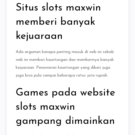
Situs slots maxwin
memberi banyak
kejuaraan
Ada argumen kenapa penting masuk di web ini sebab
web ini memberi keuntungan dan memberinya banyak
kejuaraan. Penawaran keuntungan yang diberi juga
juga bisa pula sampai beberapa ratus juta rupiah.
Games pada website
slots maxwin
gampang dimainkan