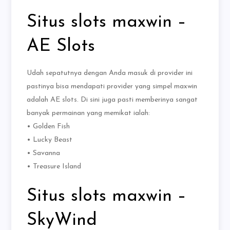
Situs slots maxwin –
AE Slots
Udah sepatutnya dengan Anda masuk di provider ini
pastinya bisa mendapati provider yang simpel maxwin
adalah AE slots. Di sini juga pasti memberinya sangat
banyak permainan yang memikat ialah:
• Golden Fish
• Lucky Beast
• Savanna
• Treasure Island
Situs slots maxwin –
SkyWind