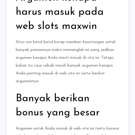
harus masuk pada
web slots maxwin
Situs sini betul-betul kerap memberi keuntungan untuk
banyak pemainnya maka memanglah ini yang jadikan
argumen kenapa Anda mesti masuk di site ini. Tetapi,
bukan itu saja sebab masih banyak argumen kenapa
Anda penting masuk di web-site ini serta berikut
argumennya:
Banyak berikan
bonus yang besar
Argumen untuk Anda masuk di web-site ini tentu karena