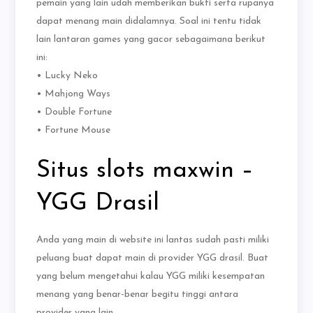
pemain yang lain udah memberikan bukti serta rupanya
dapat menang main didalamnya. Soal ini tentu tidak
lain lantaran games yang gacor sebagaimana berikut
ini:
• Lucky Neko
• Mahjong Ways
• Double Fortune
• Fortune Mouse
Situs slots maxwin –
YGG Drasil
Anda yang main di website ini lantas sudah pasti miliki
peluang buat dapat main di provider YGG drasil. Buat
yang belum mengetahui kalau YGG miliki kesempatan
menang yang benar-benar begitu tinggi antara
provider yang lain.