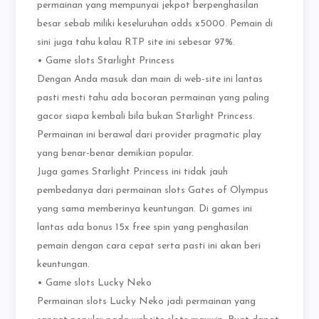
permainan yang mempunyai jekpot berpenghasilan
besar sebab miliki keseluruhan odds x5000. Pemain di
sini juga tahu kalau RTP site ini sebesar 97%.
• Game slots Starlight Princess
Dengan Anda masuk dan main di web-site ini lantas
pasti mesti tahu ada bocoran permainan yang paling
gacor siapa kembali bila bukan Starlight Princess.
Permainan ini berawal dari provider pragmatic play
yang benar-benar demikian popular.
Juga games Starlight Princess ini tidak jauh
pembedanya dari permainan slots Gates of Olympus
yang sama memberinya keuntungan. Di games ini
lantas ada bonus 15x free spin yang penghasilan
pemain dengan cara cepat serta pasti ini akan beri
keuntungan.
• Game slots Lucky Neko
Permainan slots Lucky Neko jadi permainan yang