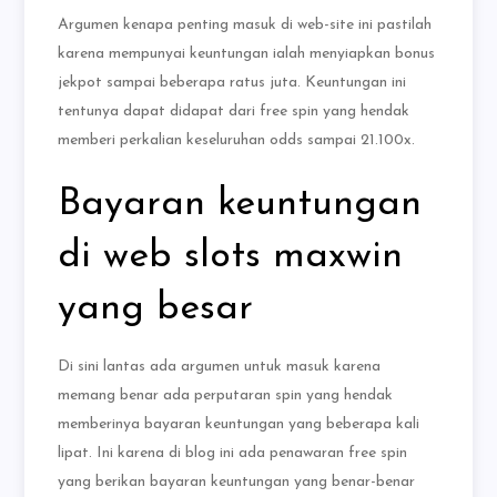
Argumen kenapa penting masuk di web-site ini pastilah
karena mempunyai keuntungan ialah menyiapkan bonus
jekpot sampai beberapa ratus juta. Keuntungan ini
tentunya dapat didapat dari free spin yang hendak
memberi perkalian keseluruhan odds sampai 21.100x.
Bayaran keuntungan
di web slots maxwin
yang besar
Di sini lantas ada argumen untuk masuk karena
memang benar ada perputaran spin yang hendak
memberinya bayaran keuntungan yang beberapa kali
lipat. Ini karena di blog ini ada penawaran free spin
yang berikan bayaran keuntungan yang benar-benar