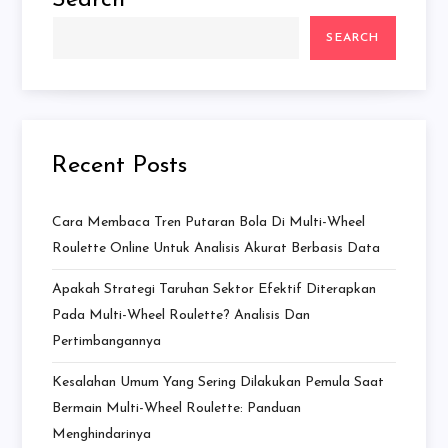
Search
SEARCH
Recent Posts
Cara Membaca Tren Putaran Bola Di Multi-Wheel
Roulette Online Untuk Analisis Akurat Berbasis Data
Apakah Strategi Taruhan Sektor Efektif Diterapkan
Pada Multi-Wheel Roulette? Analisis Dan
Pertimbangannya
Kesalahan Umum Yang Sering Dilakukan Pemula Saat
Bermain Multi-Wheel Roulette: Panduan
Menghindarinya