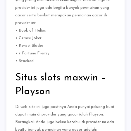
yang paling memberikan keuntungan. Bahkan juga di
provider ini juga ada begitu banyak permainan yang
gacor serta berikut merupakan permainan gacor di
provider ini:
• Book of Helios
• Gemini Joker
• Kensei Blades
• 7 Fortune Frenzy
• Stacked
Situs slots maxwin –
Playson
Di web-site ini juga pastinya Anda punyai peluang buat
dapat main di provider yang gacor ialah Playson.
Barangkali Anda juga belum ketahui di provider ini ada
begitu banyak permainan yang gacor adalah: