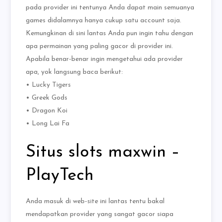
pada provider ini tentunya Anda dapat main semuanya
games didalamnya hanya cukup satu account saja.
Kemungkinan di sini lantas Anda pun ingin tahu dengan
apa permainan yang paling gacor di provider ini.
Apabila benar-benar ingin mengetahui ada provider
apa, yok langsung baca berikut:
• Lucky Tigers
• Greek Gods
• Dragon Koi
• Long Lai Fa
Situs slots maxwin –
PlayTech
Anda masuk di web-site ini lantas tentu bakal
mendapatkan provider yang sangat gacor siapa