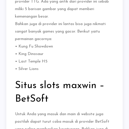
provider TTG. Ada yang antik dari provider ini sebab
miliki 5 barisan gambar yang dapat memberi
kemenangan besar.
Bahkan juga di provider ini lantas bisa juga nikmati
sangat banyak games yang gacor. Berikut yaitu
permainan gacornya:
• Kung Fu Showdown
• King Dinosaur
• Last Temple H5
• Silver Lions
Situs slots maxwin –
BetSoft
Untuk Anda yang masuk dan main di website juga
pastilah dapat turut coba masuk di provider BetSoft