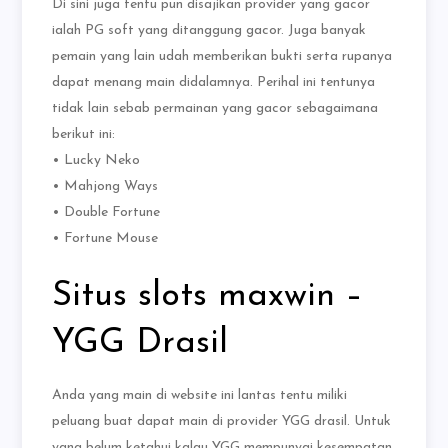
Di sini juga tentu pun disajikan provider yang gacor
ialah PG soft yang ditanggung gacor. Juga banyak
pemain yang lain udah memberikan bukti serta rupanya
dapat menang main didalamnya. Perihal ini tentunya
tidak lain sebab permainan yang gacor sebagaimana
berikut ini:
• Lucky Neko
• Mahjong Ways
• Double Fortune
• Fortune Mouse
Situs slots maxwin –
YGG Drasil
Anda yang main di website ini lantas tentu miliki
peluang buat dapat main di provider YGG drasil. Untuk
yang belum ketahui kalau YGG mempunyai kesempatan