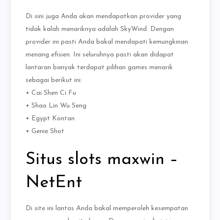
Di sini juga Anda akan mendapatkan provider yang
tidak kalah menariknya adalah SkyWind. Dengan
provider ini pasti Anda bakal mendapati kemungkinan
menang efisien. Ini seluruhnya pasti akan didapat
lantaran banyak terdapat pilihan games menarik
sebagai berikut ini:
• Cai Shen Ci Fu
• Shao Lin Wu Seng
• Egypt Kontan
• Genie Shot
Situs slots maxwin –
NetEnt
Di site ini lantas Anda bakal memperoleh kesempatan