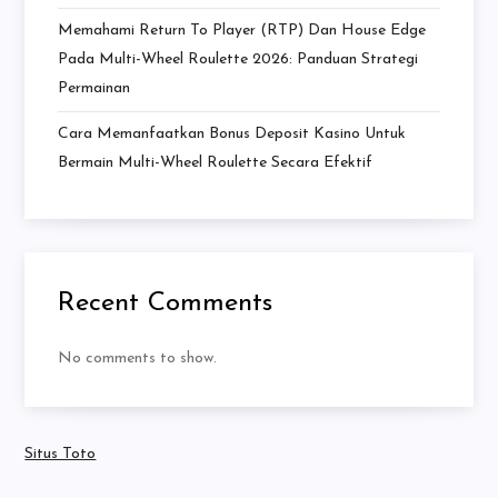
Memahami Return To Player (RTP) Dan House Edge
Pada Multi-Wheel Roulette 2026: Panduan Strategi
Permainan
Cara Memanfaatkan Bonus Deposit Kasino Untuk
Bermain Multi-Wheel Roulette Secara Efektif
Recent Comments
No comments to show.
Situs Toto