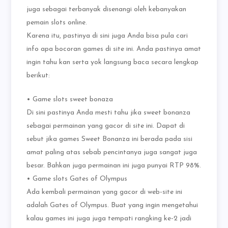
juga sebagai terbanyak disenangi oleh kebanyakan
pemain slots online.
Karena itu, pastinya di sini juga Anda bisa pula cari
info apa bocoran games di site ini. Anda pastinya amat
ingin tahu kan serta yok langsung baca secara lengkap
berikut:
• Game slots sweet bonaza
Di sini pastinya Anda mesti tahu jika sweet bonanza
sebagai permainan yang gacor di site ini. Dapat di
sebut jika games Sweet Bonanza ini berada pada sisi
amat paling atas sebab pencintanya juga sangat juga
besar. Bahkan juga permainan ini juga punyai RTP 98%.
• Game slots Gates of Olympus
Ada kembali permainan yang gacor di web-site ini
adalah Gates of Olympus. Buat yang ingin mengetahui
kalau games ini juga juga tempati rangking ke-2 jadi