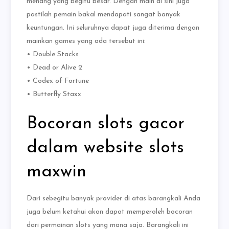
menang yang begitu besar. Dengan main di sini juga
pastilah pemain bakal mendapati sangat banyak
keuntungan. Ini seluruhnya dapat juga diterima dengan
mainkan games yang ada tersebut ini:
• Double Stacks
• Dead or Alive 2
• Codex of Fortune
• Butterfly Staxx
Bocoran slots gacor
dalam website slots
maxwin
Dari sebegitu banyak provider di atas barangkali Anda
juga belum ketahui akan dapat memperoleh bocoran
dari permainan slots yang mana saja. Barangkali ini