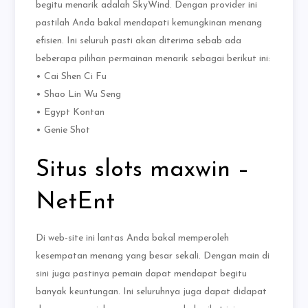
begitu menarik adalah SkyWind. Dengan provider ini
pastilah Anda bakal mendapati kemungkinan menang
efisien. Ini seluruh pasti akan diterima sebab ada
beberapa pilihan permainan menarik sebagai berikut ini:
• Cai Shen Ci Fu
• Shao Lin Wu Seng
• Egypt Kontan
• Genie Shot
Situs slots maxwin –
NetEnt
Di web-site ini lantas Anda bakal memperoleh
kesempatan menang yang besar sekali. Dengan main di
sini juga pastinya pemain dapat mendapat begitu
banyak keuntungan. Ini seluruhnya juga dapat didapat