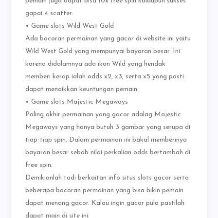
pemain juga dapat bisa 10x free spin kalaupun sukses
gapai 4 scatter.
• Game slots Wild West Gold
Ada bocoran permainan yang gacor di website ini yaitu
Wild West Gold yang mempunyai bayaran besar. Ini
karena didalamnya ada ikon Wild yang hendak
memberi kerap ialah odds x2, x3, serta x5 yang pasti
dapat menaikkan keuntungan pemain.
• Game slots Majestic Megaways
Paling akhir permainan yang gacor adalag Majestic
Megaways yang hanya butuh 3 gambar yang serupa di
tiap-tiap spin. Dalam permainan ini bakal memberinya
bayaran besar sebab nilai perkalian odds bertambah di
free spin.
Demikianlah tadi berkaitan info situs slots gacor serta
beberapa bocoran permainan yang bisa bikin pemain
dapat menang gacor. Kalau ingin gacor pula pastilah
dapat main di site ini.