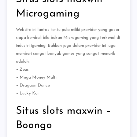
Microgaming
Website ini lantas tentu pula miliki provider yang gacor
siapa kembali bila bukan Microgaming yang terkenal di
industri igaming. Bahkan juga dalam provider ini juga
memberi sangat banyak games yang sangat menarik
adalah:
• Zeus
• Mega Money Multi
• Dragaon Dance
• Lucky Koi
Situs slots maxwin –
Boongo