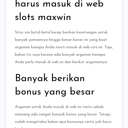
harus masuk di web
slots maxwin
Situs sini betul-betul kerap berikan keuntungan untuk
banyak pemainnya hingga benar-benar ini yang buat
argumen kenapa Anda mesti masuk di web-site ini. Tapi,
bukan itu saja karena ada banyak argumen kenapa
Anda perlu masuk di web ini dan berikut argumennya:
Banyak berikan
bonus yang besar
Argumen untuk Anda masuk di web ini tentu sebab
memang ada sangat banyak bonus yang besar. Tetapi,
sudah mengetahui belum apa bonusnya serta yok baca