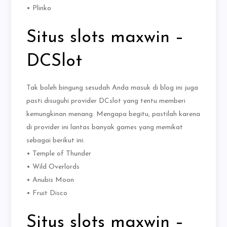
• Plinko
Situs slots maxwin –
DCSlot
Tak boleh bingung sesudah Anda masuk di blog ini juga
pasti disuguhi provider DCslot yang tentu memberi
kemungkinan menang. Mengapa begitu, pastilah karena
di provider ini lantas banyak games yang memikat
sebagai berikut ini:
• Temple of Thunder
• Wild Overlords
• Anubis Moon
• Fruit Disco
Situs slots maxwin –