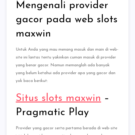
Mengenali provider
gacor pada web slots
maxwin
Untuk Anda yang mau menang masuk dan main di web-
site ini lantas tentu yakinkan cuman masuk di provider
yang benar gacor. Namun memanglah ada banyak
yang belum ketahui ada provider apa yang gacor dan
yok baca berikut:
Situs slots maxwin
–
Pragmatic Play
Provider yang gacor serta pertama berada di web-site