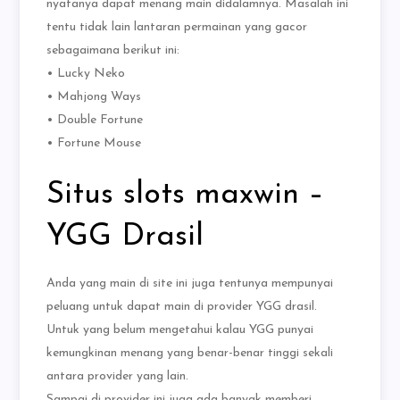
nyatanya dapat menang main didalamnya. Masalah ini
tentu tidak lain lantaran permainan yang gacor
sebagaimana berikut ini:
• Lucky Neko
• Mahjong Ways
• Double Fortune
• Fortune Mouse
Situs slots maxwin –
YGG Drasil
Anda yang main di site ini juga tentunya mempunyai
peluang untuk dapat main di provider YGG drasil.
Untuk yang belum mengetahui kalau YGG punyai
kemungkinan menang yang benar-benar tinggi sekali
antara provider yang lain.
Sampai di provider ini juga ada banyak memberi