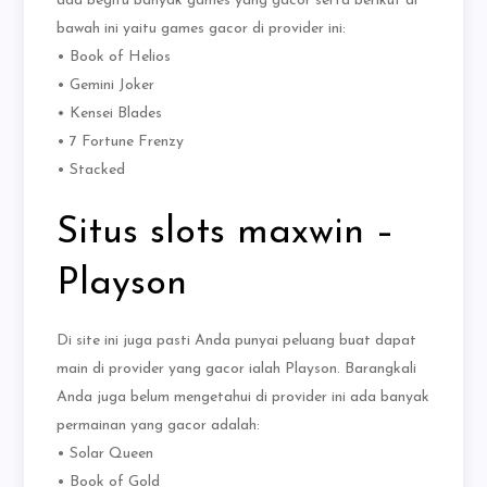
ada begitu banyak games yang gacor serta berikut di
bawah ini yaitu games gacor di provider ini:
• Book of Helios
• Gemini Joker
• Kensei Blades
• 7 Fortune Frenzy
• Stacked
Situs slots maxwin –
Playson
Di site ini juga pasti Anda punyai peluang buat dapat
main di provider yang gacor ialah Playson. Barangkali
Anda juga belum mengetahui di provider ini ada banyak
permainan yang gacor adalah:
• Solar Queen
• Book of Gold