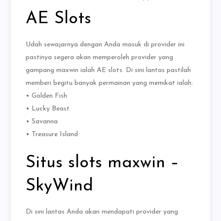
AE Slots
Udah sewajarnya dengan Anda masuk di provider ini
pastinya segera akan memperoleh provider yang
gampang maxwin ialah AE slots. Di sini lantas pastilah
memberi begitu banyak permainan yang memikat ialah:
• Golden Fish
• Lucky Beast
• Savanna
• Treasure Island
Situs slots maxwin –
SkyWind
Di sini lantas Anda akan mendapati provider yang