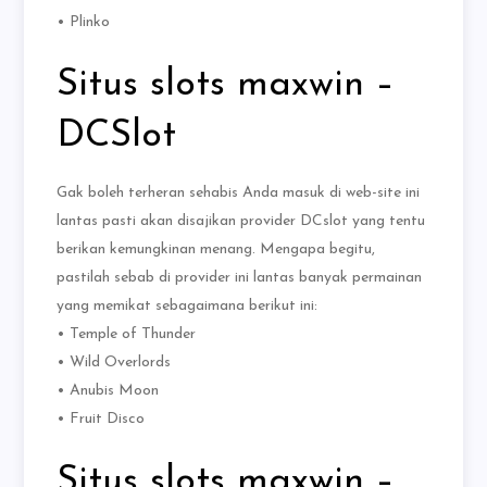
• Plinko
Situs slots maxwin –
DCSlot
Gak boleh terheran sehabis Anda masuk di web-site ini
lantas pasti akan disajikan provider DCslot yang tentu
berikan kemungkinan menang. Mengapa begitu,
pastilah sebab di provider ini lantas banyak permainan
yang memikat sebagaimana berikut ini:
• Temple of Thunder
• Wild Overlords
• Anubis Moon
• Fruit Disco
Situs slots maxwin –