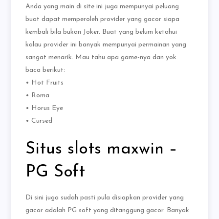
Anda yang main di site ini juga mempunyai peluang
buat dapat memperoleh provider yang gacor siapa
kembali bila bukan Joker. Buat yang belum ketahui
kalau provider ini banyak mempunyai permainan yang
sangat menarik. Mau tahu apa game-nya dan yok
baca berikut:
• Hot Fruits
• Roma
• Horus Eye
• Cursed
Situs slots maxwin –
PG Soft
Di sini juga sudah pasti pula disiapkan provider yang
gacor adalah PG soft yang ditanggung gacor. Banyak