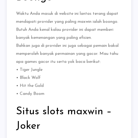
Waktu Anda masuk di website ini lantas terang dapat
mendapati provider yang paling maxwin ialah boongo.
Butuh Anda kenal kalau provider ini dapat memberi
banyak kemenangan yang paling efisien.
Bahkan juga di provider ini juga sebagai pemain bakal
memperoleh banyak permainan yang gacor. Mau tahu
apa games gacor itu serta yok baca berikut:
• Tiger Jungle
• Black Wolf
• Hit the Gold
• Candy Boom
Situs slots maxwin –
Joker