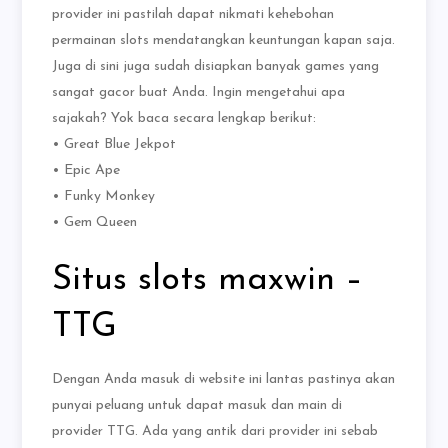
provider ini pastilah dapat nikmati kehebohan
permainan slots mendatangkan keuntungan kapan saja.
Juga di sini juga sudah disiapkan banyak games yang
sangat gacor buat Anda. Ingin mengetahui apa
sajakah? Yok baca secara lengkap berikut:
• Great Blue Jekpot
• Epic Ape
• Funky Monkey
• Gem Queen
Situs slots maxwin –
TTG
Dengan Anda masuk di website ini lantas pastinya akan
punyai peluang untuk dapat masuk dan main di
provider TTG. Ada yang antik dari provider ini sebab