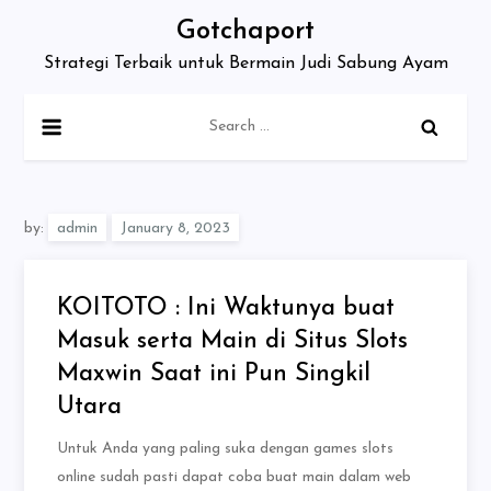
Skip
Gotchaport
to
Strategi Terbaik untuk Bermain Judi Sabung Ayam
content
Search
for:
by:
admin
KOITOTO : Ini Waktunya buat
Masuk serta Main di Situs Slots
Maxwin Saat ini Pun Singkil
Utara
Untuk Anda yang paling suka dengan games slots
online sudah pasti dapat coba buat main dalam web