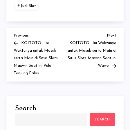
Judi Slot
Previous
Next
Post
Previous
Next
Post
Post
KOITOTO : Ini
KOITOTO : Ini Waktunya
navigation
Waktunya untuk Masuk
untuk Masuk serta Main di
serta Main di Situs Slots
Situs Slots Maxwin Saat ini
Maxwin Saat ini Pula
Wawo
Tanjung Palas
Search
SEARCH