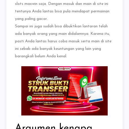
slots maxwin saja. Dengan masuk dan main di site ini
tentunya Anda lantas bisa pula mendapat permainan
yang paling gacor.
Sampai ini juga sudah bisa dibuktikan lantaran telah
ada banyak orang yang main didalamnya. Karena itu,
pasti Anda lantas harus coba masuk serta main di site
ini sebab ada banyak keuntungan yang lain yang
barangkali belum Anda kenal.
Argumen kenapa