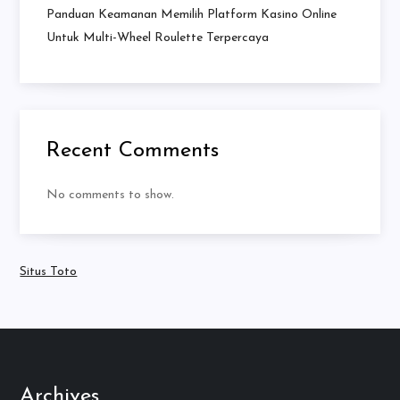
Panduan Keamanan Memilih Platform Kasino Online
Untuk Multi-Wheel Roulette Terpercaya
Recent Comments
No comments to show.
Situs Toto
Archives