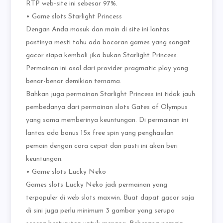
RTP web-site ini sebesar 97%.
• Game slots Starlight Princess
Dengan Anda masuk dan main di site ini lantas
pastinya mesti tahu ada bocoran games yang sangat
gacor siapa kembali jika bukan Starlight Princess.
Permainan ini asal dari provider pragmatic play yang
benar-benar demikian ternama.
Bahkan juga permainan Starlight Princess ini tidak jauh
pembedanya dari permainan slots Gates of Olympus
yang sama memberinya keuntungan. Di permainan ini
lantas ada bonus 15x free spin yang penghasilan
pemain dengan cara cepat dan pasti ini akan beri
keuntungan.
• Game slots Lucky Neko
Games slots Lucky Neko jadi permainan yang
terpopuler di web slots maxwin. Buat dapat gacor saja
di sini juga perlu minimum 3 gambar yang serupa