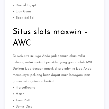
• Rise of Egypt
• Lion Gems
• Book del Sol
Situs slots maxwin –
AWC
Di web-site ini juga Anda jadi pemain akan miliki
peluang untuk main di provider yang gacor ialah AWC.
Bahkan juga dengan masuk di provider ini juga Anda
mempunyai peluang buat dapat main beragam jenis
games sebagaimana berikut:
• HorseRacing
• Heist
• Teen Patti
• Bonus Dice