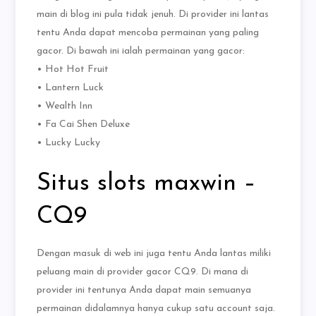
main di blog ini pula tidak jenuh. Di provider ini lantas
tentu Anda dapat mencoba permainan yang paling
gacor. Di bawah ini ialah permainan yang gacor:
• Hot Hot Fruit
• Lantern Luck
• Wealth Inn
• Fa Cai Shen Deluxe
• Lucky Lucky
Situs slots maxwin –
CQ9
Dengan masuk di web ini juga tentu Anda lantas miliki
peluang main di provider gacor CQ9. Di mana di
provider ini tentunya Anda dapat main semuanya
permainan didalamnya hanya cukup satu account saja.