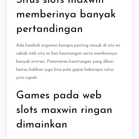
Situs slots maxwin
memberinya banyak
pertandingan
Ada kembali argumen kenapa penting masuk di site ini
sebab web-site ini beri keuntungan serta memberinya
banyak invitasi. Penawaran keuntungan yang diberi
lantas bahkan juga bisa pula gapai beberapa ratus
juta rupiah.
Games pada web
slots maxwin ringan
dimainkan