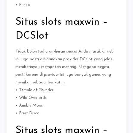
• Plinko
Situs slots maxwin –
DCSlot
Tidak boleh terheran-heran seusai Anda masuk di web
ini juga pasti dihidangkan provider DCslot yang jelas
memberinya kesempatan menang. Mengapa begitu,
pasti karena di provider ini juga banyak games yang
memikat sebagai berikut ini:
• Temple of Thunder
• Wild Overlords
• Anubis Moon
• Fruit Disco
Situs slots maxwin –