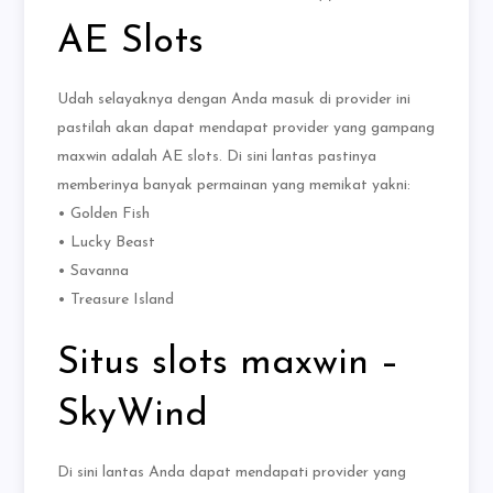
AE Slots
Udah selayaknya dengan Anda masuk di provider ini
pastilah akan dapat mendapat provider yang gampang
maxwin adalah AE slots. Di sini lantas pastinya
memberinya banyak permainan yang memikat yakni:
• Golden Fish
• Lucky Beast
• Savanna
• Treasure Island
Situs slots maxwin –
SkyWind
Di sini lantas Anda dapat mendapati provider yang