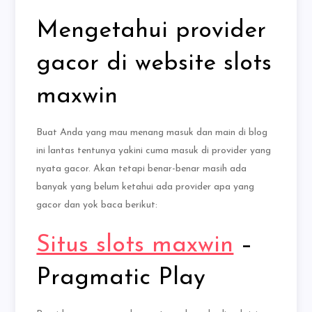
Mengetahui provider
gacor di website slots
maxwin
Buat Anda yang mau menang masuk dan main di blog
ini lantas tentunya yakini cuma masuk di provider yang
nyata gacor. Akan tetapi benar-benar masih ada
banyak yang belum ketahui ada provider apa yang
gacor dan yok baca berikut:
Situs slots maxwin
–
Pragmatic Play