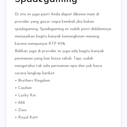
Di site ini juga pasti Anda dapat dibawa main di
provider yang gacor siapa kembali jika bukan
spadegaming. Spadegaming ini sudah pasti didalamnya
menjajakan begitu banyak kemungkinan menang
karena mempunyai RTP 95%.
Bahkan juga di provider ini juga ada begitu banyak
permainan yang luar biasa sekali. Tapi, sudah
mengetahui tak ada permainan apa dan yok baca
secara lengkap berikut:
• Brothers Kingdom
• Caishen
• Lucky Koi
• 888
• Zeus
• Royal Katt