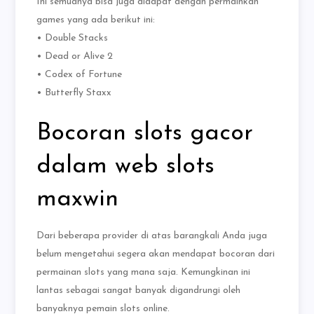
Ini semuanya bisa juga didapat dengan permainkan
games yang ada berikut ini:
• Double Stacks
• Dead or Alive 2
• Codex of Fortune
• Butterfly Staxx
Bocoran slots gacor
dalam web slots
maxwin
Dari beberapa provider di atas barangkali Anda juga
belum mengetahui segera akan mendapat bocoran dari
permainan slots yang mana saja. Kemungkinan ini
lantas sebagai sangat banyak digandrungi oleh
banyaknya pemain slots online.