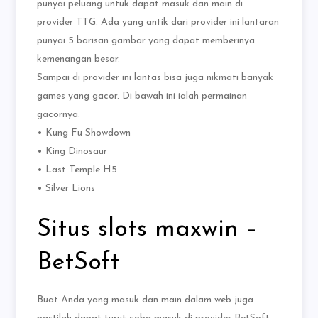
punyai peluang untuk dapat masuk dan main di
provider TTG. Ada yang antik dari provider ini lantaran
punyai 5 barisan gambar yang dapat memberinya
kemenangan besar.
Sampai di provider ini lantas bisa juga nikmati banyak
games yang gacor. Di bawah ini ialah permainan
gacornya:
• Kung Fu Showdown
• King Dinosaur
• Last Temple H5
• Silver Lions
Situs slots maxwin –
BetSoft
Buat Anda yang masuk dan main dalam web juga