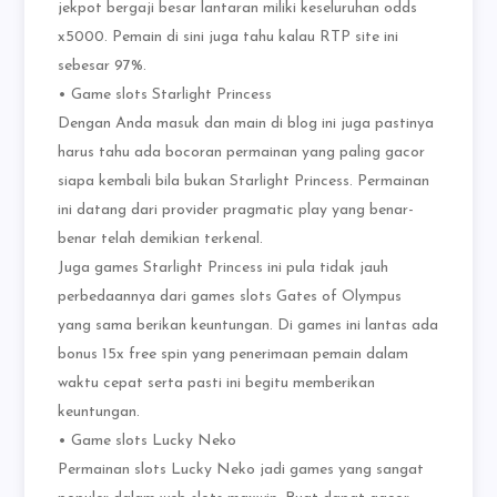
jekpot bergaji besar lantaran miliki keseluruhan odds
x5000. Pemain di sini juga tahu kalau RTP site ini
sebesar 97%.
• Game slots Starlight Princess
Dengan Anda masuk dan main di blog ini juga pastinya
harus tahu ada bocoran permainan yang paling gacor
siapa kembali bila bukan Starlight Princess. Permainan
ini datang dari provider pragmatic play yang benar-
benar telah demikian terkenal.
Juga games Starlight Princess ini pula tidak jauh
perbedaannya dari games slots Gates of Olympus
yang sama berikan keuntungan. Di games ini lantas ada
bonus 15x free spin yang penerimaan pemain dalam
waktu cepat serta pasti ini begitu memberikan
keuntungan.
• Game slots Lucky Neko
Permainan slots Lucky Neko jadi games yang sangat