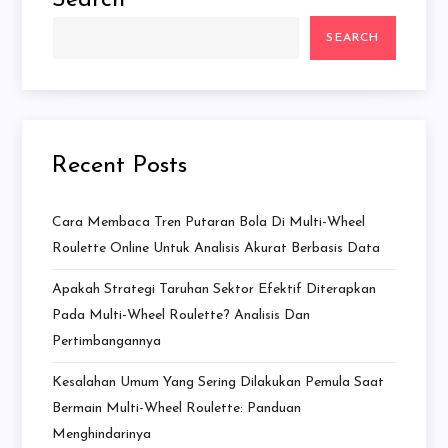
Search
SEARCH
Recent Posts
Cara Membaca Tren Putaran Bola Di Multi-Wheel
Roulette Online Untuk Analisis Akurat Berbasis Data
Apakah Strategi Taruhan Sektor Efektif Diterapkan
Pada Multi-Wheel Roulette? Analisis Dan
Pertimbangannya
Kesalahan Umum Yang Sering Dilakukan Pemula Saat
Bermain Multi-Wheel Roulette: Panduan
Menghindarinya