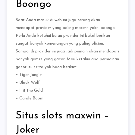
Boongo
Saat Anda masuk di web ini juga terang akan
mendapat provider yang paling maxwin yakni boongo.
Perlu Anda ketahui kalau provider ini bakal berikan
sangat banyak kemenangan yang paling efisien.
Sampai di provider ini juga jadi pemain akan mendapati
banyak games yang gacor. Mau ketahui apa permainan
gacor itu serta yok baca berikut:
• Tiger Jungle
• Black Wolf
• Hit the Gold
• Candy Boom
Situs slots maxwin –
Joker