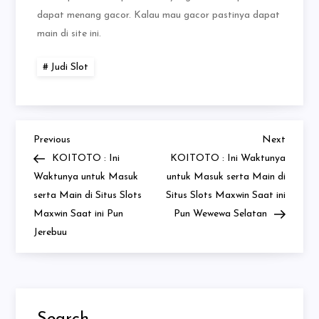
dapat menang gacor. Kalau mau gacor pastinya dapat
main di site ini.
Judi Slot
Previous
Next
Post
Previous
Next
Post
Post
KOITOTO : Ini
KOITOTO : Ini Waktunya
navigation
Waktunya untuk Masuk
untuk Masuk serta Main di
serta Main di Situs Slots
Situs Slots Maxwin Saat ini
Maxwin Saat ini Pun
Pun Wewewa Selatan
Jerebuu