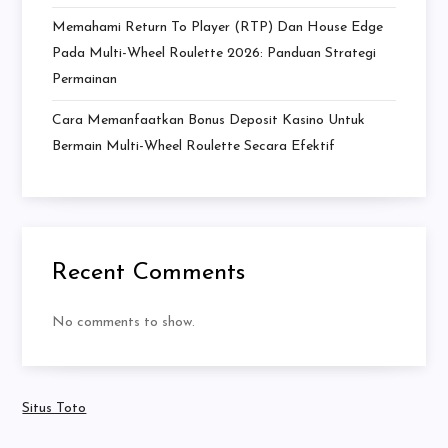
Memahami Return To Player (RTP) Dan House Edge
Pada Multi-Wheel Roulette 2026: Panduan Strategi
Permainan
Cara Memanfaatkan Bonus Deposit Kasino Untuk
Bermain Multi-Wheel Roulette Secara Efektif
Recent Comments
No comments to show.
Situs Toto