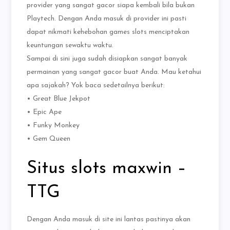
provider yang sangat gacor siapa kembali bila bukan
Playtech. Dengan Anda masuk di provider ini pasti
dapat nikmati kehebohan games slots menciptakan
keuntungan sewaktu waktu.
Sampai di sini juga sudah disiapkan sangat banyak
permainan yang sangat gacor buat Anda. Mau ketahui
apa sajakah? Yok baca sedetailnya berikut:
• Great Blue Jekpot
• Epic Ape
• Funky Monkey
• Gem Queen
Situs slots maxwin –
TTG
Dengan Anda masuk di site ini lantas pastinya akan