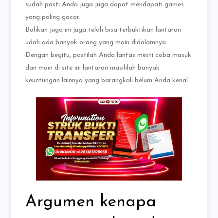
sudah pasti Anda juga juga dapat mendapati games
yang paling gacor.
Bahkan juga ini juga telah bisa terbuktikan lantaran
udah ada banyak orang yang main didalamnya.
Dengan begitu, pastilah Anda lantas mesti coba masuk
dan main di site ini lantaran masihlah banyak
keuntungan lainnya yang barangkali belum Anda kenal.
Argumen kenapa