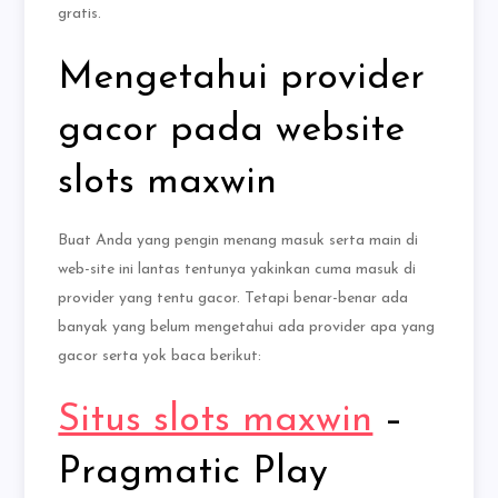
gratis.
Mengetahui provider
gacor pada website
slots maxwin
Buat Anda yang pengin menang masuk serta main di
web-site ini lantas tentunya yakinkan cuma masuk di
provider yang tentu gacor. Tetapi benar-benar ada
banyak yang belum mengetahui ada provider apa yang
gacor serta yok baca berikut:
Situs slots maxwin
–
Pragmatic Play