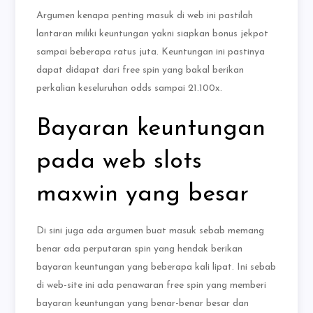
Argumen kenapa penting masuk di web ini pastilah
lantaran miliki keuntungan yakni siapkan bonus jekpot
sampai beberapa ratus juta. Keuntungan ini pastinya
dapat didapat dari free spin yang bakal berikan
perkalian keseluruhan odds sampai 21.100x.
Bayaran keuntungan
pada web slots
maxwin yang besar
Di sini juga ada argumen buat masuk sebab memang
benar ada perputaran spin yang hendak berikan
bayaran keuntungan yang beberapa kali lipat. Ini sebab
di web-site ini ada penawaran free spin yang memberi
bayaran keuntungan yang benar-benar besar dan