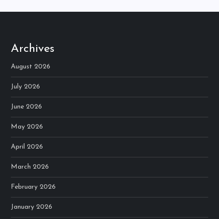
Archives
August 2026
July 2026
June 2026
May 2026
April 2026
March 2026
February 2026
January 2026