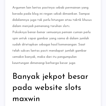
Argumen lain lantas pastinya sebab permainan yang
berada pada blog ini ringan sekali dimainkan. Sampai
didalamnya juga tak perlu hitungan atau taktik khusus
dalam menjadi pemenang taruhan slots.
Pokoknya benar-benar semuanya pemain cuman perlu
spin untuk capai gambar yang sama di dalam jumlah
sudah ditetapkan sebagai hasil kemenangan. Saat
telah sukses lantas pasti mendapat jumlah gambar
semakin banyak, maka dari itu pengumpulan
keuntungan dimenangi berharga besar juga.
Banyak jekpot besar
pada website slots
maxwin