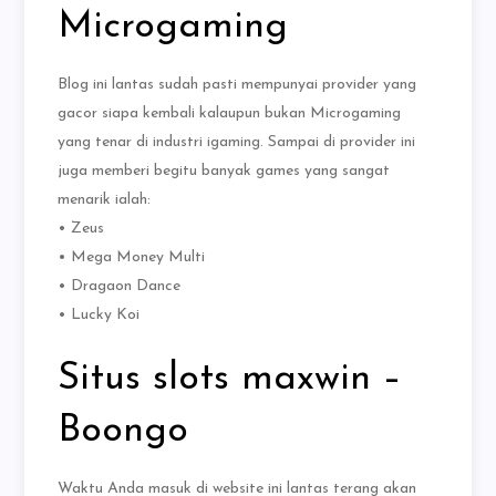
Microgaming
Blog ini lantas sudah pasti mempunyai provider yang
gacor siapa kembali kalaupun bukan Microgaming
yang tenar di industri igaming. Sampai di provider ini
juga memberi begitu banyak games yang sangat
menarik ialah:
• Zeus
• Mega Money Multi
• Dragaon Dance
• Lucky Koi
Situs slots maxwin –
Boongo
Waktu Anda masuk di website ini lantas terang akan