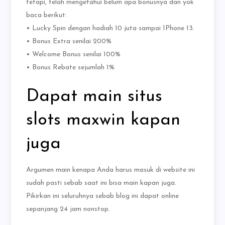
tetapi, telah mengetahui belum apa bonusnya dan yok
baca berikut:
• Lucky Spin dengan hadiah 10 juta sampai IPhone 13.
• Bonus Extra senilai 200%
• Welcome Bonus senilai 100%
• Bonus Rebate sejumlah 1%
Dapat main situs
slots maxwin kapan
juga
Argumen main kenapa Anda harus masuk di website ini
sudah pasti sebab saat ini bisa main kapan juga.
Pikirkan ini seluruhnya sebab blog ini dapat online
sepanjang 24 jam nonstop.