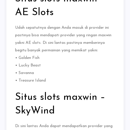
AE Slots
Udah sepatutnya dengan Anda masuk di provider ini
pastinya bisa mendapati provider yang ringan maxwin
yakni AE slots. Di sini lantas pastinya memberinya
begitu banyak permainan yang memikat yakni:
• Golden Fish
• Lucky Beast
• Savanna
• Treasure Island
Situs slots maxwin –
SkyWind
Di sini lantas Anda dapat mendapatkan provider yang