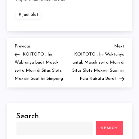
dapat main di web-site ini.
Judi Slot
Previous
Next
Post
Previous
Next
Post
Post
KOITOTO : Ini
KOITOTO : Ini Waktunya
navigation
Waktunya buat Masuk
untuk Masuk serta Main di
serta Main di Situs Slots
Situs Slots Maxwin Saat ini
Maxwin Saat ini Simpang
Pula Kairatu Barat
Search
SEARCH