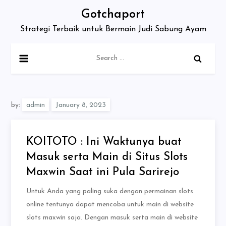
Skip
Gotchaport
to
Strategi Terbaik untuk Bermain Judi Sabung Ayam
content
Search
for:
by:
admin
KOITOTO : Ini Waktunya buat
Masuk serta Main di Situs Slots
Maxwin Saat ini Pula Sarirejo
Untuk Anda yang paling suka dengan permainan slots
online tentunya dapat mencoba untuk main di website
slots maxwin saja. Dengan masuk serta main di website