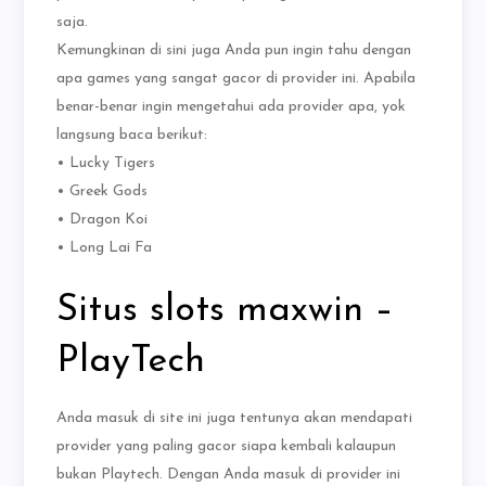
saja.
Kemungkinan di sini juga Anda pun ingin tahu dengan
apa games yang sangat gacor di provider ini. Apabila
benar-benar ingin mengetahui ada provider apa, yok
langsung baca berikut:
• Lucky Tigers
• Greek Gods
• Dragon Koi
• Long Lai Fa
Situs slots maxwin –
PlayTech
Anda masuk di site ini juga tentunya akan mendapati
provider yang paling gacor siapa kembali kalaupun
bukan Playtech. Dengan Anda masuk di provider ini