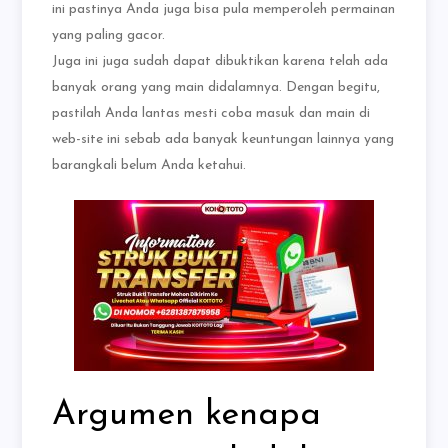
ini pastinya Anda juga bisa pula memperoleh permainan
yang paling gacor.
Juga ini juga sudah dapat dibuktikan karena telah ada
banyak orang yang main didalamnya. Dengan begitu,
pastilah Anda lantas mesti coba masuk dan main di
web-site ini sebab ada banyak keuntungan lainnya yang
barangkali belum Anda ketahui.
Argumen kenapa