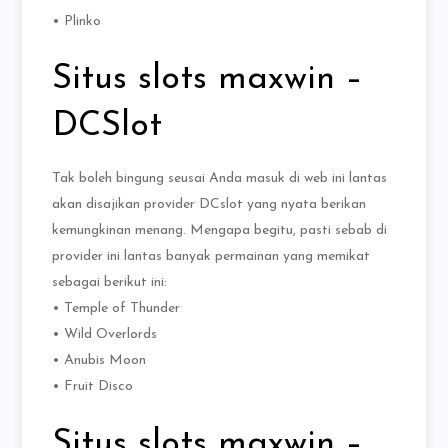
• Plinko
Situs slots maxwin –
DCSlot
Tak boleh bingung seusai Anda masuk di web ini lantas
akan disajikan provider DCslot yang nyata berikan
kemungkinan menang. Mengapa begitu, pasti sebab di
provider ini lantas banyak permainan yang memikat
sebagai berikut ini:
• Temple of Thunder
• Wild Overlords
• Anubis Moon
• Fruit Disco
Situs slots maxwin –