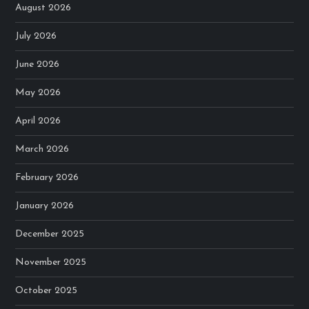
August 2026
July 2026
June 2026
May 2026
April 2026
March 2026
February 2026
January 2026
December 2025
November 2025
October 2025