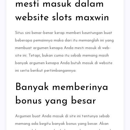
mesti masuk dalam
website slots maxwin
Situs sini benar-benar kerap memberi keuntungan buat
beberapa pemainnya maka dari itu memanglah ini yang
membuat argumen kenapa Anda mesti masuk di web-
site ini. Tetapi, bukan cuma itu sebab memang masih
banyak argumen kenapa Anda butuh masuk di website
ini serta berikut pertimbangannya:
Banyak memberinya
bonus yang besar
Argumen buat Anda masuk di site ini tentunya sebab
memang ada begitu banyak bonus yang besar. Akan