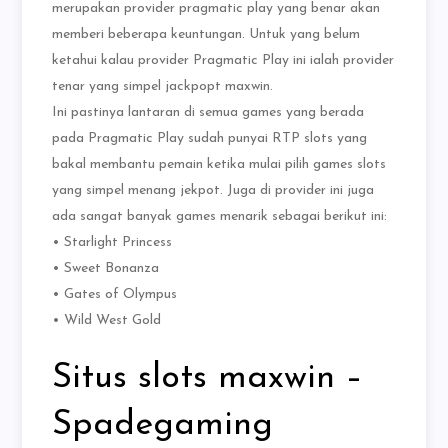
merupakan provider pragmatic play yang benar akan
memberi beberapa keuntungan. Untuk yang belum
ketahui kalau provider Pragmatic Play ini ialah provider
tenar yang simpel jackpopt maxwin.
Ini pastinya lantaran di semua games yang berada
pada Pragmatic Play sudah punyai RTP slots yang
bakal membantu pemain ketika mulai pilih games slots
yang simpel menang jekpot. Juga di provider ini juga
ada sangat banyak games menarik sebagai berikut ini:
• Starlight Princess
• Sweet Bonanza
• Gates of Olympus
• Wild West Gold
Situs slots maxwin –
Spadegaming