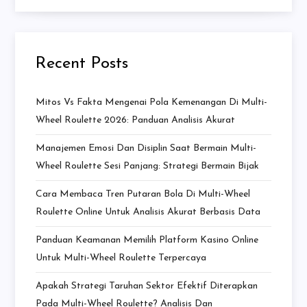
Recent Posts
Mitos Vs Fakta Mengenai Pola Kemenangan Di Multi-
Wheel Roulette 2026: Panduan Analisis Akurat
Manajemen Emosi Dan Disiplin Saat Bermain Multi-
Wheel Roulette Sesi Panjang: Strategi Bermain Bijak
Cara Membaca Tren Putaran Bola Di Multi-Wheel
Roulette Online Untuk Analisis Akurat Berbasis Data
Panduan Keamanan Memilih Platform Kasino Online
Untuk Multi-Wheel Roulette Terpercaya
Apakah Strategi Taruhan Sektor Efektif Diterapkan
Pada Multi-Wheel Roulette? Analisis Dan