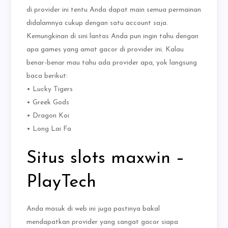
di provider ini tentu Anda dapat main semua permainan
didalamnya cukup dengan satu account saja.
Kemungkinan di sini lantas Anda pun ingin tahu dengan
apa games yang amat gacor di provider ini. Kalau
benar-benar mau tahu ada provider apa, yok langsung
baca berikut:
• Lucky Tigers
• Greek Gods
• Dragon Koi
• Long Lai Fa
Situs slots maxwin –
PlayTech
Anda masuk di web ini juga pastinya bakal
mendapatkan provider yang sangat gacor siapa