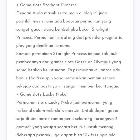
• Game slots Starlight Princess
Dengan Anda masuk serta main di blog ini juga
pastilah mesti tahu ada bocoran permainan yang
sangat gacor siapa kembali jika bukan Starlight
Princess. Permainan ini datang dari provider pragmatic
play yang demikian ternama.
Sampai permainan Starlight Princess ini pun tak jauh
pembedanya dari games slots Gates of Olympus yang
sama berikan keuntungan. Di permainan ini lantas ada
bonus 15x free spin yang pemasukan pemain secara
sekejap dan pastinya ini sangat memberi keuntungan.
• Game slots Lucky Neko
Permainan slots Lucky Neko jadi permainan yang
terkenal dalam web slots maxwin. Untuk dapat gacor
saja di sini lantas cuman perlu sekurang-kurangnya 3
gambar yang serupa secara berurut untuk menang.
Beberapa pemain juga dapat bisa 10x free spin bila