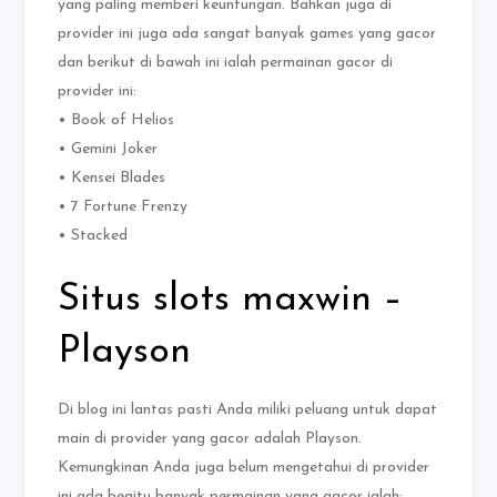
yang paling memberi keuntungan. Bahkan juga di
provider ini juga ada sangat banyak games yang gacor
dan berikut di bawah ini ialah permainan gacor di
provider ini:
• Book of Helios
• Gemini Joker
• Kensei Blades
• 7 Fortune Frenzy
• Stacked
Situs slots maxwin –
Playson
Di blog ini lantas pasti Anda miliki peluang untuk dapat
main di provider yang gacor adalah Playson.
Kemungkinan Anda juga belum mengetahui di provider
ini ada begitu banyak permainan yang gacor ialah: