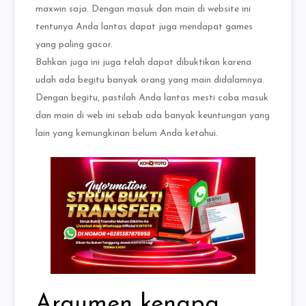
maxwin saja. Dengan masuk dan main di website ini
tentunya Anda lantas dapat juga mendapat games
yang paling gacor.
Bahkan juga ini juga telah dapat dibuktikan karena
udah ada begitu banyak orang yang main didalamnya.
Dengan begitu, pastilah Anda lantas mesti coba masuk
dan main di web ini sebab ada banyak keuntungan yang
lain yang kemungkinan belum Anda ketahui.
Argumen kenapa