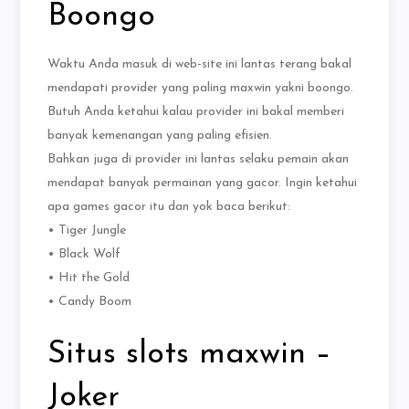
Boongo
Waktu Anda masuk di web-site ini lantas terang bakal
mendapati provider yang paling maxwin yakni boongo.
Butuh Anda ketahui kalau provider ini bakal memberi
banyak kemenangan yang paling efisien.
Bahkan juga di provider ini lantas selaku pemain akan
mendapat banyak permainan yang gacor. Ingin ketahui
apa games gacor itu dan yok baca berikut:
• Tiger Jungle
• Black Wolf
• Hit the Gold
• Candy Boom
Situs slots maxwin –
Joker