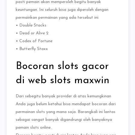
pasti pemain akan memperoleh begitu banyak
keuntungan. Ini seluruh bisa juga diperoleh dengan
permainkan permainan yang ada tersebut ini:
• Double Stacks
• Dead or Alive 2
• Codex of Fortune
• Butterfly Staxx
Bocoran slots gacor
di web slots maxwin
Dari sebegitu banyak provider di atas kemungkinan
Anda juga belum ketahui bisa mendapat bocoran dari
permainan slots yang mana saja. Barangkali ini lantas
sebagai sangat banyak digandrungi oleh banyaknya
pemain slots online.