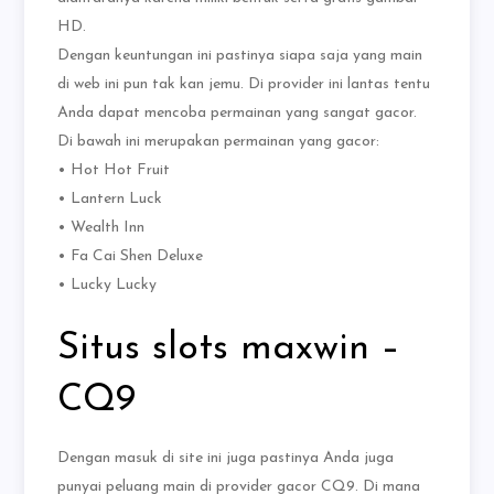
HD.
Dengan keuntungan ini pastinya siapa saja yang main
di web ini pun tak kan jemu. Di provider ini lantas tentu
Anda dapat mencoba permainan yang sangat gacor.
Di bawah ini merupakan permainan yang gacor:
• Hot Hot Fruit
• Lantern Luck
• Wealth Inn
• Fa Cai Shen Deluxe
• Lucky Lucky
Situs slots maxwin –
CQ9
Dengan masuk di site ini juga pastinya Anda juga
punyai peluang main di provider gacor CQ9. Di mana