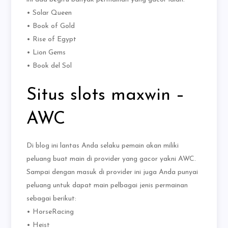
• Solar Queen
• Book of Gold
• Rise of Egypt
• Lion Gems
• Book del Sol
Situs slots maxwin –
AWC
Di blog ini lantas Anda selaku pemain akan miliki
peluang buat main di provider yang gacor yakni AWC.
Sampai dengan masuk di provider ini juga Anda punyai
peluang untuk dapat main pelbagai jenis permainan
sebagai berikut:
• HorseRacing
• Heist