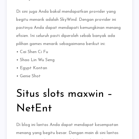
Di sini juga Anda bakal mendapatkan provider yang
begitu menarik adalah SkyWind. Dengan provider ini
pastinya Anda dapat mendapati kemungkinan menang
efisien. Ini seluruh pasti diperoleh sebab banyak ada
pilihan games menarik sebagaimana berikut ini:
• Cai Shen Ci Fu
• Shao Lin Wu Seng
• Egypt Kontan
• Genie Shot
Situs slots maxwin –
NetEnt
Di blog ini lantas Anda dapat mendapat kesempatan
menang yang begitu besar. Dengan main di sini lantas