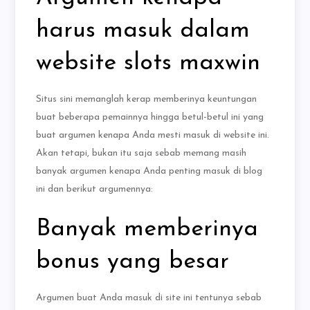
harus masuk dalam
website slots maxwin
Situs sini memanglah kerap memberinya keuntungan
buat beberapa pemainnya hingga betul-betul ini yang
buat argumen kenapa Anda mesti masuk di website ini.
Akan tetapi, bukan itu saja sebab memang masih
banyak argumen kenapa Anda penting masuk di blog
ini dan berikut argumennya:
Banyak memberinya
bonus yang besar
Argumen buat Anda masuk di site ini tentunya sebab