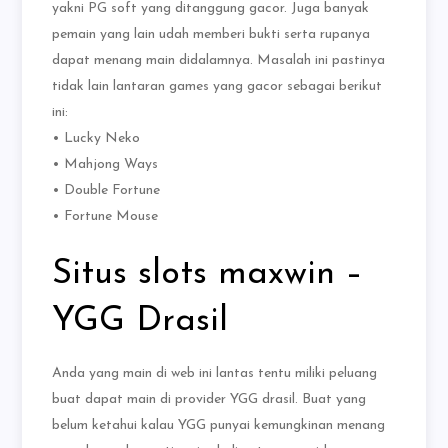
yakni PG soft yang ditanggung gacor. Juga banyak
pemain yang lain udah memberi bukti serta rupanya
dapat menang main didalamnya. Masalah ini pastinya
tidak lain lantaran games yang gacor sebagai berikut
ini:
• Lucky Neko
• Mahjong Ways
• Double Fortune
• Fortune Mouse
Situs slots maxwin –
YGG Drasil
Anda yang main di web ini lantas tentu miliki peluang
buat dapat main di provider YGG drasil. Buat yang
belum ketahui kalau YGG punyai kemungkinan menang