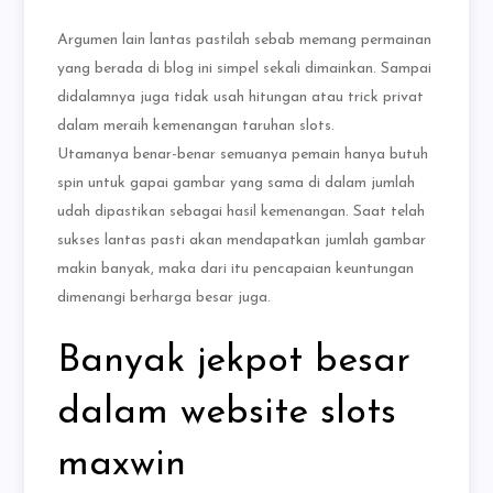
Argumen lain lantas pastilah sebab memang permainan
yang berada di blog ini simpel sekali dimainkan. Sampai
didalamnya juga tidak usah hitungan atau trick privat
dalam meraih kemenangan taruhan slots.
Utamanya benar-benar semuanya pemain hanya butuh
spin untuk gapai gambar yang sama di dalam jumlah
udah dipastikan sebagai hasil kemenangan. Saat telah
sukses lantas pasti akan mendapatkan jumlah gambar
makin banyak, maka dari itu pencapaian keuntungan
dimenangi berharga besar juga.
Banyak jekpot besar
dalam website slots
maxwin