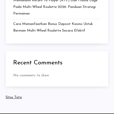
Memahami Return To Player (RTP) Dan House Edge
Pada Multi-Wheel Roulette 2026: Panduan Strategi
Permainan
Cara Memanfaatkan Bonus Deposit Kasino Untuk
Bermain Multi-Wheel Roulette Secara Efektif
Recent Comments
No comments to show.
Situs Toto