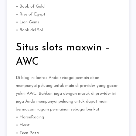
• Book of Gold
• Rise of Egypt
• Lion Gems
• Book del Sol
Situs slots maxwin –
AWC
Di blog ini lantas Anda sebagai pemain akan
mempunyai peluang untuk main di provider yang gacor
yakni AWC. Bahkan juga dengan masuk di provider ini
juga Anda mempunyai peluang untuk dapat main
bermacam ragam permainan sebagai berikut:
• HorseRacing
• Heist
• Teen Patti