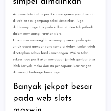
simpel dimainkan
Argumen lain lantas pasti karena games yang berada
di web-site ini gampang sekali dimainkan. Juga
didalamnya juga tak perlu kalkulasi atau trik pribadi
dalam memenangi taruhan slots.
Utamanya memanglah semuanya pemain perlu spin
untuk gapai gambar yang sama di dalam jumlah udah
ditetapkan selaku hasil kemenangan. Waktu telah
sukses juga pasti akan mendapat jumlah gambar bisa
lebih banyak, maka dari itu pencapaian keuntungan
dimenangi berharga besar juga.
Banyak jekpot besar
pada web slots
maxwin