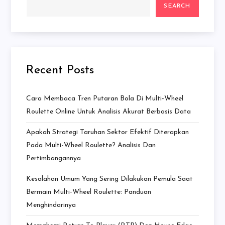
SEARCH
Recent Posts
Cara Membaca Tren Putaran Bola Di Multi-Wheel
Roulette Online Untuk Analisis Akurat Berbasis Data
Apakah Strategi Taruhan Sektor Efektif Diterapkan
Pada Multi-Wheel Roulette? Analisis Dan
Pertimbangannya
Kesalahan Umum Yang Sering Dilakukan Pemula Saat
Bermain Multi-Wheel Roulette: Panduan
Menghindarinya