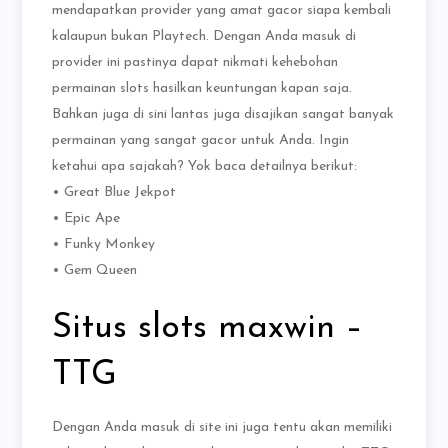
mendapatkan provider yang amat gacor siapa kembali
kalaupun bukan Playtech. Dengan Anda masuk di
provider ini pastinya dapat nikmati kehebohan
permainan slots hasilkan keuntungan kapan saja.
Bahkan juga di sini lantas juga disajikan sangat banyak
permainan yang sangat gacor untuk Anda. Ingin
ketahui apa sajakah? Yok baca detailnya berikut:
• Great Blue Jekpot
• Epic Ape
• Funky Monkey
• Gem Queen
Situs slots maxwin –
TTG
Dengan Anda masuk di site ini juga tentu akan memiliki