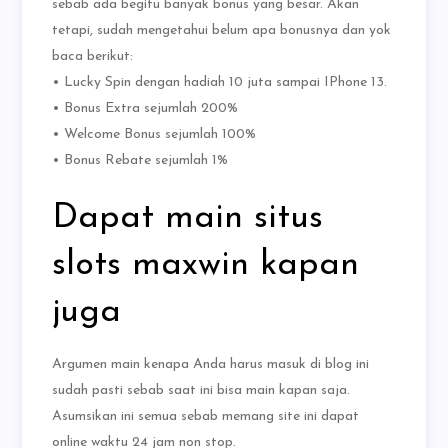
sebab ada begitu banyak bonus yang besar. Akan
tetapi, sudah mengetahui belum apa bonusnya dan yok
baca berikut:
• Lucky Spin dengan hadiah 10 juta sampai IPhone 13.
• Bonus Extra sejumlah 200%
• Welcome Bonus sejumlah 100%
• Bonus Rebate sejumlah 1%
Dapat main situs
slots maxwin kapan
juga
Argumen main kenapa Anda harus masuk di blog ini
sudah pasti sebab saat ini bisa main kapan saja.
Asumsikan ini semua sebab memang site ini dapat
online waktu 24 jam non stop.