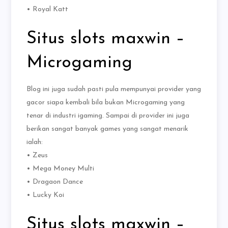
• Royal Katt
Situs slots maxwin –
Microgaming
Blog ini juga sudah pasti pula mempunyai provider yang
gacor siapa kembali bila bukan Microgaming yang
tenar di industri igaming. Sampai di provider ini juga
berikan sangat banyak games yang sangat menarik
ialah:
• Zeus
• Mega Money Multi
• Dragaon Dance
• Lucky Koi
Situs slots maxwin –