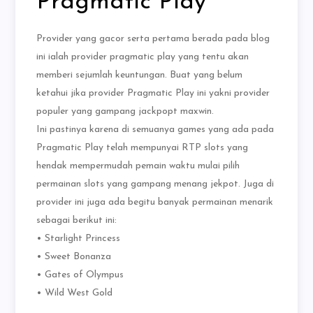
Pragmatic Play
Provider yang gacor serta pertama berada pada blog
ini ialah provider pragmatic play yang tentu akan
memberi sejumlah keuntungan. Buat yang belum
ketahui jika provider Pragmatic Play ini yakni provider
populer yang gampang jackpopt maxwin.
Ini pastinya karena di semuanya games yang ada pada
Pragmatic Play telah mempunyai RTP slots yang
hendak mempermudah pemain waktu mulai pilih
permainan slots yang gampang menang jekpot. Juga di
provider ini juga ada begitu banyak permainan menarik
sebagai berikut ini:
• Starlight Princess
• Sweet Bonanza
• Gates of Olympus
• Wild West Gold