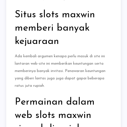
Situs slots maxwin
memberi banyak
kejuaraan
Ada kembali argumen kenapa perlu masuk di site ini
lantaran web-site ini memberikan keuntungan serta
memberinya banyak invitasi. Penawaran keuntungan
yang diberi lantas juga juga dapat gapai beberapa
ratus juta rupiah.
Permainan dalam
web slots maxwin