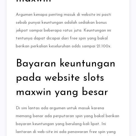
Argumen kenapa penting masuk di website ini pasti
sebab punyai keuntungan adalah sediakan bonus
jekpot sampai beberapa ratus juta. Keuntungan ini
tentunya dapat dicapai dari free spin yang bakal
berikan perkalian keseluruhan odds sampai 21.100x.
Bayaran keuntungan
pada website slots
maxwin yang besar
Di sini lantas ada argumen untuk masuk karena
memang benar ada perputaran spin yang bakal berikan
bayaran keuntungan yang berulang-kali lipat. Ini
lantaran di web-site ini ada penawaran free spin yang