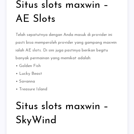
Situs slots maxwin –
AE Slots
Telah sepatutnya dengan Anda masuk di provider ini
pasti bisa memperoleh provider yang gampang maxwin
ialah AE slots. Di sini juga pastinya berikan begitu
banyak permainan yang memikat adalah:
• Golden Fish
• Lucky Beast
• Savanna
• Treasure Island
Situs slots maxwin –
SkyWind