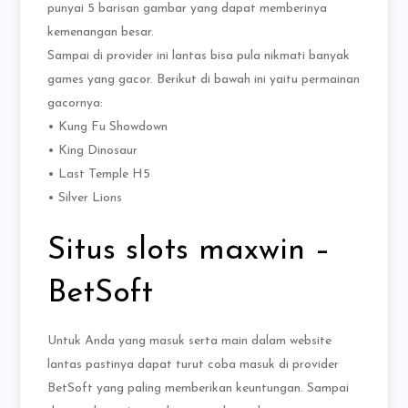
punyai 5 barisan gambar yang dapat memberinya
kemenangan besar.
Sampai di provider ini lantas bisa pula nikmati banyak
games yang gacor. Berikut di bawah ini yaitu permainan
gacornya:
• Kung Fu Showdown
• King Dinosaur
• Last Temple H5
• Silver Lions
Situs slots maxwin –
BetSoft
Untuk Anda yang masuk serta main dalam website
lantas pastinya dapat turut coba masuk di provider
BetSoft yang paling memberikan keuntungan. Sampai