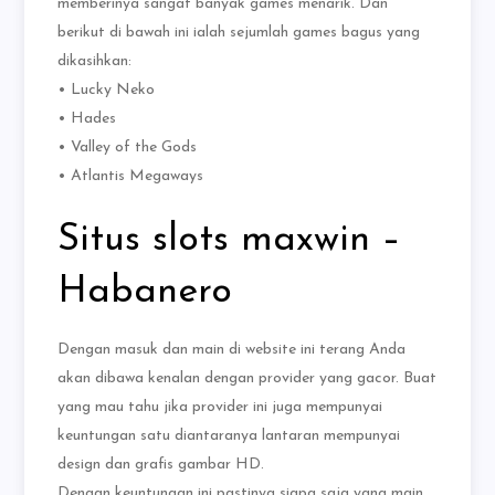
memberinya sangat banyak games menarik. Dan
berikut di bawah ini ialah sejumlah games bagus yang
dikasihkan:
• Lucky Neko
• Hades
• Valley of the Gods
• Atlantis Megaways
Situs slots maxwin –
Habanero
Dengan masuk dan main di website ini terang Anda
akan dibawa kenalan dengan provider yang gacor. Buat
yang mau tahu jika provider ini juga mempunyai
keuntungan satu diantaranya lantaran mempunyai
design dan grafis gambar HD.
Dengan keuntungan ini pastinya siapa saja yang main