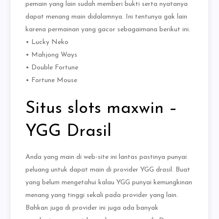
pemain yang lain sudah memberi bukti serta nyatanya
dapat menang main didalamnya. Ini tentunya gak lain
karena permainan yang gacor sebagaimana berikut ini:
• Lucky Neko
• Mahjong Ways
• Double Fortune
• Fortune Mouse
Situs slots maxwin –
YGG Drasil
Anda yang main di web-site ini lantas pastinya punyai
peluang untuk dapat main di provider YGG drasil. Buat
yang belum mengetahui kalau YGG punyai kemungkinan
menang yang tinggi sekali pada provider yang lain.
Bahkan juga di provider ini juga ada banyak