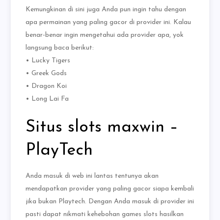
Kemungkinan di sini juga Anda pun ingin tahu dengan
apa permainan yang paling gacor di provider ini. Kalau
benar-benar ingin mengetahui ada provider apa, yok
langsung baca berikut:
• Lucky Tigers
• Greek Gods
• Dragon Koi
• Long Lai Fa
Situs slots maxwin –
PlayTech
Anda masuk di web ini lantas tentunya akan
mendapatkan provider yang paling gacor siapa kembali
jika bukan Playtech. Dengan Anda masuk di provider ini
pasti dapat nikmati kehebohan games slots hasilkan