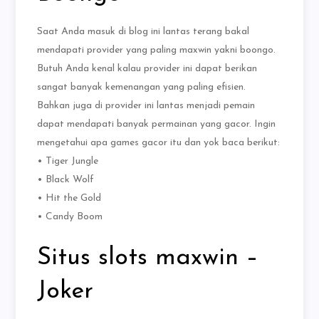
Saat Anda masuk di blog ini lantas terang bakal
mendapati provider yang paling maxwin yakni boongo.
Butuh Anda kenal kalau provider ini dapat berikan
sangat banyak kemenangan yang paling efisien.
Bahkan juga di provider ini lantas menjadi pemain
dapat mendapati banyak permainan yang gacor. Ingin
mengetahui apa games gacor itu dan yok baca berikut:
• Tiger Jungle
• Black Wolf
• Hit the Gold
• Candy Boom
Situs slots maxwin –
Joker