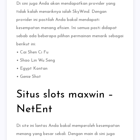
Di sini juga Anda akan mendapatkan provider yang
tidak kalah menariknya ialah SkyWind. Dengan
provider ini pastilah Anda bakal mendapati
kesempatan menang efisien. Ini semua pasti didapat
sebab ada beberapa pilihan permainan menarik sebagai
berikut ini:
• Cai Shen Ci Fu
• Shao Lin Wu Seng
• Egypt Kontan
• Genie Shot
Situs slots maxwin –
NetEnt
Di site ini lantas Anda bakal memperoleh kesempatan
menang yang besar sekali. Dengan main di sini juga