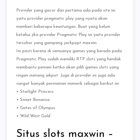
Provider yang gacor dan pertama ada pada site ini
yaitu provider pragmatic play yang nyata akan
memberi beberapa keuntungan. Buat yang belum
ketahui jika provider Pragmatic Play ini yaitu provider
tersohor yang gampang jackpopt maxwin.
Ini pasti karena di semuanya games yang berada pada
Pragmatic Play sudah memiliki RTP slots yang hendak
membantu pemain ketika akan pilih games slots yang
ringan menang jekpot. Juga di provider ini juga ada
sangat banyak permainan menarik sebagai berikut ini:
• Starlight Princess
• Sweet Bonanza
• Gates of Olympus
• Wild West Gold
Situs slots maxwin –