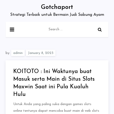
Skip
Gotchaport
to
Strategi Terbaik untuk Bermain Judi Sabung Ayam
content
Search
for:
by:
admin
KOITOTO : Ini Waktunya buat
Masuk serta Main di Situs Slots
Maxwin Saat ini Pula Kualuh
Hulu
Untuk Anda yang paling suka dengan games slots
online tentunya dapat mencoba buat main di web slots