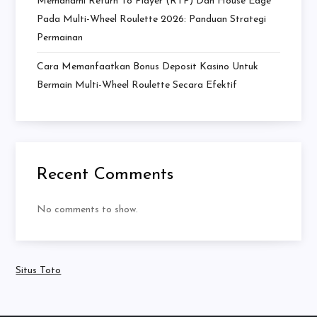
Memahami Return To Player (RTP) Dan House Edge
Pada Multi-Wheel Roulette 2026: Panduan Strategi
Permainan
Cara Memanfaatkan Bonus Deposit Kasino Untuk
Bermain Multi-Wheel Roulette Secara Efektif
Recent Comments
No comments to show.
Situs Toto