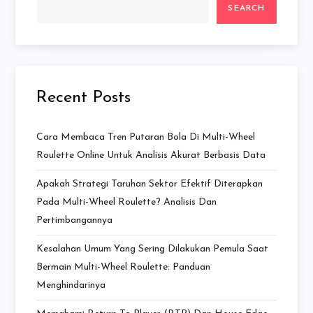
SEARCH
Recent Posts
Cara Membaca Tren Putaran Bola Di Multi-Wheel
Roulette Online Untuk Analisis Akurat Berbasis Data
Apakah Strategi Taruhan Sektor Efektif Diterapkan
Pada Multi-Wheel Roulette? Analisis Dan
Pertimbangannya
Kesalahan Umum Yang Sering Dilakukan Pemula Saat
Bermain Multi-Wheel Roulette: Panduan
Menghindarinya