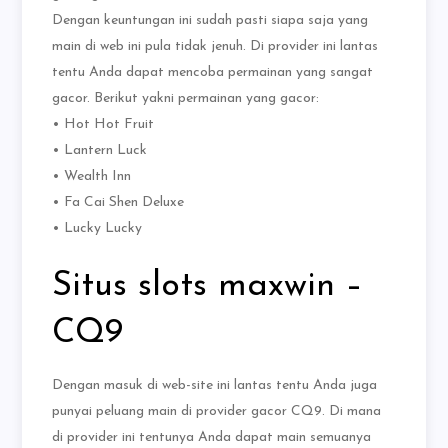
Dengan keuntungan ini sudah pasti siapa saja yang
main di web ini pula tidak jenuh. Di provider ini lantas
tentu Anda dapat mencoba permainan yang sangat
gacor. Berikut yakni permainan yang gacor:
• Hot Hot Fruit
• Lantern Luck
• Wealth Inn
• Fa Cai Shen Deluxe
• Lucky Lucky
Situs slots maxwin –
CQ9
Dengan masuk di web-site ini lantas tentu Anda juga
punyai peluang main di provider gacor CQ9. Di mana
di provider ini tentunya Anda dapat main semuanya