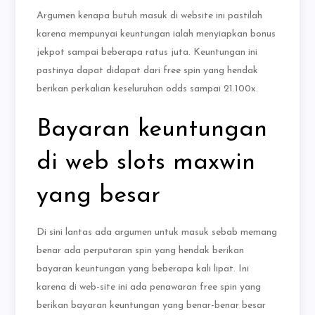
Argumen kenapa butuh masuk di website ini pastilah
karena mempunyai keuntungan ialah menyiapkan bonus
jekpot sampai beberapa ratus juta. Keuntungan ini
pastinya dapat didapat dari free spin yang hendak
berikan perkalian keseluruhan odds sampai 21.100x.
Bayaran keuntungan
di web slots maxwin
yang besar
Di sini lantas ada argumen untuk masuk sebab memang
benar ada perputaran spin yang hendak berikan
bayaran keuntungan yang beberapa kali lipat. Ini
karena di web-site ini ada penawaran free spin yang
berikan bayaran keuntungan yang benar-benar besar