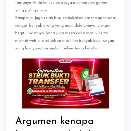
tentunya Anda lantas bisa juga memperoleh games
yang paling gacor.
Sampai ini juga telah bisa terbuktikan karena udah ada
sangat banyak orang yang main didalamnya. Dengan
begitu, pastinya Anda juga mesti coba masuk serta
main di web-site ini sebab masihlah banyak keuntungan
yang lain yang barangkali belum Anda ketahui.
Argumen kenapa