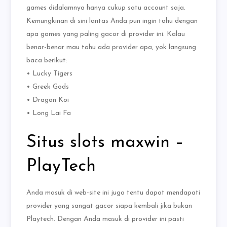
games didalamnya hanya cukup satu account saja.
Kemungkinan di sini lantas Anda pun ingin tahu dengan
apa games yang paling gacor di provider ini. Kalau
benar-benar mau tahu ada provider apa, yok langsung
baca berikut:
• Lucky Tigers
• Greek Gods
• Dragon Koi
• Long Lai Fa
Situs slots maxwin –
PlayTech
Anda masuk di web-site ini juga tentu dapat mendapati
provider yang sangat gacor siapa kembali jika bukan
Playtech. Dengan Anda masuk di provider ini pasti