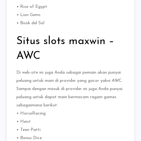
• Rise of Egypt
• Lion Gems
• Book del Sol
Situs slots maxwin –
AWC
Di web-site ini juga Anda sebagai pemain akan punyai
peluang untuk main di provider yang gacor yakni AWC.
Sampai dengan masuk di provider ini juga Anda punyai
peluang untuk dapat main bermacam ragam games
sebagaimana berikut:
• HorseRacing
• Heist
• Teen Patti
• Bonus Dice