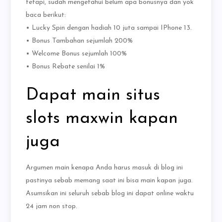
tetapi, sudah mengetahui belum apa bonusnya dan yok
baca berikut:
• Lucky Spin dengan hadiah 10 juta sampai IPhone 13.
• Bonus Tambahan sejumlah 200%
• Welcome Bonus sejumlah 100%
• Bonus Rebate senilai 1%
Dapat main situs
slots maxwin kapan
juga
Argumen main kenapa Anda harus masuk di blog ini
pastinya sebab memang saat ini bisa main kapan juga.
Asumsikan ini seluruh sebab blog ini dapat online waktu
24 jam non stop.