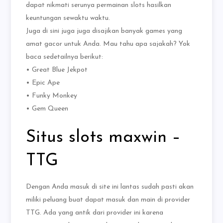
dapat nikmati serunya permainan slots hasilkan
keuntungan sewaktu waktu.
Juga di sini juga juga disajikan banyak games yang
amat gacor untuk Anda. Mau tahu apa sajakah? Yok
baca sedetailnya berikut:
• Great Blue Jekpot
• Epic Ape
• Funky Monkey
• Gem Queen
Situs slots maxwin –
TTG
Dengan Anda masuk di site ini lantas sudah pasti akan
miliki peluang buat dapat masuk dan main di provider
TTG. Ada yang antik dari provider ini karena