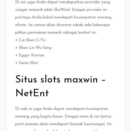
Di sini juga Anda dapat mendapatkan provider yang
sangat menarik ialah SkyWind. Dengan provider ini
pastinya Anda bakal mendapati kesempatan menang
efisien. Ini semua akan diterima sebab ada beberapa
pilihan permainan menarik sebagai berikut ini:
• Cai Shen Ci Fu
• Shao Lin Wu Seng
• Egypt Kontan
• Genie Shot
Situs slots maxwin –
NetEnt
Di web ini juga Anda dapat mendapati kesempatan
menang yang begitu besar. Dengan main di sini lantas
pasti pemain akan mendapati banyak keuntungan. Ini