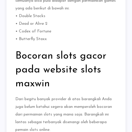
semuanya bisa pula didapat dengan permainkan games
yang ada berikut di bawah ini:
• Double Stacks
• Dead or Alive 2
• Codex of Fortune
• Butterfly Staxx
Bocoran slots gacor
pada website slots
maxwin
Dari begitu banyak provider di atas barangkali Anda
juga belum ketahui segera akan memperoleh bocoran
dari permainan slots yang mana saja. Barangkali ini
lantas sebagai terbanyak disenangi oleh beberapa
pemain slots online.