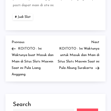
pasti dapat main di site ini.
Judi Slot
Previous
Next
Post
Previous
Next
Post
Post
KOITOTO : Ini
KOITOTO : Ini Waktunya
navigation
Waktunya buat Masuk dan
untuk Masuk dan Main di
Main di Situs Slots Maxwin
Situs Slots Maxwin Saat ini
Saat ini Pula Liang
Pula Abung Surakarta
Anggang
Search