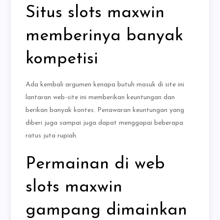
Situs slots maxwin
memberinya banyak
kompetisi
Ada kembali argumen kenapa butuh masuk di site ini
lantaran web-site ini memberikan keuntungan dan
berikan banyak kontes. Penawaran keuntungan yang
diberi juga sampai juga dapat menggapai beberapa
ratus juta rupiah.
Permainan di web
slots maxwin
gampang dimainkan