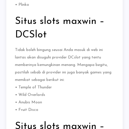
• Plinko
Situs slots maxwin –
DCSlot
Tidak boleh bingung seusai Anda masuk di web ini
lantas akan disuguhi provider DCslot yang tentu
memberinya kemungkinan menang. Mengapa begitu,
pastilah sebab di provider ini juga banyak games yang
memikat sebagai berikut ini:
• Temple of Thunder
• Wild Overlords
• Anubis Moon
• Fruit Disco
Situs slots maxwin –