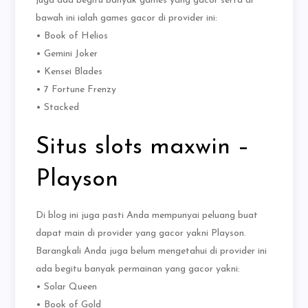
juga ada begitu banyak games yang gacor serta di
bawah ini ialah games gacor di provider ini:
• Book of Helios
• Gemini Joker
• Kensei Blades
• 7 Fortune Frenzy
• Stacked
Situs slots maxwin –
Playson
Di blog ini juga pasti Anda mempunyai peluang buat
dapat main di provider yang gacor yakni Playson.
Barangkali Anda juga belum mengetahui di provider ini
ada begitu banyak permainan yang gacor yakni:
• Solar Queen
• Book of Gold