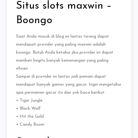
Situs slots maxwin –
Boongo
Saat Anda masuk di blog ini lantas terang dapat
mendapati provider yang paling maxwin adalah
boongo. Butuh Anda ketahui jika provider ini dapat
memberi begitu banyak kemenangan yang paling
efisien.
Sampai di provider ini lantas jadi pemain dapat
mendapat banyak games yang gacor. Ingin mengetahui
apa permainan gacor itu dan yok baca berikut:
• Tiger Jungle
• Black Wolf
• Hit the Gold
• Candy Boom