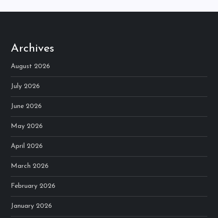
Archives
August 2026
July 2026
June 2026
May 2026
April 2026
March 2026
February 2026
January 2026