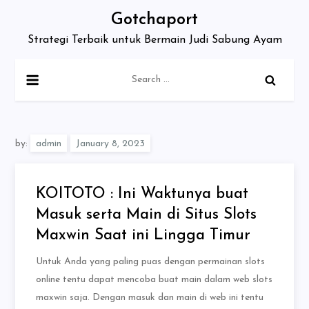
Skip
Gotchaport
to
Strategi Terbaik untuk Bermain Judi Sabung Ayam
content
Search
for:
by:
admin
KOITOTO : Ini Waktunya buat
Masuk serta Main di Situs Slots
Maxwin Saat ini Lingga Timur
Untuk Anda yang paling puas dengan permainan slots
online tentu dapat mencoba buat main dalam web slots
maxwin saja. Dengan masuk dan main di web ini tentu