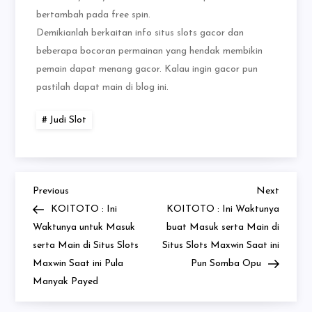
bertambah pada free spin.
Demikianlah berkaitan info situs slots gacor dan
beberapa bocoran permainan yang hendak membikin
pemain dapat menang gacor. Kalau ingin gacor pun
pastilah dapat main di blog ini.
Judi Slot
Previous
Next
Post
Previous
Next
Post
Post
KOITOTO : Ini
KOITOTO : Ini Waktunya
navigation
Waktunya untuk Masuk
buat Masuk serta Main di
serta Main di Situs Slots
Situs Slots Maxwin Saat ini
Maxwin Saat ini Pula
Pun Somba Opu
Manyak Payed