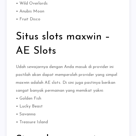
• Wild Overlords
• Anubis Moon
• Fruit Disco
Situs slots maxwin –
AE Slots
Udah sewajarnya dengan Anda masuk di provider ini
pastilah akan dapat memperoleh provider yang simpel
maxwin adalah AE slots. Di sini juga pastinya berikan
sangat banyak permainan yang memikat yakni:
• Golden Fish
• Lucky Beast
• Savanna
• Treasure Island