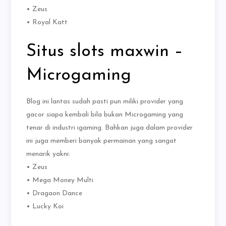
• Zeus
• Royal Katt
Situs slots maxwin –
Microgaming
Blog ini lantas sudah pasti pun miliki provider yang
gacor siapa kembali bila bukan Microgaming yang
tenar di industri igaming. Bahkan juga dalam provider
ini juga memberi banyak permainan yang sangat
menarik yakni:
• Zeus
• Mega Money Multi
• Dragaon Dance
• Lucky Koi