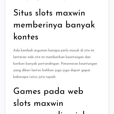
Situs slots maxwin
memberinya banyak
kontes
Ada kembali argumen kenapa perlu masuk di site ini
lantaran web-site ini memberikan keuntungan dan
berikan banyak pertandingan. Penawaran keuntungan
yang diberi lantas bahkan juga juga dapat gapai
beberapa ratus juta rupiah.
Games pada web
slots maxwin