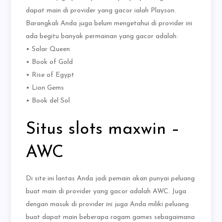
dapat main di provider yang gacor ialah Playson.
Barangkali Anda juga belum mengetahui di provider ini
ada begitu banyak permainan yang gacor adalah:
• Solar Queen
• Book of Gold
• Rise of Egypt
• Lion Gems
• Book del Sol
Situs slots maxwin –
AWC
Di site ini lantas Anda jadi pemain akan punyai peluang
buat main di provider yang gacor adalah AWC. Juga
dengan masuk di provider ini juga Anda miliki peluang
buat dapat main beberapa ragam games sebagaimana