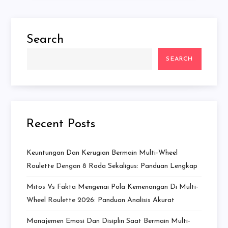
Search
SEARCH
Recent Posts
Keuntungan Dan Kerugian Bermain Multi-Wheel
Roulette Dengan 8 Roda Sekaligus: Panduan Lengkap
Mitos Vs Fakta Mengenai Pola Kemenangan Di Multi-
Wheel Roulette 2026: Panduan Analisis Akurat
Manajemen Emosi Dan Disiplin Saat Bermain Multi-