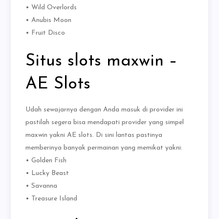
• Wild Overlords
• Anubis Moon
• Fruit Disco
Situs slots maxwin –
AE Slots
Udah sewajarnya dengan Anda masuk di provider ini
pastilah segera bisa mendapati provider yang simpel
maxwin yakni AE slots. Di sini lantas pastinya
memberinya banyak permainan yang memikat yakni:
• Golden Fish
• Lucky Beast
• Savanna
• Treasure Island