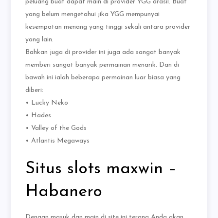
peluang buat dapat main di provider YGG drasil. Buat
yang belum mengetahui jika YGG mempunyai
kesempatan menang yang tinggi sekali antara provider
yang lain.
Bahkan juga di provider ini juga ada sangat banyak
memberi sangat banyak permainan menarik. Dan di
bawah ini ialah beberapa permainan luar biasa yang
diberi:
• Lucky Neko
• Hades
• Valley of the Gods
• Atlantis Megaways
Situs slots maxwin –
Habanero
Dengan masuk dan main di site ini terang Anda akan