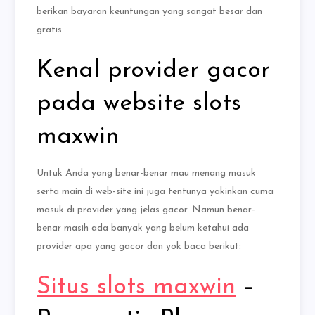
berikan bayaran keuntungan yang sangat besar dan
gratis.
Kenal provider gacor
pada website slots
maxwin
Untuk Anda yang benar-benar mau menang masuk
serta main di web-site ini juga tentunya yakinkan cuma
masuk di provider yang jelas gacor. Namun benar-
benar masih ada banyak yang belum ketahui ada
provider apa yang gacor dan yok baca berikut:
Situs slots maxwin
–