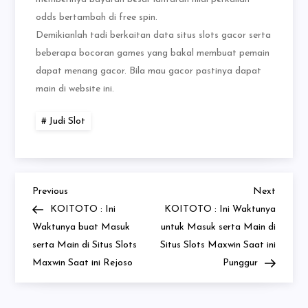
odds bertambah di free spin.
Demikianlah tadi berkaitan data situs slots gacor serta
beberapa bocoran games yang bakal membuat pemain
dapat menang gacor. Bila mau gacor pastinya dapat
main di website ini.
Judi Slot
Previous
Next
Post
Previous
Next
Post
Post
KOITOTO : Ini
KOITOTO : Ini Waktunya
navigation
Waktunya buat Masuk
untuk Masuk serta Main di
serta Main di Situs Slots
Situs Slots Maxwin Saat ini
Maxwin Saat ini Rejoso
Punggur