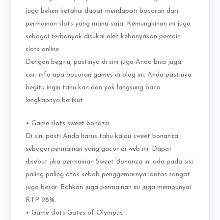
juga belum ketahui dapat mendapati bocoran dari
permainan slots yang mana saja. Kemungkinan ini juga
sebagai terbanyak disukai oleh kebanyakan pemain
slots online.
Dengan begitu, pastinya di sini juga Anda bisa juga
cari info apa bocoran games di blog ini. Anda pastinya
begitu ingin tahu kan dan yok langsung baca
lengkapnya berikut:
• Game slots sweet bonaza
Di sini pasti Anda harus tahu kalau sweet bonanza
sebagai permainan yang gacor di web ini. Dapat
disebut jika permainan Sweet Bonanza ini ada pada sisi
paling paling atas sebab penggemarnya lantas sangat
juga besar. Bahkan juga permainan ini juga mempunyai
RTP 98%.
• Game slots Gates of Olympus