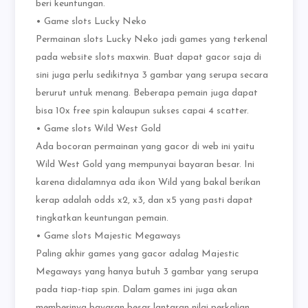
beri keuntungan.
• Game slots Lucky Neko
Permainan slots Lucky Neko jadi games yang terkenal
pada website slots maxwin. Buat dapat gacor saja di
sini juga perlu sedikitnya 3 gambar yang serupa secara
berurut untuk menang. Beberapa pemain juga dapat
bisa 10x free spin kalaupun sukses capai 4 scatter.
• Game slots Wild West Gold
Ada bocoran permainan yang gacor di web ini yaitu
Wild West Gold yang mempunyai bayaran besar. Ini
karena didalamnya ada ikon Wild yang bakal berikan
kerap adalah odds x2, x3, dan x5 yang pasti dapat
tingkatkan keuntungan pemain.
• Game slots Majestic Megaways
Paling akhir games yang gacor adalag Majestic
Megaways yang hanya butuh 3 gambar yang serupa
pada tiap-tiap spin. Dalam games ini juga akan
memberinya bayaran besar lantaran nilai perkalian