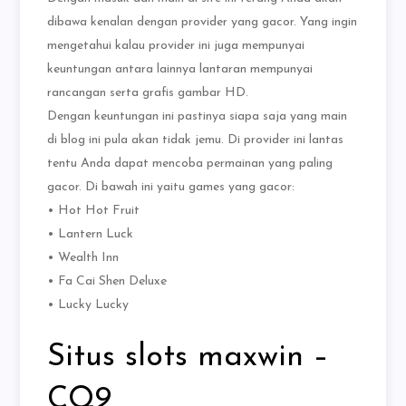
dibawa kenalan dengan provider yang gacor. Yang ingin
mengetahui kalau provider ini juga mempunyai
keuntungan antara lainnya lantaran mempunyai
rancangan serta grafis gambar HD.
Dengan keuntungan ini pastinya siapa saja yang main
di blog ini pula akan tidak jemu. Di provider ini lantas
tentu Anda dapat mencoba permainan yang paling
gacor. Di bawah ini yaitu games yang gacor:
• Hot Hot Fruit
• Lantern Luck
• Wealth Inn
• Fa Cai Shen Deluxe
• Lucky Lucky
Situs slots maxwin –
CQ9