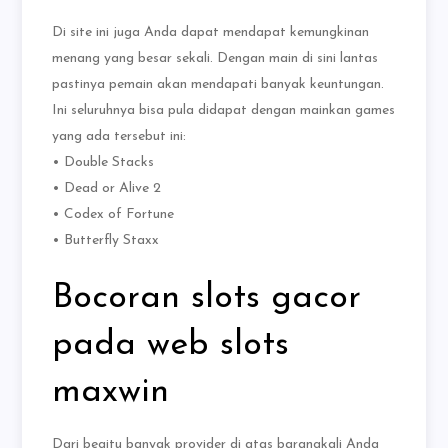
Di site ini juga Anda dapat mendapat kemungkinan
menang yang besar sekali. Dengan main di sini lantas
pastinya pemain akan mendapati banyak keuntungan.
Ini seluruhnya bisa pula didapat dengan mainkan games
yang ada tersebut ini:
• Double Stacks
• Dead or Alive 2
• Codex of Fortune
• Butterfly Staxx
Bocoran slots gacor
pada web slots
maxwin
Dari begitu banyak provider di atas barangkali Anda