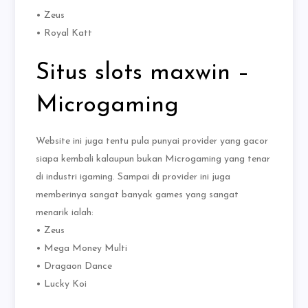
• Zeus
• Royal Katt
Situs slots maxwin –
Microgaming
Website ini juga tentu pula punyai provider yang gacor
siapa kembali kalaupun bukan Microgaming yang tenar
di industri igaming. Sampai di provider ini juga
memberinya sangat banyak games yang sangat
menarik ialah:
• Zeus
• Mega Money Multi
• Dragaon Dance
• Lucky Koi