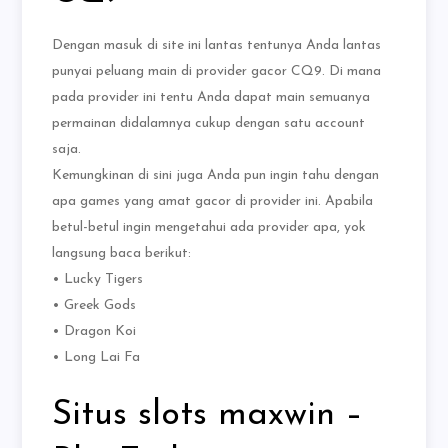
Dengan masuk di site ini lantas tentunya Anda lantas
punyai peluang main di provider gacor CQ9. Di mana
pada provider ini tentu Anda dapat main semuanya
permainan didalamnya cukup dengan satu account
saja.
Kemungkinan di sini juga Anda pun ingin tahu dengan
apa games yang amat gacor di provider ini. Apabila
betul-betul ingin mengetahui ada provider apa, yok
langsung baca berikut:
• Lucky Tigers
• Greek Gods
• Dragon Koi
• Long Lai Fa
Situs slots maxwin –