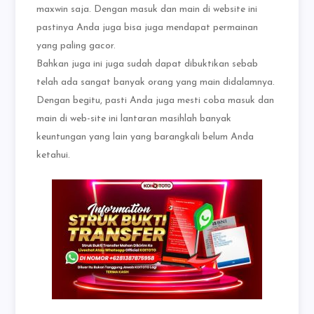
maxwin saja. Dengan masuk dan main di website ini
pastinya Anda juga bisa juga mendapat permainan
yang paling gacor.
Bahkan juga ini juga sudah dapat dibuktikan sebab
telah ada sangat banyak orang yang main didalamnya.
Dengan begitu, pasti Anda juga mesti coba masuk dan
main di web-site ini lantaran masihlah banyak
keuntungan yang lain yang barangkali belum Anda
ketahui.