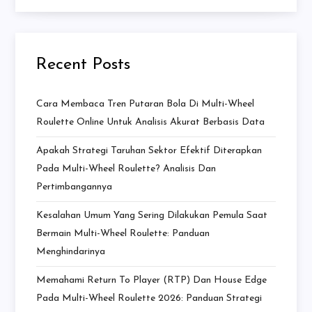
Recent Posts
Cara Membaca Tren Putaran Bola Di Multi-Wheel
Roulette Online Untuk Analisis Akurat Berbasis Data
Apakah Strategi Taruhan Sektor Efektif Diterapkan
Pada Multi-Wheel Roulette? Analisis Dan
Pertimbangannya
Kesalahan Umum Yang Sering Dilakukan Pemula Saat
Bermain Multi-Wheel Roulette: Panduan
Menghindarinya
Memahami Return To Player (RTP) Dan House Edge
Pada Multi-Wheel Roulette 2026: Panduan Strategi