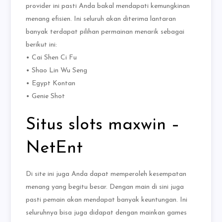
provider ini pasti Anda bakal mendapati kemungkinan
menang efisien. Ini seluruh akan diterima lantaran
banyak terdapat pilihan permainan menarik sebagai
berikut ini:
• Cai Shen Ci Fu
• Shao Lin Wu Seng
• Egypt Kontan
• Genie Shot
Situs slots maxwin –
NetEnt
Di site ini juga Anda dapat memperoleh kesempatan
menang yang begitu besar. Dengan main di sini juga
pasti pemain akan mendapat banyak keuntungan. Ini
seluruhnya bisa juga didapat dengan mainkan games