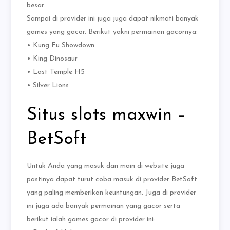
besar.
Sampai di provider ini juga juga dapat nikmati banyak
games yang gacor. Berikut yakni permainan gacornya:
• Kung Fu Showdown
• King Dinosaur
• Last Temple H5
• Silver Lions
Situs slots maxwin –
BetSoft
Untuk Anda yang masuk dan main di website juga
pastinya dapat turut coba masuk di provider BetSoft
yang paling memberikan keuntungan. Juga di provider
ini juga ada banyak permainan yang gacor serta
berikut ialah games gacor di provider ini: