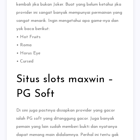
kembali jika bukan Joker. Buat yang belum ketahui jika
provider ini sangat banyak mempunyai permainan yang
sangat menarik. Ingin mengetahui apa game-nya dan
yok baca berikut:
• Hot Fruits
• Roma
• Horus Eye
• Cursed
Situs slots maxwin –
PG Soft
Di sini juga pastinya disiapkan provider yang gacor
ialah PG soft yang ditanggung gacor. Juga banyak
pemain yang lain sudah memberi bukti dan nyatanya
dapat menang main didalamnya. Perihal ini tentu gak