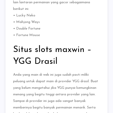
lain lantaran permainan yang gacor sebagaimana
berikut ini:
• Lucky Neko
• Mahjong Ways
• Double Fortune
• Fortune Mouse
Situs slots maxwin –
YGG Drasil
Anda yang main di web ini juga sudah pasti miliki
peluang untuk dapat main di provider YGG drasil. Buat
yang belum mengetahui jika YGG punyai kemungkinan
menang yang begitu tinggi antara provider yang lain.
Sampai di provider ini juga ada sangat banyak
memberinya begitu banyak permainan menarik. Serta