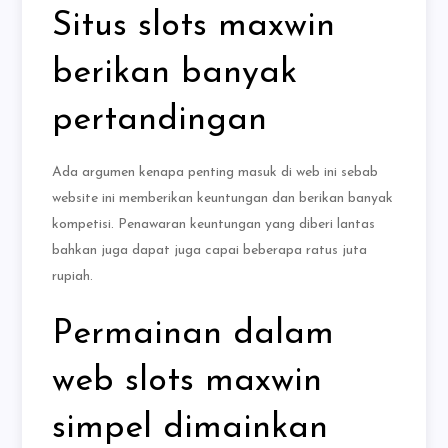
Situs slots maxwin
berikan banyak
pertandingan
Ada argumen kenapa penting masuk di web ini sebab
website ini memberikan keuntungan dan berikan banyak
kompetisi. Penawaran keuntungan yang diberi lantas
bahkan juga dapat juga capai beberapa ratus juta
rupiah.
Permainan dalam
web slots maxwin
simpel dimainkan