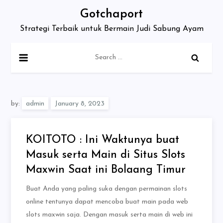
Skip
Gotchaport
to
Strategi Terbaik untuk Bermain Judi Sabung Ayam
content
Search
for:
by:
admin
KOITOTO : Ini Waktunya buat
Masuk serta Main di Situs Slots
Maxwin Saat ini Bolaang Timur
Buat Anda yang paling suka dengan permainan slots
online tentunya dapat mencoba buat main pada web
slots maxwin saja. Dengan masuk serta main di web ini