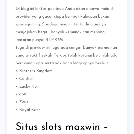
Di blog ini lantas pastinya Anda akan dibawa main di
provider yang gacor siapa kembali kalaupun bukan
spadegaming. Spadegaming ini tentu didalamnya
menjajakan begitu banyak kemungkinan menang
lantaran punyai RTP 95%.
Juga di provider ini juga ada sangat banyak permainan
yang atraktif sekali. Tetapi, telah ketahui belumlah ada
permainan apa serta yok baca lengkapnya berikut:
• Brothers Kingdom
• Caishen
• Lucky Koi
• 888
• Zeus
• Royal Katt
Situs slots maxwin –