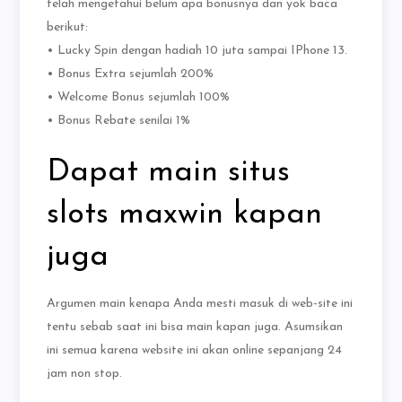
telah mengetahui belum apa bonusnya dan yok baca
berikut:
• Lucky Spin dengan hadiah 10 juta sampai IPhone 13.
• Bonus Extra sejumlah 200%
• Welcome Bonus sejumlah 100%
• Bonus Rebate senilai 1%
Dapat main situs
slots maxwin kapan
juga
Argumen main kenapa Anda mesti masuk di web-site ini
tentu sebab saat ini bisa main kapan juga. Asumsikan
ini semua karena website ini akan online sepanjang 24
jam non stop.