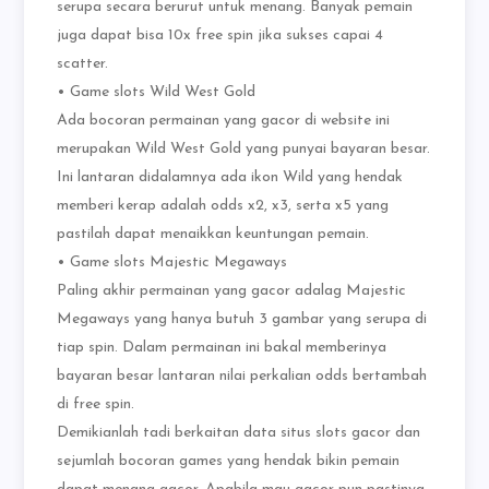
serupa secara berurut untuk menang. Banyak pemain
juga dapat bisa 10x free spin jika sukses capai 4
scatter.
• Game slots Wild West Gold
Ada bocoran permainan yang gacor di website ini
merupakan Wild West Gold yang punyai bayaran besar.
Ini lantaran didalamnya ada ikon Wild yang hendak
memberi kerap adalah odds x2, x3, serta x5 yang
pastilah dapat menaikkan keuntungan pemain.
• Game slots Majestic Megaways
Paling akhir permainan yang gacor adalag Majestic
Megaways yang hanya butuh 3 gambar yang serupa di
tiap spin. Dalam permainan ini bakal memberinya
bayaran besar lantaran nilai perkalian odds bertambah
di free spin.
Demikianlah tadi berkaitan data situs slots gacor dan
sejumlah bocoran games yang hendak bikin pemain