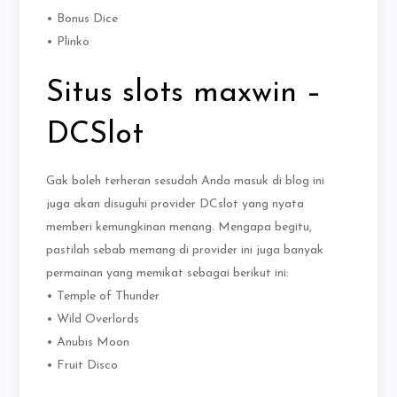
• Bonus Dice
• Plinko
Situs slots maxwin –
DCSlot
Gak boleh terheran sesudah Anda masuk di blog ini
juga akan disuguhi provider DCslot yang nyata
memberi kemungkinan menang. Mengapa begitu,
pastilah sebab memang di provider ini juga banyak
permainan yang memikat sebagai berikut ini:
• Temple of Thunder
• Wild Overlords
• Anubis Moon
• Fruit Disco