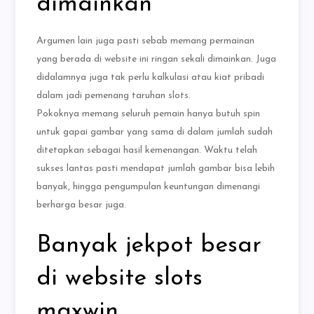
dimainkan
Argumen lain juga pasti sebab memang permainan
yang berada di website ini ringan sekali dimainkan. Juga
didalamnya juga tak perlu kalkulasi atau kiat pribadi
dalam jadi pemenang taruhan slots.
Pokoknya memang seluruh pemain hanya butuh spin
untuk gapai gambar yang sama di dalam jumlah sudah
ditetapkan sebagai hasil kemenangan. Waktu telah
sukses lantas pasti mendapat jumlah gambar bisa lebih
banyak, hingga pengumpulan keuntungan dimenangi
berharga besar juga.
Banyak jekpot besar
di website slots
maxwin