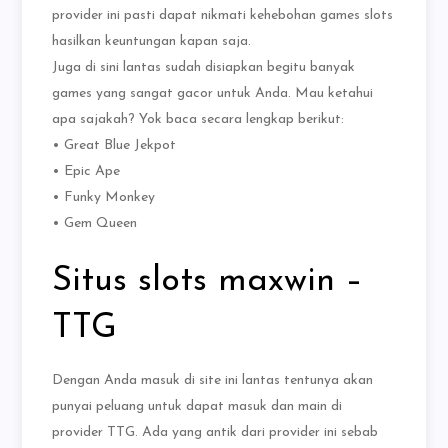
provider ini pasti dapat nikmati kehebohan games slots
hasilkan keuntungan kapan saja.
Juga di sini lantas sudah disiapkan begitu banyak
games yang sangat gacor untuk Anda. Mau ketahui
apa sajakah? Yok baca secara lengkap berikut:
• Great Blue Jekpot
• Epic Ape
• Funky Monkey
• Gem Queen
Situs slots maxwin –
TTG
Dengan Anda masuk di site ini lantas tentunya akan
punyai peluang untuk dapat masuk dan main di
provider TTG. Ada yang antik dari provider ini sebab