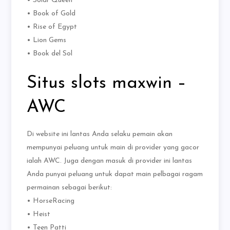
• Solar Queen
• Book of Gold
• Rise of Egypt
• Lion Gems
• Book del Sol
Situs slots maxwin –
AWC
Di website ini lantas Anda selaku pemain akan
mempunyai peluang untuk main di provider yang gacor
ialah AWC. Juga dengan masuk di provider ini lantas
Anda punyai peluang untuk dapat main pelbagai ragam
permainan sebagai berikut:
• HorseRacing
• Heist
• Teen Patti