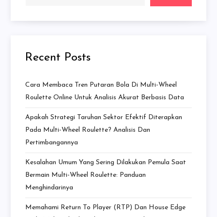
Recent Posts
Cara Membaca Tren Putaran Bola Di Multi-Wheel
Roulette Online Untuk Analisis Akurat Berbasis Data
Apakah Strategi Taruhan Sektor Efektif Diterapkan
Pada Multi-Wheel Roulette? Analisis Dan
Pertimbangannya
Kesalahan Umum Yang Sering Dilakukan Pemula Saat
Bermain Multi-Wheel Roulette: Panduan
Menghindarinya
Memahami Return To Player (RTP) Dan House Edge