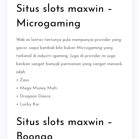
Situs slots maxwin –
Microgaming
Web ini lantas tentunya pula mempunyai provider yang
gacor siapa kembali bila bukan Microgaming yang
terkenal di industri igaming. Juga di provider ini juga
berikan sangat banyak permainan yang sangat menarik
ialah:
• Zeus
• Mega Money Multi
• Dragaon Dance
• Lucky Koi
Situs slots maxwin –
Boongo