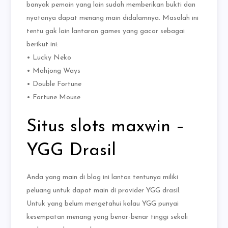
banyak pemain yang lain sudah memberikan bukti dan
nyatanya dapat menang main didalamnya. Masalah ini
tentu gak lain lantaran games yang gacor sebagai
berikut ini:
• Lucky Neko
• Mahjong Ways
• Double Fortune
• Fortune Mouse
Situs slots maxwin –
YGG Drasil
Anda yang main di blog ini lantas tentunya miliki
peluang untuk dapat main di provider YGG drasil.
Untuk yang belum mengetahui kalau YGG punyai
kesempatan menang yang benar-benar tinggi sekali