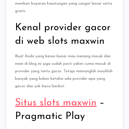
memberi bayaran keuntungan yang sangat besar serta
gratis.
Kenal provider gacor
di web slots maxwin
Buat Anda yang benar-benar mau menang masuk dan
main di blog ini juga sudah pasti yakini cuma masuk di
provider yang tentu gacor. Tetapi memanglah masihlah
banyak yang belum ketahui ada provider apa yang
gacor dan yok baca berikut:
Situs slots maxwin
–
Pragmatic Play