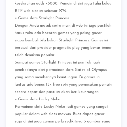
keseluruhan odds x5000. Pemain di sini juga tahu kalau
RTP web-site ini sebesar 97%.
• Game slots Starlight Princess
Dengan Anda masuk serta main di web ini juga pastilah
harus tahu ada bocoran games yang paling gacor
siapa kembali bila bukan Starlight Princess. Games ini
berawal dari provider pragmatic play yang benar-benar
telah demikian popular.
Sampai games Starlight Princess ini pun tak jauh
pembedanya dari permainan slots Gates of Olympus
yang sama memberinya keuntungan. Di games ini
lantas ada bonus 15x free spin yang pemasukan pemain
secara cepat dan pasti ini akan beri keuntungan.
• Game slots Lucky Neko
Permainan slots Lucky Neko jadi games yang sangat
populer dalam web slots maxwin. Buat dapat gacor
saja di sini juga cuman perlu sedikitnya 3 gambar yang