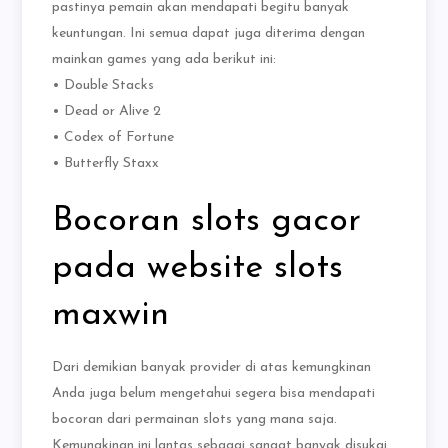
pastinya pemain akan mendapati begitu banyak
keuntungan. Ini semua dapat juga diterima dengan
mainkan games yang ada berikut ini:
• Double Stacks
• Dead or Alive 2
• Codex of Fortune
• Butterfly Staxx
Bocoran slots gacor
pada website slots
maxwin
Dari demikian banyak provider di atas kemungkinan
Anda juga belum mengetahui segera bisa mendapati
bocoran dari permainan slots yang mana saja.
Kemungkinan ini lantas sebagai sangat banyak disukai