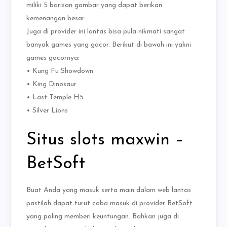
miliki 5 barisan gambar yang dapat berikan
kemenangan besar.
Juga di provider ini lantas bisa pula nikmati sangat
banyak games yang gacor. Berikut di bawah ini yakni
games gacornya:
• Kung Fu Showdown
• King Dinosaur
• Last Temple H5
• Silver Lions
Situs slots maxwin –
BetSoft
Buat Anda yang masuk serta main dalam web lantas
pastilah dapat turut coba masuk di provider BetSoft
yang paling memberi keuntungan. Bahkan juga di