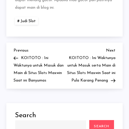
dapat menang gacor. Apabila mau gacor pun pastinya
dapat main di blog ini.
Judi Slot
Previous
Next
Post
Previous
Next
Post
Post
KOITOTO : Ini
KOITOTO : Ini Waktunya
navigation
Waktunya untuk Masuk dan
untuk Masuk serta Main di
Main di Situs Slots Maxwin
Situs Slots Maxwin Saat ini
Saat ini Banyumas
Pula Karang Penang
Search
SEARCH