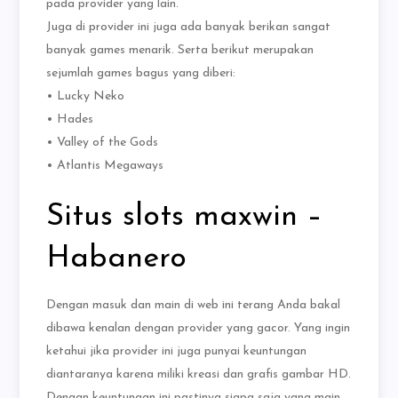
pada provider yang lain.
Juga di provider ini juga ada banyak berikan sangat
banyak games menarik. Serta berikut merupakan
sejumlah games bagus yang diberi:
• Lucky Neko
• Hades
• Valley of the Gods
• Atlantis Megaways
Situs slots maxwin –
Habanero
Dengan masuk dan main di web ini terang Anda bakal
dibawa kenalan dengan provider yang gacor. Yang ingin
ketahui jika provider ini juga punyai keuntungan
diantaranya karena miliki kreasi dan grafis gambar HD.
Dengan keuntungan ini pastinya siapa saja yang main