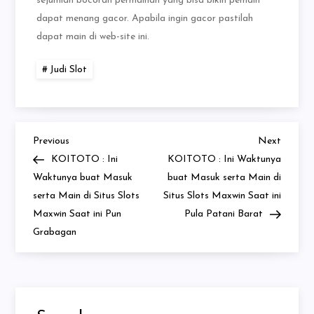
sejumlah bocoran permainan yang bisa bikin pemain
dapat menang gacor. Apabila ingin gacor pastilah
dapat main di web-site ini.
Judi Slot
Previous
Next
Post
Previous
Next
Post
Post
KOITOTO : Ini
KOITOTO : Ini Waktunya
navigation
Waktunya buat Masuk
buat Masuk serta Main di
serta Main di Situs Slots
Situs Slots Maxwin Saat ini
Maxwin Saat ini Pun
Pula Patani Barat
Grabagan