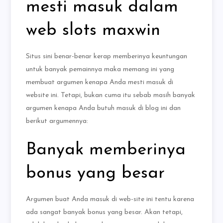
mesti masuk dalam
web slots maxwin
Situs sini benar-benar kerap memberinya keuntungan
untuk banyak pemainnya maka memang ini yang
membuat argumen kenapa Anda mesti masuk di
website ini. Tetapi, bukan cuma itu sebab masih banyak
argumen kenapa Anda butuh masuk di blog ini dan
berikut argumennya:
Banyak memberinya
bonus yang besar
Argumen buat Anda masuk di web-site ini tentu karena
ada sangat banyak bonus yang besar. Akan tetapi,