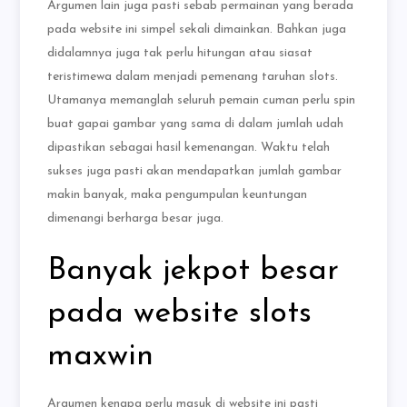
Argumen lain juga pasti sebab permainan yang berada
pada website ini simpel sekali dimainkan. Bahkan juga
didalamnya juga tak perlu hitungan atau siasat
teristimewa dalam menjadi pemenang taruhan slots.
Utamanya memanglah seluruh pemain cuman perlu spin
buat gapai gambar yang sama di dalam jumlah udah
dipastikan sebagai hasil kemenangan. Waktu telah
sukses juga pasti akan mendapatkan jumlah gambar
makin banyak, maka pengumpulan keuntungan
dimenangi berharga besar juga.
Banyak jekpot besar
pada website slots
maxwin
Argumen kenapa perlu masuk di website ini pasti