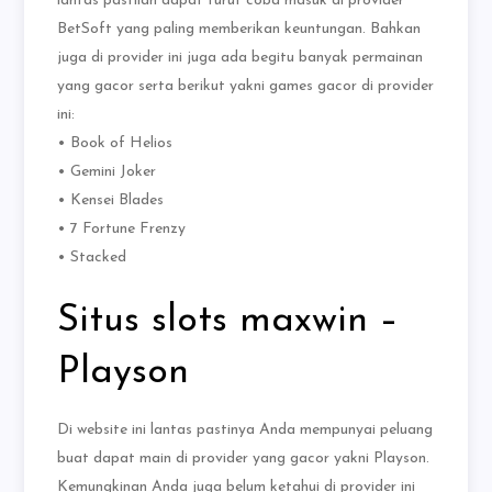
lantas pastilah dapat turut coba masuk di provider
BetSoft yang paling memberikan keuntungan. Bahkan
juga di provider ini juga ada begitu banyak permainan
yang gacor serta berikut yakni games gacor di provider
ini:
• Book of Helios
• Gemini Joker
• Kensei Blades
• 7 Fortune Frenzy
• Stacked
Situs slots maxwin –
Playson
Di website ini lantas pastinya Anda mempunyai peluang
buat dapat main di provider yang gacor yakni Playson.
Kemungkinan Anda juga belum ketahui di provider ini