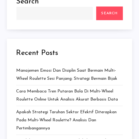
Search
SEARCH
Recent Posts
Manajemen Emosi Dan Disiplin Saat Bermain Multi-
Wheel Roulette Sesi Panjang: Strategi Bermain Bijak
Cara Membaca Tren Putaran Bola Di Multi-Wheel
Roulette Online Untuk Analisis Akurat Berbasis Data
Apakah Strategi Taruhan Sektor Efektif Diterapkan
Pada Multi-Wheel Roulette? Analisis Dan
Pertimbangannya