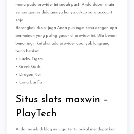
mana pada provider ini sudah pasti Anda dapat main
semua games didalamnya hanya cukup satu account
saja.
Barangkali di sini juga Anda pun ingin tahu dengan apa
permainan yang paling gacor di provider ini. Bila benar-
benar ingin ketahui ada provider apa, yok langsung
baca berikut:
• Lucky Tigers
• Greek Gods
• Dragon Koi
• Long Lai Fa
Situs slots maxwin –
PlayTech
Anda masuk di blog ini juga tentu bakal mendapatkan