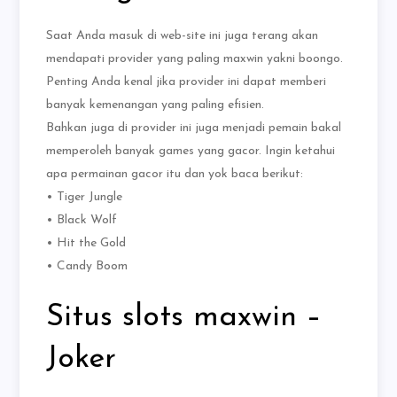
Saat Anda masuk di web-site ini juga terang akan
mendapati provider yang paling maxwin yakni boongo.
Penting Anda kenal jika provider ini dapat memberi
banyak kemenangan yang paling efisien.
Bahkan juga di provider ini juga menjadi pemain bakal
memperoleh banyak games yang gacor. Ingin ketahui
apa permainan gacor itu dan yok baca berikut:
• Tiger Jungle
• Black Wolf
• Hit the Gold
• Candy Boom
Situs slots maxwin –
Joker