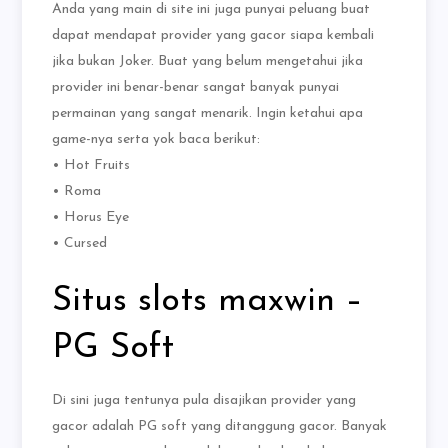
Anda yang main di site ini juga punyai peluang buat
dapat mendapat provider yang gacor siapa kembali
jika bukan Joker. Buat yang belum mengetahui jika
provider ini benar-benar sangat banyak punyai
permainan yang sangat menarik. Ingin ketahui apa
game-nya serta yok baca berikut:
• Hot Fruits
• Roma
• Horus Eye
• Cursed
Situs slots maxwin –
PG Soft
Di sini juga tentunya pula disajikan provider yang
gacor adalah PG soft yang ditanggung gacor. Banyak