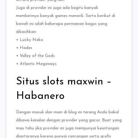
Juga di provider ini juga ada begitu banyak
memberinya banyak games menarik. Serta berikut di
bawah ini ialah beberapa permainan bagus yang
dikasihkan:
• Lucky Neko
• Hades
• Valley of the Gods
• Atlantis Megaways
Situs slots maxwin –
Habanero
Dengan masuk dan main di blog ini terang Anda bakal
dibawa kenalan dengan provider yang gacor. Buat yang
mau tahu jika provider ini juga mempunyai keuntungan
diantaranya karena punyai rancangan serta grafis