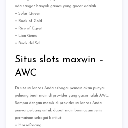
ada sangat banyak games yang gacor adalah:
• Solar Queen
• Book of Gold
• Rise of Egypt
• Lion Gems
• Book del Sol
Situs slots maxwin –
AWC
Di site ini lantas Anda sebagai pemain akan punyai
peluang buat main di provider yang gacor ialah AWC.
Sampai dengan masuk di provider ini lantas Anda
punyai peluang untuk dapat main bermacam jenis
permainan sebagai berikut:
• HorseRacing