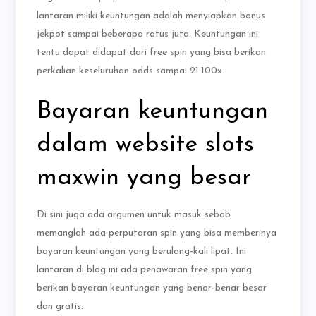
lantaran miliki keuntungan adalah menyiapkan bonus
jekpot sampai beberapa ratus juta. Keuntungan ini
tentu dapat didapat dari free spin yang bisa berikan
perkalian keseluruhan odds sampai 21.100x.
Bayaran keuntungan
dalam website slots
maxwin yang besar
Di sini juga ada argumen untuk masuk sebab
memanglah ada perputaran spin yang bisa memberinya
bayaran keuntungan yang berulang-kali lipat. Ini
lantaran di blog ini ada penawaran free spin yang
berikan bayaran keuntungan yang benar-benar besar
dan gratis.