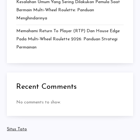
Kesalahan Umum Yang Sering Dilakukan Pemula Saat
Bermain Multi-Wheel Roulette: Panduan
Menghindarinya
Memahami Return To Player (RTP) Dan House Edge
Pada Multi-Wheel Roulette 2026: Panduan Strategi
Permainan
Recent Comments
No comments to show.
Situs Toto