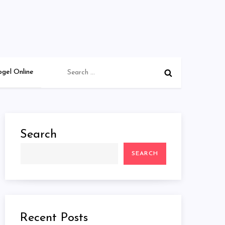
Search
ogel Online
for:
Search
SEARCH
Recent Posts