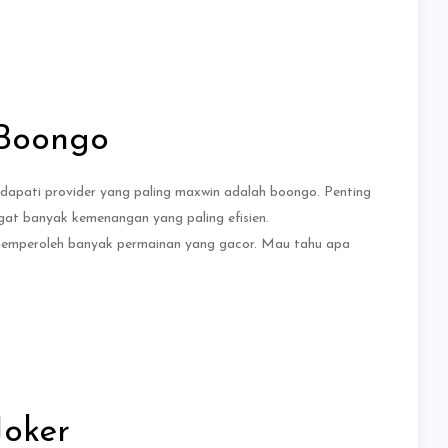
 Boongo
dapati provider yang paling maxwin adalah boongo. Penting
gat banyak kemenangan yang paling efisien.
 memperoleh banyak permainan yang gacor. Mau tahu apa
Joker