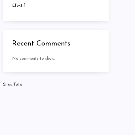
Efektif
Recent Comments
No comments to show.
Situs Toto