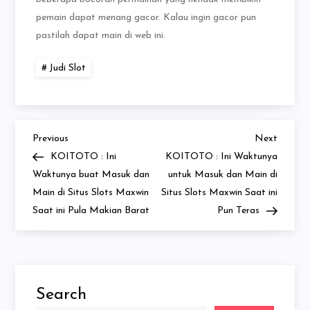
pemain dapat menang gacor. Kalau ingin gacor pun
pastilah dapat main di web ini.
Judi Slot
Previous
Next
Post
Previous
Next
Post
Post
KOITOTO : Ini
KOITOTO : Ini Waktunya
navigation
Waktunya buat Masuk dan
untuk Masuk dan Main di
Main di Situs Slots Maxwin
Situs Slots Maxwin Saat ini
Saat ini Pula Makian Barat
Pun Teras
Search