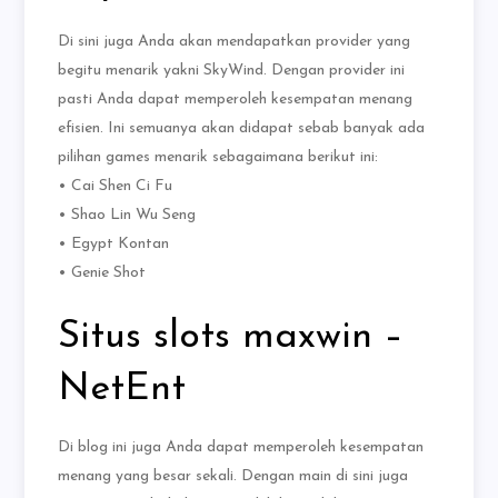
Di sini juga Anda akan mendapatkan provider yang
begitu menarik yakni SkyWind. Dengan provider ini
pasti Anda dapat memperoleh kesempatan menang
efisien. Ini semuanya akan didapat sebab banyak ada
pilihan games menarik sebagaimana berikut ini:
• Cai Shen Ci Fu
• Shao Lin Wu Seng
• Egypt Kontan
• Genie Shot
Situs slots maxwin –
NetEnt
Di blog ini juga Anda dapat memperoleh kesempatan
menang yang besar sekali. Dengan main di sini juga