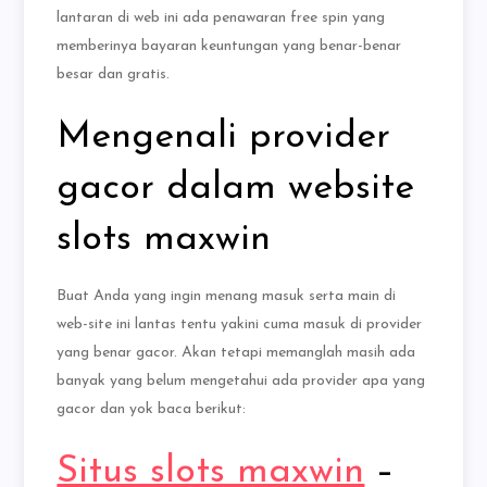
lantaran di web ini ada penawaran free spin yang
memberinya bayaran keuntungan yang benar-benar
besar dan gratis.
Mengenali provider
gacor dalam website
slots maxwin
Buat Anda yang ingin menang masuk serta main di
web-site ini lantas tentu yakini cuma masuk di provider
yang benar gacor. Akan tetapi memanglah masih ada
banyak yang belum mengetahui ada provider apa yang
gacor dan yok baca berikut:
Situs slots maxwin
–