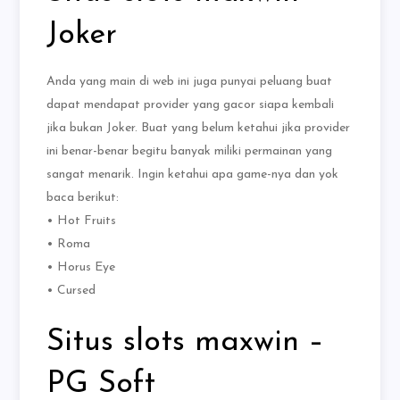
Joker
Anda yang main di web ini juga punyai peluang buat
dapat mendapat provider yang gacor siapa kembali
jika bukan Joker. Buat yang belum ketahui jika provider
ini benar-benar begitu banyak miliki permainan yang
sangat menarik. Ingin ketahui apa game-nya dan yok
baca berikut:
• Hot Fruits
• Roma
• Horus Eye
• Cursed
Situs slots maxwin –
PG Soft