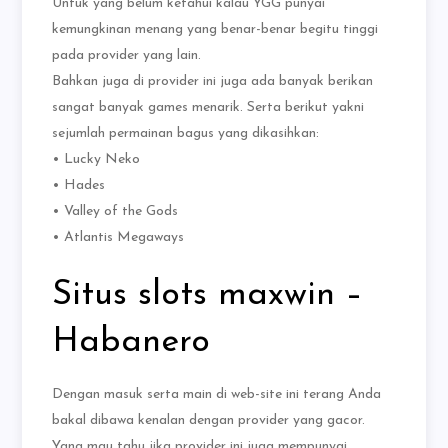
Untuk yang belum ketahui kalau YGG punyai
kemungkinan menang yang benar-benar begitu tinggi
pada provider yang lain.
Bahkan juga di provider ini juga ada banyak berikan
sangat banyak games menarik. Serta berikut yakni
sejumlah permainan bagus yang dikasihkan:
• Lucky Neko
• Hades
• Valley of the Gods
• Atlantis Megaways
Situs slots maxwin –
Habanero
Dengan masuk serta main di web-site ini terang Anda
bakal dibawa kenalan dengan provider yang gacor.
Yang mau tahu jika provider ini juga mempunyai