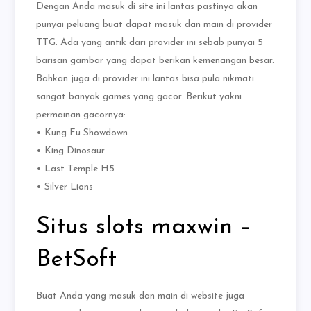
Dengan Anda masuk di site ini lantas pastinya akan
punyai peluang buat dapat masuk dan main di provider
TTG. Ada yang antik dari provider ini sebab punyai 5
barisan gambar yang dapat berikan kemenangan besar.
Bahkan juga di provider ini lantas bisa pula nikmati
sangat banyak games yang gacor. Berikut yakni
permainan gacornya:
• Kung Fu Showdown
• King Dinosaur
• Last Temple H5
• Silver Lions
Situs slots maxwin –
BetSoft
Buat Anda yang masuk dan main di website juga