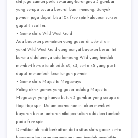
sini juga cuman perlu sekurang-kurangnya 3 gambar
yang serupa secara berurut buat menang. Banyak
pemain juga dapat bisa 10x free spin kalaupun sukses
gapai 4 scatter.
• Game slots Wild West Gold
Ada bocoran permainan yang gacor di web-site ini
yakni Wild West Gold yang punyai bayaran besar. Ini
karena didalamnya ada lambang Wild yang hendak
memberi kerap ialah odds x2, x3, serta x5 yang pasti
dapat menambah keuntungan pemain.
• Game slots Majestic Megaways
Paling akhir games yang gacor adalag Majestic
Megaways yang hanya butuh 3 gambar yang serupa di
tiap-tiap spin. Dalam permainan ini akan memberi
bayaran besar lantaran nilai perkalian odds bertambah
pada free spin.
Demikianlah tadi berkaitan data situs slots gacor serta
beberapa bocoran permainan yang hendak membikin