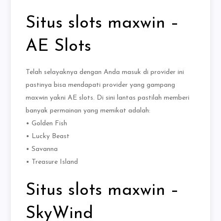
Situs slots maxwin –
AE Slots
Telah selayaknya dengan Anda masuk di provider ini
pastinya bisa mendapati provider yang gampang
maxwin yakni AE slots. Di sini lantas pastilah memberi
banyak permainan yang memikat adalah:
• Golden Fish
• Lucky Beast
• Savanna
• Treasure Island
Situs slots maxwin –
SkyWind