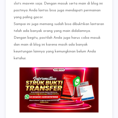
slots maxwin saja. Dengan masuk serta main di blog ini
pastinya Anda lantas bisa juga mendapati permainan
yang paling gacor.
Sampai ini juga memang sudah bisa dibuktikan lantaran
telah ada banyak orang yang main didalamnya.
Dengan begitu, pastilah Anda juga harus coba masuk
dan main di blog ini karena masih ada banyak
keuntungan lainnya yang kemungkinan belum Anda
ketahui.