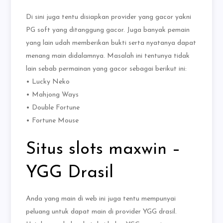
Di sini juga tentu disiapkan provider yang gacor yakni
PG soft yang ditanggung gacor. Juga banyak pemain
yang lain udah memberikan bukti serta nyatanya dapat
menang main didalamnya. Masalah ini tentunya tidak
lain sebab permainan yang gacor sebagai berikut ini:
• Lucky Neko
• Mahjong Ways
• Double Fortune
• Fortune Mouse
Situs slots maxwin –
YGG Drasil
Anda yang main di web ini juga tentu mempunyai
peluang untuk dapat main di provider YGG drasil.