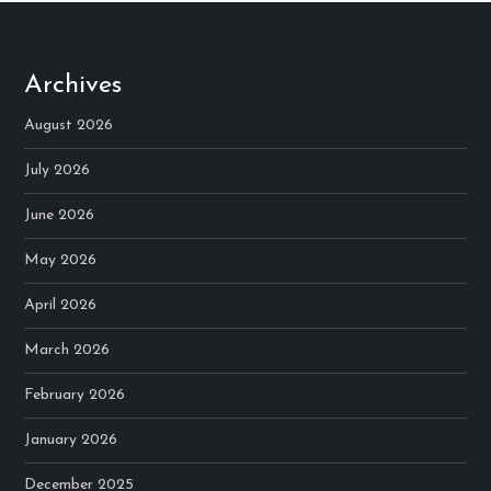
Archives
August 2026
July 2026
June 2026
May 2026
April 2026
March 2026
February 2026
January 2026
December 2025