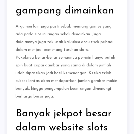
gampang dimainkan
Argumen lain juga pasti sebab memang games yang
ada pada site ini ringan sekali dimainkan. Juga
didalamnya juga tak usah kalkulasi atau trick pribadi
dalam menjadi pemenang taruhan slots.
Pokoknya benar-benar semuanya pemain hanya butuh
spin buat capai gambar yang sama di dalam jumlah
udah dipastikan jadi hasil kemenangan. Ketika telah
sukses lantas akan mendapatkan jumlah gambar makin
banyak, hingga pengumpulan keuntungan dimenangi
berharga besar juga.
Banyak jekpot besar
dalam website slots