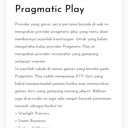
Pragmatic Play
Provider yang gacor serta pertama berada di web ini
merupakan provider pragmatic play yang tentu akan
memberinya sejumlah keuntungan. Untuk yang belum
mengetahui kalau provider Pragmatic Play ini
merupakan provider termasyhur yang gampang
jackpopt maxwin.
Ini pastilah sebab di semua games yang berada pada
Pragmatic Play sudah mempunyai RTP slots yang
bakal mempermudah pemain ketika mau memutuskan
games slots yang gampang menang jekpot. Bahkan
juga di provider ini juga ada sangat banyak permainan
menarik sebagai berikut ini:
• Starlight Princess
• Sweet Bonanza