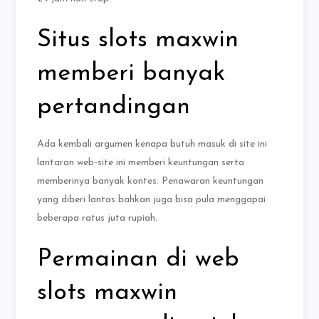
Situs slots maxwin
memberi banyak
pertandingan
Ada kembali argumen kenapa butuh masuk di site ini
lantaran web-site ini memberi keuntungan serta
memberinya banyak kontes. Penawaran keuntungan
yang diberi lantas bahkan juga bisa pula menggapai
beberapa ratus juta rupiah.
Permainan di web
slots maxwin