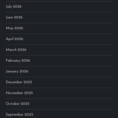
July 2026
June 2026
May 2026
April 2026
March 2026
February 2026
January 2026
December 2025
November 2025
October 2025
September 2025