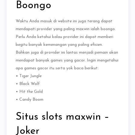
Boongo
Waktu Anda masuk di website ini juga terang dapat
mendapati provider yang paling maxwin ialah boongo.
Perlu Anda ketahui kalau provider ini dapat memberi
begitu banyak kemenangan yang paling efisien.
Bahkan juga di provider ini lantas menjadi pemain akan
mendapat banyak games yang gacor. Ingin mengetahui
apa games gacor itu serta yok baca berikut:
• Tiger Jungle
• Black Wolf
• Hit the Gold
• Candy Boom
Situs slots maxwin –
Joker