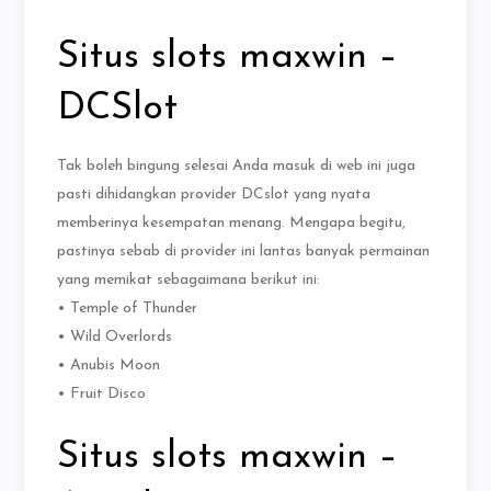
Situs slots maxwin –
DCSlot
Tak boleh bingung selesai Anda masuk di web ini juga
pasti dihidangkan provider DCslot yang nyata
memberinya kesempatan menang. Mengapa begitu,
pastinya sebab di provider ini lantas banyak permainan
yang memikat sebagaimana berikut ini:
• Temple of Thunder
• Wild Overlords
• Anubis Moon
• Fruit Disco
Situs slots maxwin –