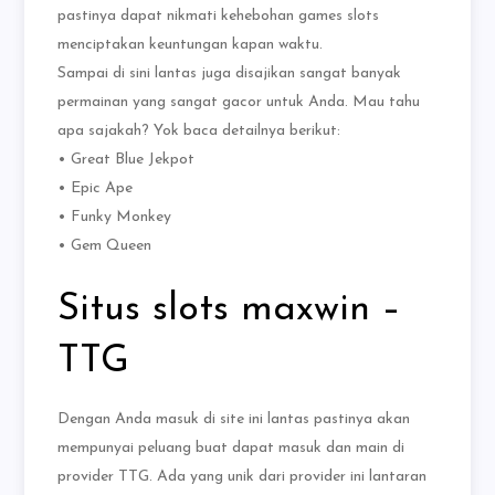
pastinya dapat nikmati kehebohan games slots
menciptakan keuntungan kapan waktu.
Sampai di sini lantas juga disajikan sangat banyak
permainan yang sangat gacor untuk Anda. Mau tahu
apa sajakah? Yok baca detailnya berikut:
• Great Blue Jekpot
• Epic Ape
• Funky Monkey
• Gem Queen
Situs slots maxwin –
TTG
Dengan Anda masuk di site ini lantas pastinya akan
mempunyai peluang buat dapat masuk dan main di
provider TTG. Ada yang unik dari provider ini lantaran