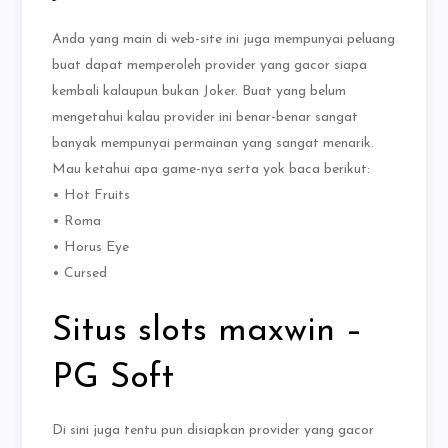
Anda yang main di web-site ini juga mempunyai peluang
buat dapat memperoleh provider yang gacor siapa
kembali kalaupun bukan Joker. Buat yang belum
mengetahui kalau provider ini benar-benar sangat
banyak mempunyai permainan yang sangat menarik.
Mau ketahui apa game-nya serta yok baca berikut:
• Hot Fruits
• Roma
• Horus Eye
• Cursed
Situs slots maxwin –
PG Soft
Di sini juga tentu pun disiapkan provider yang gacor