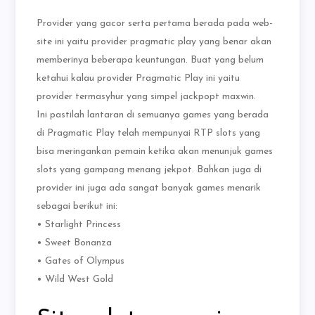
Provider yang gacor serta pertama berada pada web-
site ini yaitu provider pragmatic play yang benar akan
memberinya beberapa keuntungan. Buat yang belum
ketahui kalau provider Pragmatic Play ini yaitu
provider termasyhur yang simpel jackpopt maxwin.
Ini pastilah lantaran di semuanya games yang berada
di Pragmatic Play telah mempunyai RTP slots yang
bisa meringankan pemain ketika akan menunjuk games
slots yang gampang menang jekpot. Bahkan juga di
provider ini juga ada sangat banyak games menarik
sebagai berikut ini:
• Starlight Princess
• Sweet Bonanza
• Gates of Olympus
• Wild West Gold