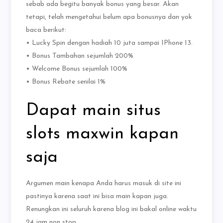
sebab ada begitu banyak bonus yang besar. Akan
tetapi, telah mengetahui belum apa bonusnya dan yok
baca berikut:
• Lucky Spin dengan hadiah 10 juta sampai IPhone 13.
• Bonus Tambahan sejumlah 200%
• Welcome Bonus sejumlah 100%
• Bonus Rebate senilai 1%
Dapat main situs
slots maxwin kapan
saja
Argumen main kenapa Anda harus masuk di site ini
pastinya karena saat ini bisa main kapan juga.
Renungkan ini seluruh karena blog ini bakal online waktu
24 jam non stop.