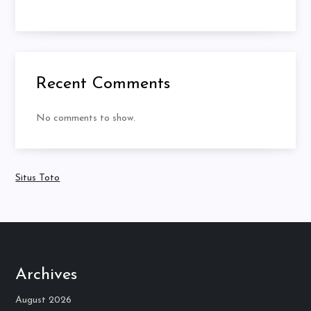
Recent Comments
No comments to show.
Situs Toto
Archives
August 2026