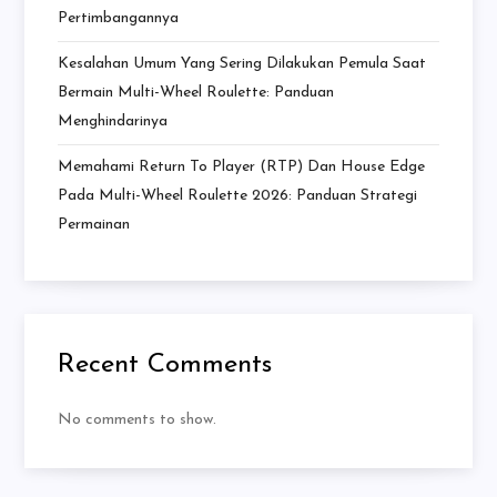
Pertimbangannya
Kesalahan Umum Yang Sering Dilakukan Pemula Saat
Bermain Multi-Wheel Roulette: Panduan
Menghindarinya
Memahami Return To Player (RTP) Dan House Edge
Pada Multi-Wheel Roulette 2026: Panduan Strategi
Permainan
Recent Comments
No comments to show.