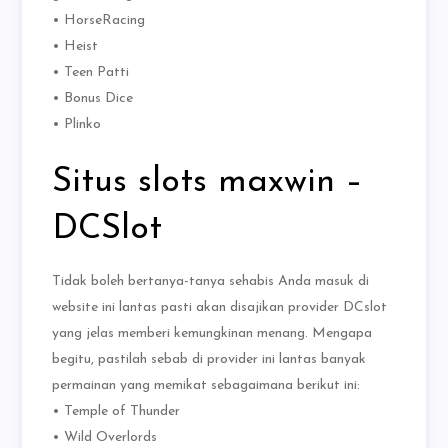
• HorseRacing
• Heist
• Teen Patti
• Bonus Dice
• Plinko
Situs slots maxwin –
DCSlot
Tidak boleh bertanya-tanya sehabis Anda masuk di
website ini lantas pasti akan disajikan provider DCslot
yang jelas memberi kemungkinan menang. Mengapa
begitu, pastilah sebab di provider ini lantas banyak
permainan yang memikat sebagaimana berikut ini:
• Temple of Thunder
• Wild Overlords