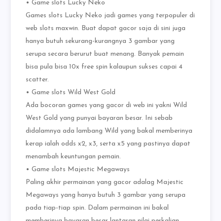
• Game slots Lucky Neko
Games slots Lucky Neko jadi games yang terpopuler di
web slots maxwin. Buat dapat gacor saja di sini juga
hanya butuh sekurang-kurangnya 3 gambar yang
serupa secara berurut buat menang. Banyak pemain
bisa pula bisa 10x free spin kalaupun sukses capai 4
scatter.
• Game slots Wild West Gold
Ada bocoran games yang gacor di web ini yakni Wild
West Gold yang punyai bayaran besar. Ini sebab
didalamnya ada lambang Wild yang bakal memberinya
kerap ialah odds x2, x3, serta x5 yang pastinya dapat
menambah keuntungan pemain.
• Game slots Majestic Megaways
Paling akhir permainan yang gacor adalag Majestic
Megaways yang hanya butuh 3 gambar yang serupa
pada tiap-tiap spin. Dalam permainan ini bakal
memberinya bayaran besar lantaran nilai perkalian