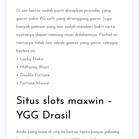
Di sini lantas sudah pasti disiapkan provider yang
gacor yakni PG soft yang ditanggung gacor. Juga
banyak pemain yang lain sudah memberi bukti serta
nyatanya dapat menang main didalamnya. Perihal ini
tentunya tidak lain sebab games yang gacor sebagai
berikut ini:
• Lucky Neko
• Mahjong Ways
• Double Fortune
• Fortune Mouse
Situs slots maxwin –
YGG Drasil
Anda yang main di site ini lantas tentu punyai peluang