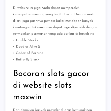
Di website ini juga Anda dapat memperoleh
kesempatan menang yang begitu besar. Dengan main
di sini juga pastinya pemain bakal mendapat banyak
keuntungan. Ini semuanya dapat juga diperoleh dengan
permainkan permainan yang ada berikut di bawah ini:
• Double Stacks
• Dead or Alive 2
• Codex of Fortune
• Butterfly Staxx
Bocoran slots gacor
di website slots
maxwin
Dari demikian banyak provider di atas kemungkinan