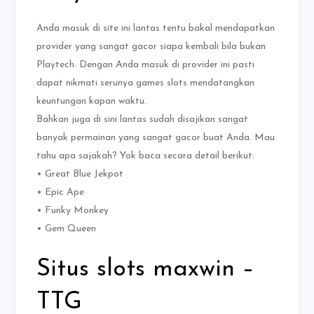
Anda masuk di site ini lantas tentu bakal mendapatkan
provider yang sangat gacor siapa kembali bila bukan
Playtech. Dengan Anda masuk di provider ini pasti
dapat nikmati serunya games slots mendatangkan
keuntungan kapan waktu.
Bahkan juga di sini lantas sudah disajikan sangat
banyak permainan yang sangat gacor buat Anda. Mau
tahu apa sajakah? Yok baca secara detail berikut:
• Great Blue Jekpot
• Epic Ape
• Funky Monkey
• Gem Queen
Situs slots maxwin –
TTG