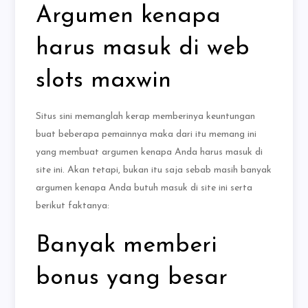
Argumen kenapa
harus masuk di web
slots maxwin
Situs sini memanglah kerap memberinya keuntungan
buat beberapa pemainnya maka dari itu memang ini
yang membuat argumen kenapa Anda harus masuk di
site ini. Akan tetapi, bukan itu saja sebab masih banyak
argumen kenapa Anda butuh masuk di site ini serta
berikut faktanya:
Banyak memberi
bonus yang besar