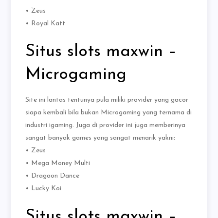
• Zeus
• Royal Katt
Situs slots maxwin –
Microgaming
Site ini lantas tentunya pula miliki provider yang gacor
siapa kembali bila bukan Microgaming yang ternama di
industri igaming. Juga di provider ini juga memberinya
sangat banyak games yang sangat menarik yakni:
• Zeus
• Mega Money Multi
• Dragaon Dance
• Lucky Koi
Situs slots maxwin –