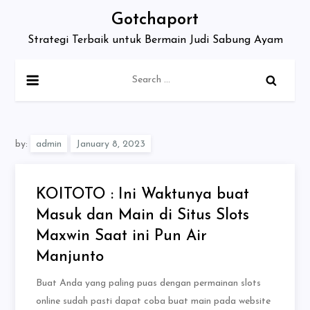
Skip
Gotchaport
to
Strategi Terbaik untuk Bermain Judi Sabung Ayam
content
Search
for:
by:
admin
KOITOTO : Ini Waktunya buat
Masuk dan Main di Situs Slots
Maxwin Saat ini Pun Air
Manjunto
Buat Anda yang paling puas dengan permainan slots
online sudah pasti dapat coba buat main pada website