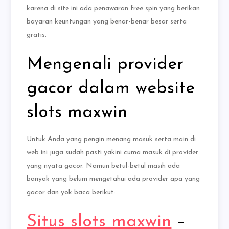
karena di site ini ada penawaran free spin yang berikan
bayaran keuntungan yang benar-benar besar serta
gratis.
Mengenali provider
gacor dalam website
slots maxwin
Untuk Anda yang pengin menang masuk serta main di
web ini juga sudah pasti yakini cuma masuk di provider
yang nyata gacor. Namun betul-betul masih ada
banyak yang belum mengetahui ada provider apa yang
gacor dan yok baca berikut:
Situs slots maxwin
–