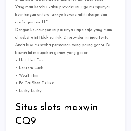
Yang mau ketahui kalau provider ini juga mempunyai
keuntungan antara lainnya karena miliki design dan
grafis gambar HD.
Dengan keuntungan ini pastinya siapa saja yang main
di website ini tidak suntuk. Di provider ini juga tentu
Anda bisa mencoba permainan yang paling gacor. Di
bawah ini merupakan games yang gacor:
• Hot Hot Fruit
• Lantern Luck
• Wealth Inn
• Fa Cai Shen Deluxe
• Lucky Lucky
Situs slots maxwin –
CQ9