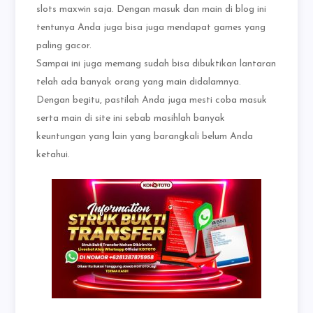
slots maxwin saja. Dengan masuk dan main di blog ini
tentunya Anda juga bisa juga mendapat games yang
paling gacor.
Sampai ini juga memang sudah bisa dibuktikan lantaran
telah ada banyak orang yang main didalamnya.
Dengan begitu, pastilah Anda juga mesti coba masuk
serta main di site ini sebab masihlah banyak
keuntungan yang lain yang barangkali belum Anda
ketahui.