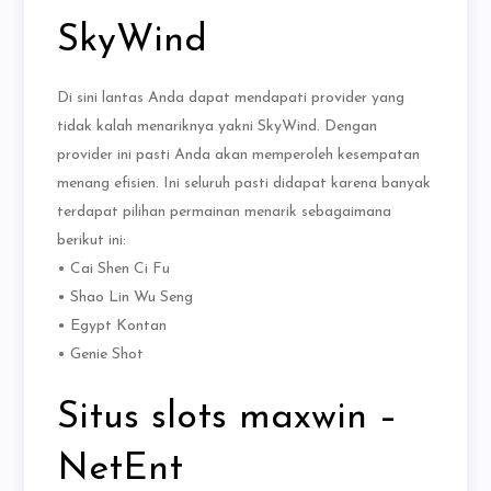
SkyWind
Di sini lantas Anda dapat mendapati provider yang
tidak kalah menariknya yakni SkyWind. Dengan
provider ini pasti Anda akan memperoleh kesempatan
menang efisien. Ini seluruh pasti didapat karena banyak
terdapat pilihan permainan menarik sebagaimana
berikut ini:
• Cai Shen Ci Fu
• Shao Lin Wu Seng
• Egypt Kontan
• Genie Shot
Situs slots maxwin –
NetEnt