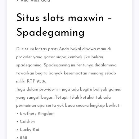
• Wild West Gold
Situs slots maxwin –
Spadegaming
Di site ini lantas pasti Anda bakal dibawa main di
provider yang gacor siapa kembali jika bukan
spadegaming. Spadegaming ini tentunya didalamnya
tawarkan begitu banyak kesempatan menang sebab
miliki RTP 95%.
Juga dalam provider ini juga ada begitu banyak games
yang sangat bagus. Tetapi, telah ketahui tak ada
permainan apa serta yok baca secara lengkap berikut:
• Brothers Kingdom
• Caishen
• Lucky Koi
• 888