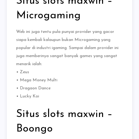
Situs slots maxwin –
Microgaming
Web ini juga tentu pula punyai provider yang gacor
siapa kembali kalaupun bukan Microgaming yang
popular di industri igaming. Sampai dalam provider ini
juga memberinya sangat banyak games yang sangat
menarik ialah:
• Zeus
• Mega Money Multi
• Dragaon Dance
• Lucky Koi
Situs slots maxwin –
Boongo