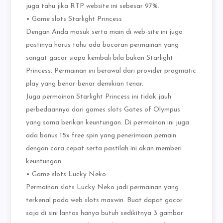
juga tahu jika RTP website ini sebesar 97%.
• Game slots Starlight Princess
Dengan Anda masuk serta main di web-site ini juga
pastinya harus tahu ada bocoran permainan yang
sangat gacor siapa kembali bila bukan Starlight
Princess. Permainan ini berawal dari provider pragmatic
play yang benar-benar demikian tenar.
Juga permainan Starlight Princess ini tidak jauh
perbedaannya dari games slots Gates of Olympus
yang sama berikan keuntungan. Di permainan ini juga
ada bonus 15x free spin yang penerimaan pemain
dengan cara cepat serta pastilah ini akan memberi
keuntungan.
• Game slots Lucky Neko
Permainan slots Lucky Neko jadi permainan yang
terkenal pada web slots maxwin. Buat dapat gacor
saja di sini lantas hanya butuh sedikitnya 3 gambar