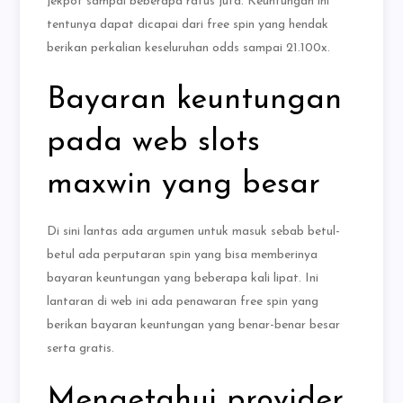
jekpot sampai beberapa ratus juta. Keuntungan ini
tentunya dapat dicapai dari free spin yang hendak
berikan perkalian keseluruhan odds sampai 21.100x.
Bayaran keuntungan
pada web slots
maxwin yang besar
Di sini lantas ada argumen untuk masuk sebab betul-
betul ada perputaran spin yang bisa memberinya
bayaran keuntungan yang beberapa kali lipat. Ini
lantaran di web ini ada penawaran free spin yang
berikan bayaran keuntungan yang benar-benar besar
serta gratis.
Mengetahui provider