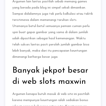
Argumen lain lantas pastilah sebab memang games
yang berada pada blog ini simpel sekali dimainkan.
Sampai didalamnya juga tak perlu kalkulasi atau taktik
teristimewa dalam memenangi taruhan slots.
Utamanya betul-betul semuanya pemain cuman perlu
spin buat gapai gambar yang sama di dalam jumlah
udah dipastikan sebagai hasil kemenangan. Waktu
telah sukses lantas pasti peroleh jumlah gambar bisa
lebih banyak, maka dari itu pencapaian keuntungan
dimenangi berharga besar juga.
Banyak jekpot besar
di web slots maxwin
Argumen kenapa butuh masuk di web-site ini pastilah
karena mempunyai keuntungan ialah sediakan bonus