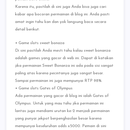
Karena itu, pastilah di sini juga Anda bisa juga cari
kabar apa bocoran permainan di blog ini. Anda pasti
amat ingin tahu kan dan yok langsung baca secara
detail berikut:
• Game slots sweet bonaza
Di sini pastilah Anda mesti tahu kalau sweet bonanza
adalah games yang gacor di web ini. Dapat di katakan
jika permainan Sweet Bonanza ini ada pada sisi sangat
paling atas karena pecintanya juga sangat besar.
Sampai permainan ini juga mempunyai RTP 98%.
• Game slots Gates of Olympus
Ada permainan yang gacor di blog ini ialah Gates of
Olympus. Untuk yang mau tahu jika permainan ini
lantas juga mendiami urutan ke-2 menjadi permainan
yang punyai jekpot berpenghasilan besar karena
mempunyai keseluruhan odds x5000. Pemain di sini