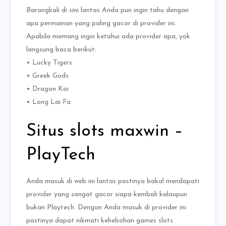
Barangkali di sini lantas Anda pun ingin tahu dengan
apa permainan yang paling gacor di provider ini.
Apabila memang ingin ketahui ada provider apa, yok
langsung baca berikut:
• Lucky Tigers
• Greek Gods
• Dragon Koi
• Long Lai Fa
Situs slots maxwin –
PlayTech
Anda masuk di web ini lantas pastinya bakal mendapati
provider yang sangat gacor siapa kembali kalaupun
bukan Playtech. Dengan Anda masuk di provider ini
pastinya dapat nikmati kehebohan games slots