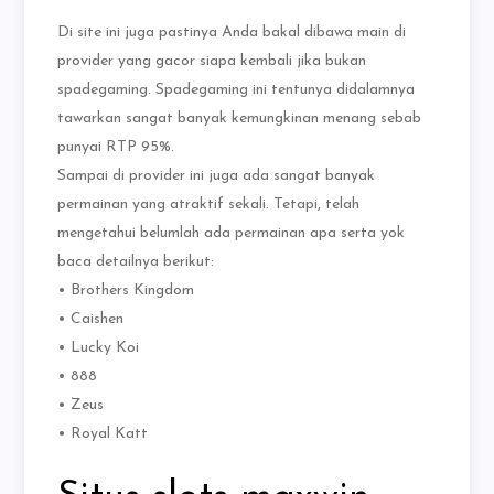
Di site ini juga pastinya Anda bakal dibawa main di
provider yang gacor siapa kembali jika bukan
spadegaming. Spadegaming ini tentunya didalamnya
tawarkan sangat banyak kemungkinan menang sebab
punyai RTP 95%.
Sampai di provider ini juga ada sangat banyak
permainan yang atraktif sekali. Tetapi, telah
mengetahui belumlah ada permainan apa serta yok
baca detailnya berikut:
• Brothers Kingdom
• Caishen
• Lucky Koi
• 888
• Zeus
• Royal Katt