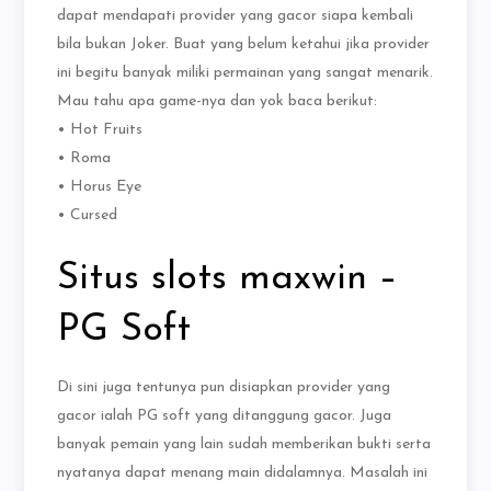
dapat mendapati provider yang gacor siapa kembali
bila bukan Joker. Buat yang belum ketahui jika provider
ini begitu banyak miliki permainan yang sangat menarik.
Mau tahu apa game-nya dan yok baca berikut:
• Hot Fruits
• Roma
• Horus Eye
• Cursed
Situs slots maxwin –
PG Soft
Di sini juga tentunya pun disiapkan provider yang
gacor ialah PG soft yang ditanggung gacor. Juga
banyak pemain yang lain sudah memberikan bukti serta
nyatanya dapat menang main didalamnya. Masalah ini