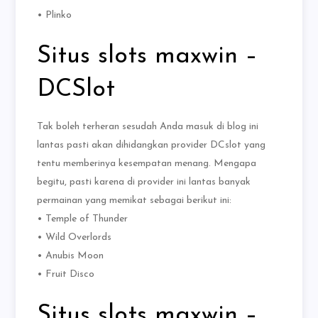
• Plinko
Situs slots maxwin –
DCSlot
Tak boleh terheran sesudah Anda masuk di blog ini
lantas pasti akan dihidangkan provider DCslot yang
tentu memberinya kesempatan menang. Mengapa
begitu, pasti karena di provider ini lantas banyak
permainan yang memikat sebagai berikut ini:
• Temple of Thunder
• Wild Overlords
• Anubis Moon
• Fruit Disco
Situs slots maxwin –