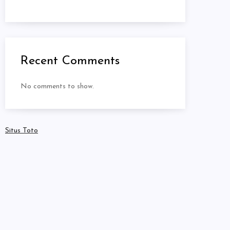
Recent Comments
No comments to show.
Situs Toto