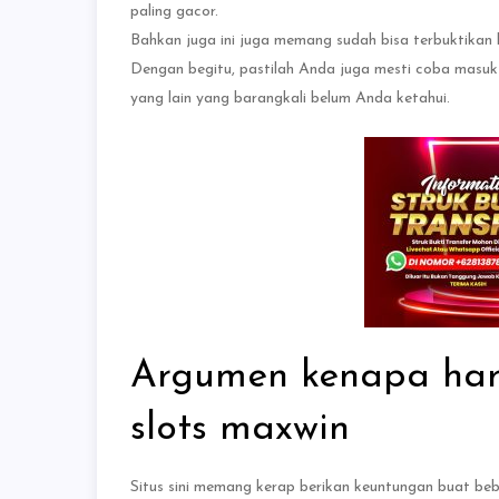
paling gacor.
Bahkan juga ini juga memang sudah bisa terbuktikan
Dengan begitu, pastilah Anda juga mesti coba masuk 
yang lain yang barangkali belum Anda ketahui.
Argumen kenapa ha
slots maxwin
Situs sini memang kerap berikan keuntungan buat be