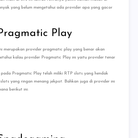
banyak yang belum mengetahui ada provider apa yang gacor
Pragmatic Play
ni merupakan provider pragmatic play yang benar akan
ahui kalau provider Pragmatic Play ini yaitu provider tenar
 pada Pragmatic Play telah miliki RTP slots yang hendak
ots yang ringan menang jekpot. Bahkan juga di provider ini
na berikut ini: