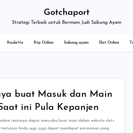
Gotchaport
Strategi Terbaik untuk Bermain Judi Sabung Ayam
Roulette
Rtp Online
Sabung ayam
Slot Online
T
nya buat Masuk dan Main
 Saat ini Pula Kepanjen
online tentunya dapat mencoba buat main dalam website slots
ni tentunya Anda juga juga dapat mendapat permainan yang