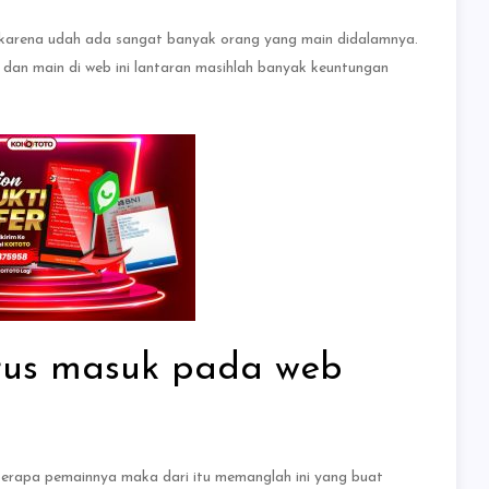
 karena udah ada sangat banyak orang yang main didalamnya.
dan main di web ini lantaran masihlah banyak keuntungan
rus masuk pada web
berapa pemainnya maka dari itu memanglah ini yang buat