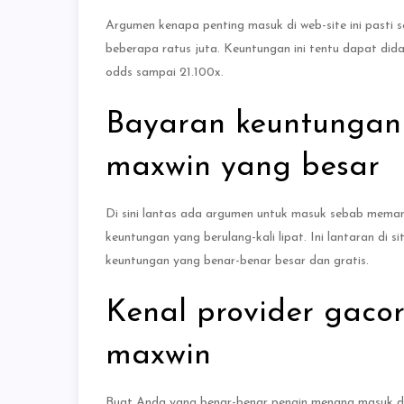
Argumen kenapa penting masuk di web-site ini pasti 
beberapa ratus juta. Keuntungan ini tentu dapat didap
odds sampai 21.100x.
Bayaran keuntungan
maxwin yang besar
Di sini lantas ada argumen untuk masuk sebab meman
keuntungan yang berulang-kali lipat. Ini lantaran di 
keuntungan yang benar-benar besar dan gratis.
Kenal provider gaco
maxwin
Buat Anda yang benar-benar pengin menang masuk dan 