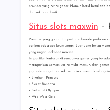
provider yang tentu gacor. Namun betul-betul ada 
dan yok baca berikut:
Situs slots maxwin
– 
Provider yang gacor dan pertama berada pada web i
berikan beberapa keuntungan. Buat yang belum menget
yang ringan jackpopt maxwin.
Ini pastilah lantaran di semuanya games yang berada
meringankan pemain waktu mulai memutuskan games sl
juga ada sangat banyak permainan menarik sebagaima
• Starlight Princess
• Sweet Bonanza
• Gates of Olympus
• Wild West Gold