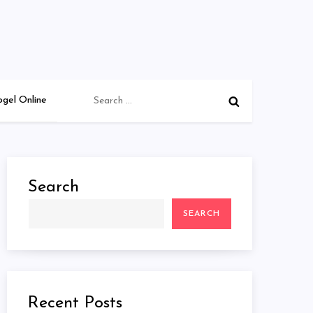
Search
ogel Online
for:
Search
SEARCH
Recent Posts