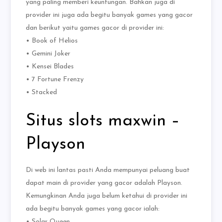
yang paling memberi keuntungan. Bahkan juga di
provider ini juga ada begitu banyak games yang gacor
dan berikut yaitu games gacor di provider ini:
• Book of Helios
• Gemini Joker
• Kensei Blades
• 7 Fortune Frenzy
• Stacked
Situs slots maxwin –
Playson
Di web ini lantas pasti Anda mempunyai peluang buat
dapat main di provider yang gacor adalah Playson.
Kemungkinan Anda juga belum ketahui di provider ini
ada begitu banyak games yang gacor ialah:
• Solar Queen