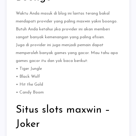
Waktu Anda masuk di blog ini lantas terang bakal
mendapati provider yang paling maxwin yakni boongo.
Butuh Anda ketahui jika provider ini akan memberi
sangat banyak kemenangan yang paling efisien.
Juga di provider ini juga menjadi pemain dapat
memperoleh banyak games yang gacor. Mau tahu apa
games gacor itu dan yok baca berikut:
• Tiger Jungle
• Black Wolf
• Hit the Gold
• Candy Boom
Situs slots maxwin –
Joker