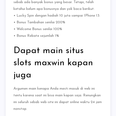
sebab ada banyak bonus yang besar. Tetapi, telah
ketahui belum apa bonusnya dan yok baca berikut:
• Lucky Spin dengan hadiah 10 juta sampai IPhone 13.
• Bonus Tambahan senilai 200%
• Welcome Bonus senilai 100%
• Bonus Rebate sejumlah 1%
Dapat main situs
slots maxwin kapan
juga
Argumen main kenapa Anda mesti masuk di web ini
tentu karena saat ini bisa main kapan saja. Renungkan
ini seluruh sebab web-site ini dapat online waktu 24 jam
nonstop.