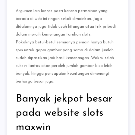
Argumen lain lantas pasti karena permainan yang
berada di web ini ringan sekali dimainkan. Juga
didalamnya juga tidak usah hitungan atau trik pribadi
dalam meraih kemenangan taruhan slots.
Pokoknya betul-betul semuanya pemain hanya butuh
spin untuk gapai gambar yang sama di dalam jumlah
sudah dipastikan jadi hasil kemenangan. Waktu telah
sukses lantas akan peroleh jumlah gambar bisa lebih
banyak, hingga pencapaian keuntungan dimenangi
berharga besar juga.
Banyak jekpot besar
pada website slots
maxwin