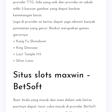
provider TTG. Ada yang unik dari provider ini sebab
miliki 5 barisan gambar yang dapat berikan
kemenangan besar.
Juga di provider ini lantas dapat juga nikmati banyak
permainan yang gacor. Berikut merupakan games
gacornya:
• Kung Fu Showdown
• King Dinosaur
• Last Temple H5
• Silver Lions
Situs slots maxwin –
BetSoft
Buat Anda yang masuk dan main dalam web lantas
pastinya dapat turut coba masuk di provider BetSoft