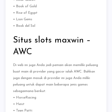
• Book of Gold
• Rise of Egypt
• Lion Gems
• Book del Sol
Situs slots maxwin –
AWC
Di web ini juga Anda jadi pemain akan memiliki peluang
buat main di provider yang gacor ialah AWC. Bahkan
juga dengan masuk di provider ini juga Anda miliki
peluang untuk dapat main beberapa jenis games
sebagaimana berikut:
• HorseRacing
• Heist
• Teen Patti