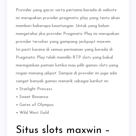
Provider yang gacor serta pertama berada di website
ini merupakan provider pragmatic play yang tentu akan
memberi beberapa keuntungan. Untuk yang belum
mengetahui jika provider Pragmatic Play ini merupakan
provider tersohor yang gampang jackpopt maxwin.
Ini pasti karena di semua permainan yang berada di
Pragmatic Play telah memiliki RTP slots yang bakal
meringankan pemain ketika mau pilih games slots yang
ringan menang jekpot. Sampai di provider ini juga ada
sangat banyak games menarik sebagai berikut ini:
• Starlight Princess
• Sweet Bonanza
• Gates of Olympus
• Wild West Gold
Situs slots maxwin –