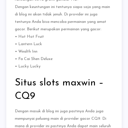
Dengan keuntungan ini tentunya siapa saja yang main
di blog ini akan tidak jenuh. Di provider ini juga
tentunya Anda bisa mencoba permainan yang amat
gacor. Berikut merupakan permainan yang gacor:
• Hot Hot Fruit
• Lantern Luck
• Wealth Inn
• Fa Cai Shen Deluxe
• Lucky Lucky
Situs slots maxwin –
CQ9
Dengan masuk di blog ini juga pastinya Anda juga
mempunyai peluang main di provider gacor CQ9. Di
mana di provider ini pastinya Anda dapat main seluruh