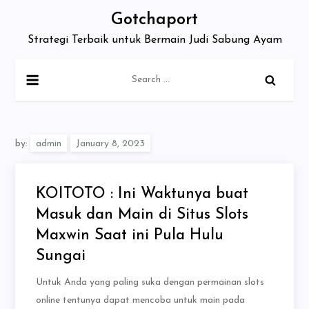
Skip
Gotchaport
to
Strategi Terbaik untuk Bermain Judi Sabung Ayam
content
Search
for:
by:
admin
KOITOTO : Ini Waktunya buat
Masuk dan Main di Situs Slots
Maxwin Saat ini Pula Hulu
Sungai
Untuk Anda yang paling suka dengan permainan slots
online tentunya dapat mencoba untuk main pada