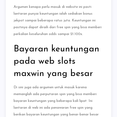
Argumen kenapa perlu masuk di website ini pasti
lantaran punyai keuntungan ialah sediakan bonus
jekpot sampai beberapa ratus juta. Keuntungan ini
pastinya dapat diraih dari free spin yang bisa memberi
perkalian keseluruhan odds sampai 21.100x.
Bayaran keuntungan
pada web slots
maxwin yang besar
Di sini juga ada argumen untuk masuk karena
memanglah ada perputaran spin yang bisa memberi
bayaran keuntungan yang beberapa kali lipat. Ini
lantaran di web ini ada penawaran free spin yang
berikan bayaran keuntungan yang benar-benar besar