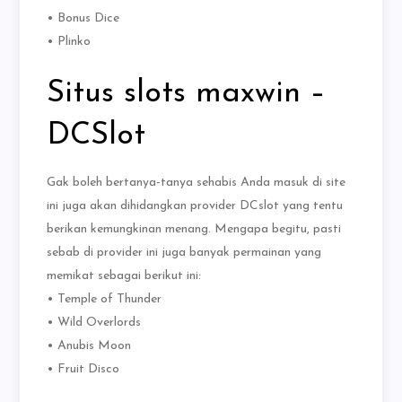
• Bonus Dice
• Plinko
Situs slots maxwin –
DCSlot
Gak boleh bertanya-tanya sehabis Anda masuk di site
ini juga akan dihidangkan provider DCslot yang tentu
berikan kemungkinan menang. Mengapa begitu, pasti
sebab di provider ini juga banyak permainan yang
memikat sebagai berikut ini:
• Temple of Thunder
• Wild Overlords
• Anubis Moon
• Fruit Disco