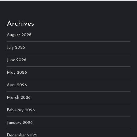
Archives
August 2026
July 2026
June 2026
May 2026
April 2026
March 2026
February 2026
January 2026
December 2025