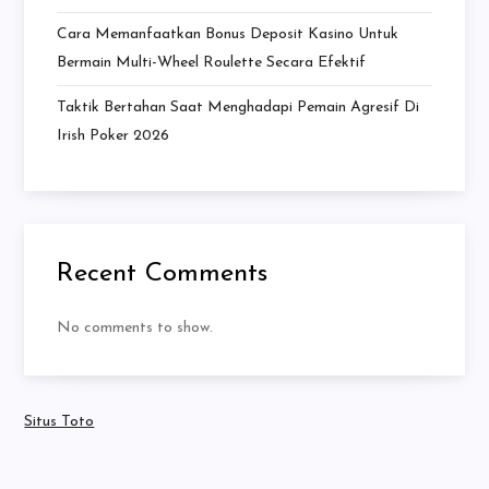
Cara Memanfaatkan Bonus Deposit Kasino Untuk
Bermain Multi-Wheel Roulette Secara Efektif
Taktik Bertahan Saat Menghadapi Pemain Agresif Di
Irish Poker 2026
Recent Comments
No comments to show.
Situs Toto