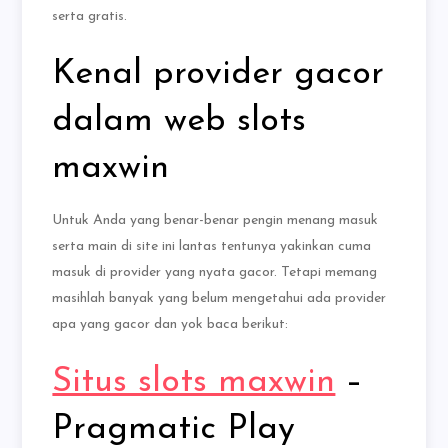
serta gratis.
Kenal provider gacor
dalam web slots
maxwin
Untuk Anda yang benar-benar pengin menang masuk
serta main di site ini lantas tentunya yakinkan cuma
masuk di provider yang nyata gacor. Tetapi memang
masihlah banyak yang belum mengetahui ada provider
apa yang gacor dan yok baca berikut:
Situs slots maxwin
–
Pragmatic Play