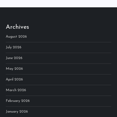
Archives
August 2026
July 2026
June 2026
May 2026
April 2026
March 2026
February 2026
January 2026