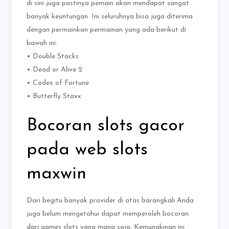
di sini juga pastinya pemain akan mendapat sangat
banyak keuntungan. Ini seluruhnya bisa juga diterima
dengan permainkan permainan yang ada berikut di
bawah ini:
• Double Stacks
• Dead or Alive 2
• Codex of Fortune
• Butterfly Staxx
Bocoran slots gacor
pada web slots
maxwin
Dari begitu banyak provider di atas barangkali Anda
juga belum mengetahui dapat memperoleh bocoran
dari games slots yang mana saja. Kemungkinan ini