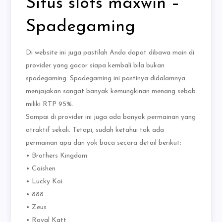
Situs slots maxwin –
Spadegaming
Di website ini juga pastilah Anda dapat dibawa main di
provider yang gacor siapa kembali bila bukan
spadegaming. Spadegaming ini pastinya didalamnya
menjajakan sangat banyak kemungkinan menang sebab
miliki RTP 95%.
Sampai di provider ini juga ada banyak permainan yang
atraktif sekali. Tetapi, sudah ketahui tak ada
permainan apa dan yok baca secara detail berikut:
• Brothers Kingdom
• Caishen
• Lucky Koi
• 888
• Zeus
• Royal Katt