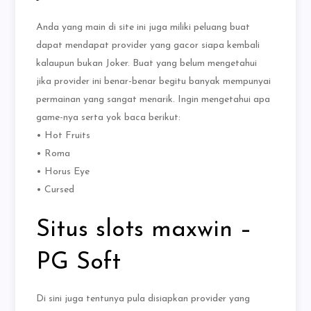
Anda yang main di site ini juga miliki peluang buat
dapat mendapat provider yang gacor siapa kembali
kalaupun bukan Joker. Buat yang belum mengetahui
jika provider ini benar-benar begitu banyak mempunyai
permainan yang sangat menarik. Ingin mengetahui apa
game-nya serta yok baca berikut:
• Hot Fruits
• Roma
• Horus Eye
• Cursed
Situs slots maxwin –
PG Soft
Di sini juga tentunya pula disiapkan provider yang