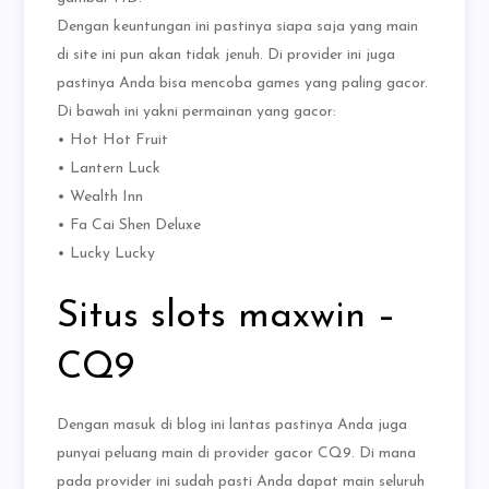
Dengan keuntungan ini pastinya siapa saja yang main
di site ini pun akan tidak jenuh. Di provider ini juga
pastinya Anda bisa mencoba games yang paling gacor.
Di bawah ini yakni permainan yang gacor:
• Hot Hot Fruit
• Lantern Luck
• Wealth Inn
• Fa Cai Shen Deluxe
• Lucky Lucky
Situs slots maxwin –
CQ9
Dengan masuk di blog ini lantas pastinya Anda juga
punyai peluang main di provider gacor CQ9. Di mana
pada provider ini sudah pasti Anda dapat main seluruh