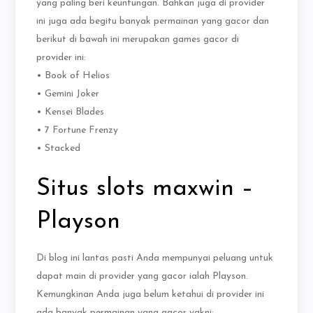
yang paling beri keuntungan. Bahkan juga di provider
ini juga ada begitu banyak permainan yang gacor dan
berikut di bawah ini merupakan games gacor di
provider ini:
• Book of Helios
• Gemini Joker
• Kensei Blades
• 7 Fortune Frenzy
• Stacked
Situs slots maxwin –
Playson
Di blog ini lantas pasti Anda mempunyai peluang untuk
dapat main di provider yang gacor ialah Playson.
Kemungkinan Anda juga belum ketahui di provider ini
ada banyak permainan yang gacor yakni: