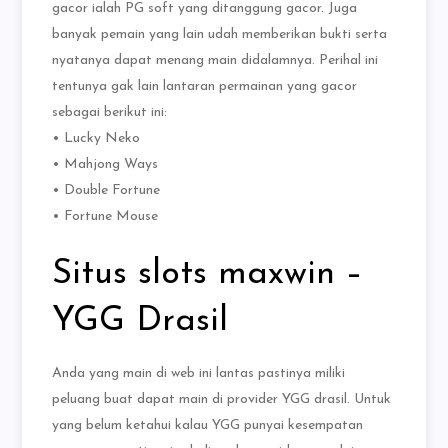
gacor ialah PG soft yang ditanggung gacor. Juga
banyak pemain yang lain udah memberikan bukti serta
nyatanya dapat menang main didalamnya. Perihal ini
tentunya gak lain lantaran permainan yang gacor
sebagai berikut ini:
• Lucky Neko
• Mahjong Ways
• Double Fortune
• Fortune Mouse
Situs slots maxwin –
YGG Drasil
Anda yang main di web ini lantas pastinya miliki
peluang buat dapat main di provider YGG drasil. Untuk
yang belum ketahui kalau YGG punyai kesempatan