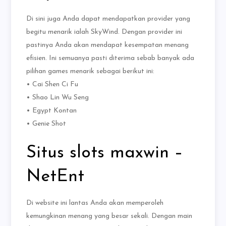
Di sini juga Anda dapat mendapatkan provider yang
begitu menarik ialah SkyWind. Dengan provider ini
pastinya Anda akan mendapat kesempatan menang
efisien. Ini semuanya pasti diterima sebab banyak ada
pilihan games menarik sebagai berikut ini:
• Cai Shen Ci Fu
• Shao Lin Wu Seng
• Egypt Kontan
• Genie Shot
Situs slots maxwin –
NetEnt
Di website ini lantas Anda akan memperoleh
kemungkinan menang yang besar sekali. Dengan main