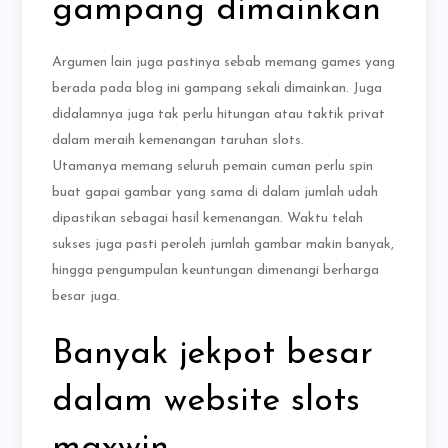
gampang dimainkan
Argumen lain juga pastinya sebab memang games yang
berada pada blog ini gampang sekali dimainkan. Juga
didalamnya juga tak perlu hitungan atau taktik privat
dalam meraih kemenangan taruhan slots.
Utamanya memang seluruh pemain cuman perlu spin
buat gapai gambar yang sama di dalam jumlah udah
dipastikan sebagai hasil kemenangan. Waktu telah
sukses juga pasti peroleh jumlah gambar makin banyak,
hingga pengumpulan keuntungan dimenangi berharga
besar juga.
Banyak jekpot besar
dalam website slots