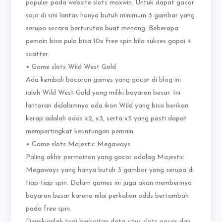
populer pada website slots maxwin. Untuk dapat gacor
saja di sini lantas hanya butuh minimum 3 gambar yang
serupa secara berturutan buat menang. Beberapa
pemain bisa pula bisa 10x free spin bila sukses gapai 4
scatter.
• Game slots Wild West Gold
Ada kembali bocoran games yang gacor di blog ini
ialah Wild West Gold yang miliki bayaran besar. Ini
lantaran didalamnya ada ikon Wild yang bisa berikan
kerap adalah odds x2, x3, serta x5 yang pasti dapat
mempertingkat keuntungan pemain.
• Game slots Majestic Megaways
Paling akhir permainan yang gacor adalag Majestic
Megaways yang hanya butuh 3 gambar yang serupa di
tiap-tiap spin. Dalam games ini juga akan memberinya
bayaran besar karena nilai perkalian odds bertambah
pada free spin.
Demikianlah tadi berkaitan data situs slots gacor dan