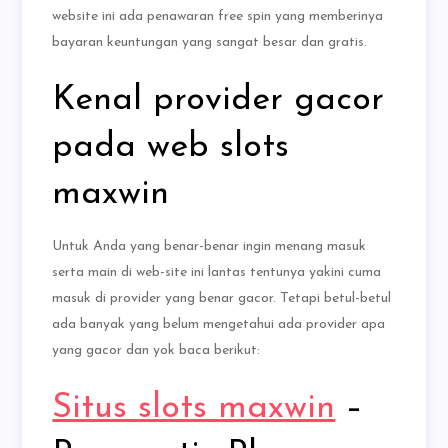
website ini ada penawaran free spin yang memberinya
bayaran keuntungan yang sangat besar dan gratis.
Kenal provider gacor
pada web slots
maxwin
Untuk Anda yang benar-benar ingin menang masuk
serta main di web-site ini lantas tentunya yakini cuma
masuk di provider yang benar gacor. Tetapi betul-betul
ada banyak yang belum mengetahui ada provider apa
yang gacor dan yok baca berikut:
Situs slots maxwin
–