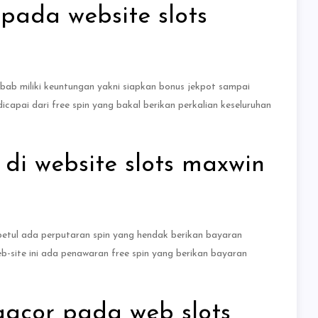
pada website slots
bab miliki keuntungan yakni siapkan bonus jekpot sampai
icapai dari free spin yang bakal berikan perkalian keseluruhan
di website slots maxwin
betul ada perputaran spin yang hendak berikan bayaran
web-site ini ada penawaran free spin yang berikan bayaran
gacor pada web slots