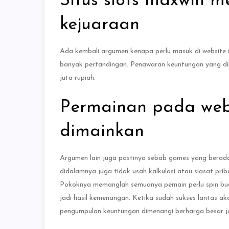
Situs slots maxwin 
kejuaraan
Ada kembali argumen kenapa perlu masuk di website 
banyak pertandingan. Penawaran keuntungan yang di
juta rupiah.
Permainan pada webs
dimainkan
Argumen lain juga pastinya sebab games yang berada 
didalamnya juga tidak usah kalkulasi atau siasat pri
Pokoknya memanglah semuanya pemain perlu spin bu
jadi hasil kemenangan. Ketika sudah sukses lantas 
pengumpulan keuntungan dimenangi berharga besar j