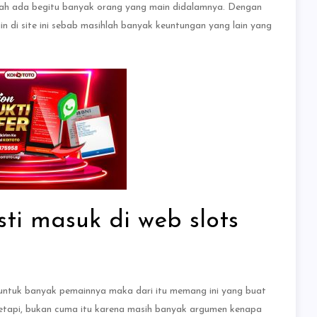
udah ada begitu banyak orang yang main didalamnya. Dengan
n di site ini sebab masihlah banyak keuntungan yang lain yang
i masuk di web slots
 untuk banyak pemainnya maka dari itu memang ini yang buat
etapi, bukan cuma itu karena masih banyak argumen kenapa