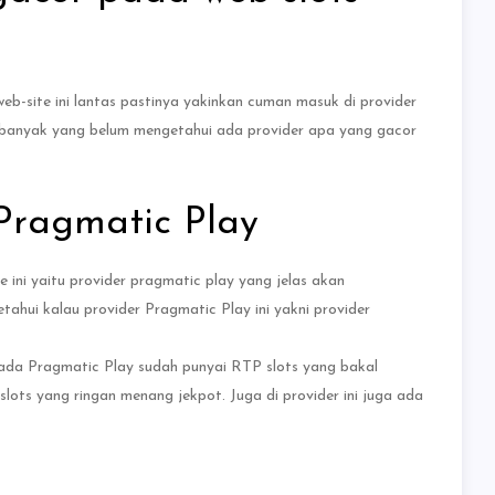
b-site ini lantas pastinya yakinkan cuman masuk di provider
a banyak yang belum mengetahui ada provider apa yang gacor
Pragmatic Play
 ini yaitu provider pragmatic play yang jelas akan
ahui kalau provider Pragmatic Play ini yakni provider
pada Pragmatic Play sudah punyai RTP slots yang bakal
ots yang ringan menang jekpot. Juga di provider ini juga ada