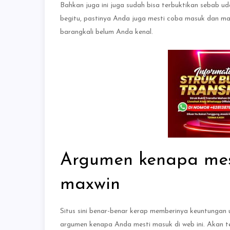
Bahkan juga ini juga sudah bisa terbuktikan sebab 
begitu, pastinya Anda juga mesti coba masuk dan mai
barangkali belum Anda kenal.
Argumen kenapa mest
maxwin
Situs sini benar-benar kerap memberinya keuntungan
argumen kenapa Anda mesti masuk di web ini. Akan t