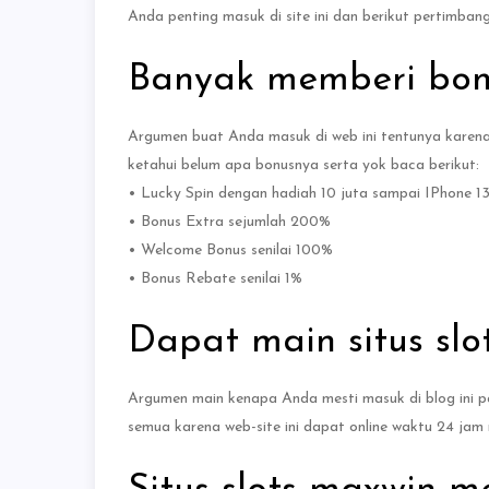
Anda penting masuk di site ini dan berikut pertimban
Banyak memberi bon
Argumen buat Anda masuk di web ini tentunya karena
ketahui belum apa bonusnya serta yok baca berikut:
• Lucky Spin dengan hadiah 10 juta sampai IPhone 13
• Bonus Extra sejumlah 200%
• Welcome Bonus senilai 100%
• Bonus Rebate senilai 1%
Dapat main situs sl
Argumen main kenapa Anda mesti masuk di blog ini pa
semua karena web-site ini dapat online waktu 24 jam