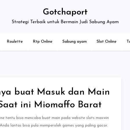
Gotchaport
Strategi Terbaik untuk Bermain Judi Sabung Ayam
Roulette
Rtp Online
Sabung ayam
Slot Online
T
nya buat Masuk dan Main
 Saat ini Miomaffo Barat
ine tentu bisa mencoba buat main pada website slots maxwin
i Anda lantas bisa pula memperoleh games yang paling gacor.