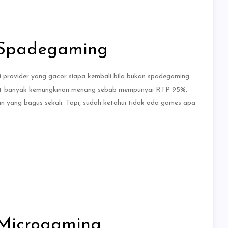
– Spadegaming
i provider yang gacor siapa kembali bila bukan spadegaming.
gat banyak kemungkinan menang sebab mempunyai RTP 95%.
an yang bagus sekali. Tapi, sudah ketahui tidak ada games apa
– Microgaming