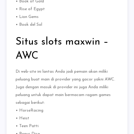
• Book of Gold
• Rise of Egypt
• Lion Gems
• Book del Sol
Situs slots maxwin –
AWC
Di web-site ini lantas Anda jadi pemain akan miliki
peluang buat main di provider yang gacor yakni AWC.
Juga dengan masuk di provider ini juga Anda miliki
peluang untuk dapat main bermacam ragam games
sebagai berikut:
• HorseRacing
• Heist
• Teen Patti
• Bonus Dice