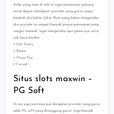
Anda yang main di web ini juga mempunyai peluang
untuk dapat mendapati provider yang gacor siapa
kembali jika bukan Joker. Buat yang belum mengetahui
jika provider ini sangat banyak punyai permainan yang
sangat menarik. Ingin mengetahui apa game-nya serta
yok baca berikut:
• Hot Fruits
• Roma
• Horus Eye
• Cursed
Situs slots maxwin –
PG Soft
Di sini juga pastinya pun disiapkan provider yang gacor
ialah PG soft yang ditanggung gacor. Juga banyak