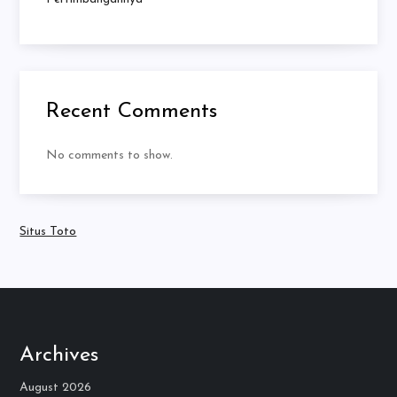
Recent Comments
No comments to show.
Situs Toto
Archives
August 2026