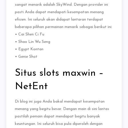
sangat menarik adalah SkyWind. Dengan provider ini
pasti Anda dapat mendapati kesempatan menang
efisien. Ini seluruh akan didapat lantaran terdapat
beberapa pilihan permainan menarik sebagai berikut ini:
• Cai Shen Ci Fu
• Shao Lin Wu Seng
• Egypt Kontan
• Genie Shot
Situs slots maxwin –
NetEnt
Di blog ini juga Anda bakal mendapat kesempatan
menang yang begitu besar. Dengan main di sini lantas
pastilah pemain dapat mendapat begitu banyak
keuntungan. Ini seluruh bisa pula diperoleh dengan