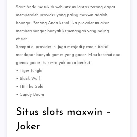
Saat Anda masuk di web-site ini lantas terang dapat
memperoleh provider yang paling maxwin adalah
boongo. Penting Anda kenal jika provider ini akan
memberi sangat banyak kemenangan yang paling
efisien.
Sampai di provider ini juga menjadi pemain bakal
mendapat banyak games yang gacor. Mau ketahui apa
games gacor itu serta yok baca berikut:
• Tiger Jungle
• Black Wolf
• Hit the Gold
• Candy Boom
Situs slots maxwin –
Joker