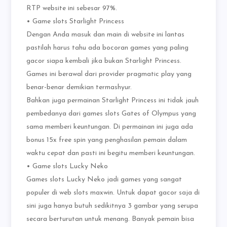
RTP website ini sebesar 97%.
• Game slots Starlight Princess
Dengan Anda masuk dan main di website ini lantas
pastilah harus tahu ada bocoran games yang paling
gacor siapa kembali jika bukan Starlight Princess.
Games ini berawal dari provider pragmatic play yang
benar-benar demikian termashyur.
Bahkan juga permainan Starlight Princess ini tidak jauh
pembedanya dari games slots Gates of Olympus yang
sama memberi keuntungan. Di permainan ini juga ada
bonus 15x free spin yang penghasilan pemain dalam
waktu cepat dan pasti ini begitu memberi keuntungan.
• Game slots Lucky Neko
Games slots Lucky Neko jadi games yang sangat
populer di web slots maxwin. Untuk dapat gacor saja di
sini juga hanya butuh sedikitnya 3 gambar yang serupa
secara berturutan untuk menang. Banyak pemain bisa