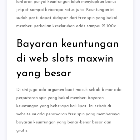
lantaran punyai keuntungan ialah menyiapkan bonus
jekpot sampai beberapa ratus juta. Keuntungan ini
sudah pasti dapat didapat dari free spin yang bakal
memberi perkalian keseluruhan odds sampai 21.100x.
Bayaran keuntungan
di web slots maxwin
yang besar
Di sini juga ada argumen buat masuk sebab benar ada
perputaran spin yang bakal memberi bayaran
keuntungan yang beberapa kali lipat. Ini sebab di
website ini ada penawaran free spin yang memberinya
bayaran keuntungan yang benar-benar besar dan
gratis.