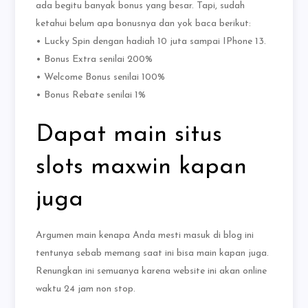
ada begitu banyak bonus yang besar. Tapi, sudah
ketahui belum apa bonusnya dan yok baca berikut:
• Lucky Spin dengan hadiah 10 juta sampai IPhone 13.
• Bonus Extra senilai 200%
• Welcome Bonus senilai 100%
• Bonus Rebate senilai 1%
Dapat main situs
slots maxwin kapan
juga
Argumen main kenapa Anda mesti masuk di blog ini
tentunya sebab memang saat ini bisa main kapan juga.
Renungkan ini semuanya karena website ini akan online
waktu 24 jam non stop.