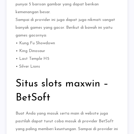
punyai 5 barisan gambar yang dapat berikan
kemenangan besar.
Sampai di provider ini juga dapat juga nikmati sangat
banyak games yang gacor. Berikut di bawah ini yaitu
games gacornya:
• Kung Fu Showdown
• King Dinosaur
• Last Temple H5
• Silver Lions
Situs slots maxwin –
BetSoft
Buat Anda yang masuk serta main di website juga
pastilah dapat turut coba masuk di provider BetSoft
yang paling memberi keuntungan. Sampai di provider ini