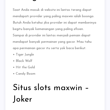
Saat Anda masuk di website ini lantas terang dapat
mendapati provider yang paling maxwin ialah boongo.
Butuh Anda ketahui jika provider ini dapat memberinya
begitu banyak kemenangan yang paling efisien.
Sampai di provider ini lantas menjadi pemain dapat
mendapat banyak permainan yang gacor. Mau tahu
apa permainan gacor itu serta yok baca berikut:
• Tiger Jungle
• Black Wolf
• Hit the Gold
• Candy Boom
Situs slots maxwin –
Joker