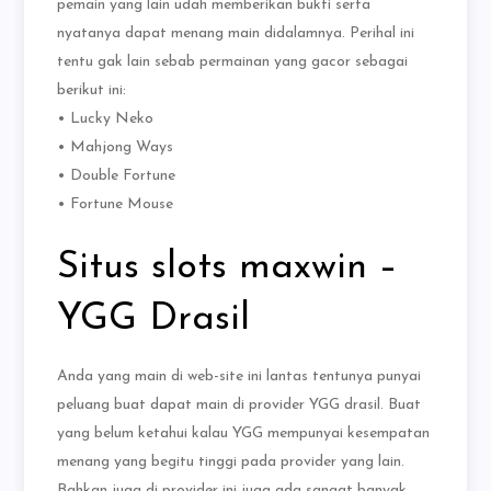
pemain yang lain udah memberikan bukti serta
nyatanya dapat menang main didalamnya. Perihal ini
tentu gak lain sebab permainan yang gacor sebagai
berikut ini:
• Lucky Neko
• Mahjong Ways
• Double Fortune
• Fortune Mouse
Situs slots maxwin –
YGG Drasil
Anda yang main di web-site ini lantas tentunya punyai
peluang buat dapat main di provider YGG drasil. Buat
yang belum ketahui kalau YGG mempunyai kesempatan
menang yang begitu tinggi pada provider yang lain.
Bahkan juga di provider ini juga ada sangat banyak