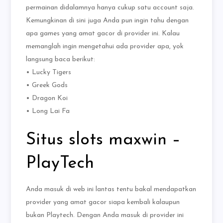
permainan didalamnya hanya cukup satu account saja.
Kemungkinan di sini juga Anda pun ingin tahu dengan
apa games yang amat gacor di provider ini. Kalau
memanglah ingin mengetahui ada provider apa, yok
langsung baca berikut:
• Lucky Tigers
• Greek Gods
• Dragon Koi
• Long Lai Fa
Situs slots maxwin –
PlayTech
Anda masuk di web ini lantas tentu bakal mendapatkan
provider yang amat gacor siapa kembali kalaupun
bukan Playtech. Dengan Anda masuk di provider ini