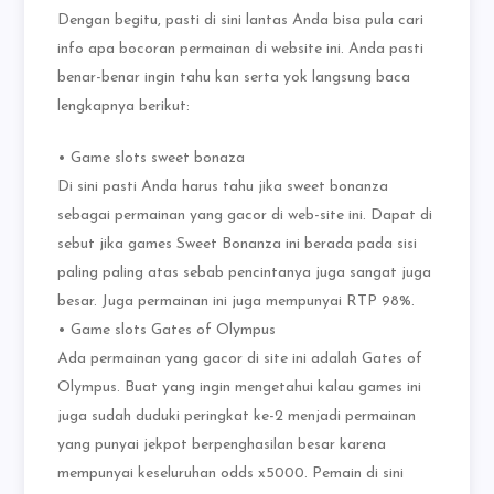
Dengan begitu, pasti di sini lantas Anda bisa pula cari
info apa bocoran permainan di website ini. Anda pasti
benar-benar ingin tahu kan serta yok langsung baca
lengkapnya berikut:
• Game slots sweet bonaza
Di sini pasti Anda harus tahu jika sweet bonanza
sebagai permainan yang gacor di web-site ini. Dapat di
sebut jika games Sweet Bonanza ini berada pada sisi
paling paling atas sebab pencintanya juga sangat juga
besar. Juga permainan ini juga mempunyai RTP 98%.
• Game slots Gates of Olympus
Ada permainan yang gacor di site ini adalah Gates of
Olympus. Buat yang ingin mengetahui kalau games ini
juga sudah duduki peringkat ke-2 menjadi permainan
yang punyai jekpot berpenghasilan besar karena
mempunyai keseluruhan odds x5000. Pemain di sini