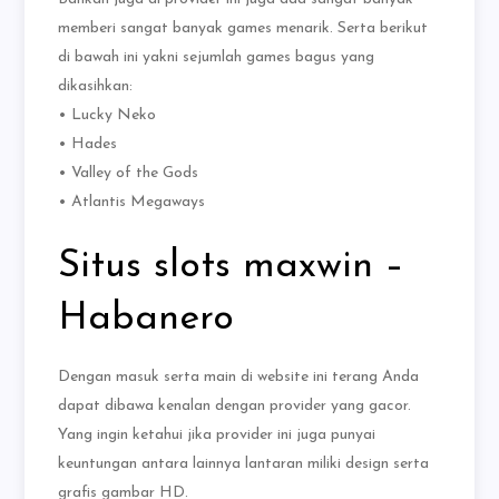
memberi sangat banyak games menarik. Serta berikut
di bawah ini yakni sejumlah games bagus yang
dikasihkan:
• Lucky Neko
• Hades
• Valley of the Gods
• Atlantis Megaways
Situs slots maxwin –
Habanero
Dengan masuk serta main di website ini terang Anda
dapat dibawa kenalan dengan provider yang gacor.
Yang ingin ketahui jika provider ini juga punyai
keuntungan antara lainnya lantaran miliki design serta
grafis gambar HD.