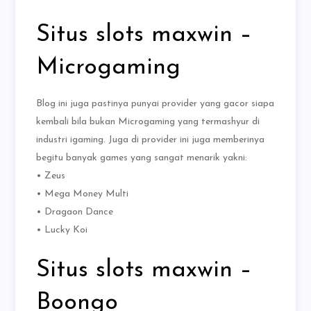
Situs slots maxwin –
Microgaming
Blog ini juga pastinya punyai provider yang gacor siapa
kembali bila bukan Microgaming yang termashyur di
industri igaming. Juga di provider ini juga memberinya
begitu banyak games yang sangat menarik yakni:
• Zeus
• Mega Money Multi
• Dragaon Dance
• Lucky Koi
Situs slots maxwin –
Boongo