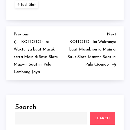
Judi Slot
Previous
Next
Post
Previous
Next
Post
Post
KOITOTO : Ini
KOITOTO : Ini Waktunya
navigation
Waktunya buat Masuk
buat Masuk serta Main di
serta Main di Situs Slots
Situs Slots Maxwin Saat ini
Maxwin Saat ini Pula
Pula Cicendo
Lembang Jaya
Search
SEARCH