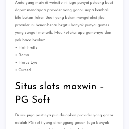
Anda yang main di website ini juga punyai peluang buat
dapat mendapati provider yang gacor siapa kembali
bila bukan Joker. Buat yang belum mengetahui jika
provider ini benar-benar begitu banyak punyai games
yang sangat menarik. Mau ketahui apa game-nya dan
yok baca berikut:
• Hot Fruits
• Roma
• Horus Eye
• Cursed
Situs slots maxwin –
PG Soft
Di sini juga pastinya pun disiapkan provider yang gacor
adalah PG soft yang ditanggung gacor. Juga banyak