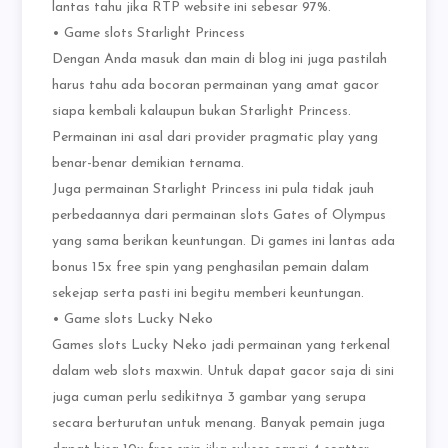
lantas tahu jika RTP website ini sebesar 97%.
• Game slots Starlight Princess
Dengan Anda masuk dan main di blog ini juga pastilah
harus tahu ada bocoran permainan yang amat gacor
siapa kembali kalaupun bukan Starlight Princess.
Permainan ini asal dari provider pragmatic play yang
benar-benar demikian ternama.
Juga permainan Starlight Princess ini pula tidak jauh
perbedaannya dari permainan slots Gates of Olympus
yang sama berikan keuntungan. Di games ini lantas ada
bonus 15x free spin yang penghasilan pemain dalam
sekejap serta pasti ini begitu memberi keuntungan.
• Game slots Lucky Neko
Games slots Lucky Neko jadi permainan yang terkenal
dalam web slots maxwin. Untuk dapat gacor saja di sini
juga cuman perlu sedikitnya 3 gambar yang serupa
secara berturutan untuk menang. Banyak pemain juga