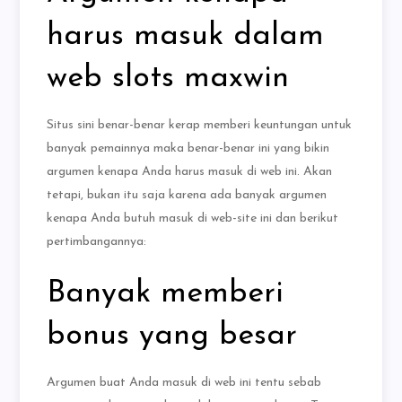
harus masuk dalam
web slots maxwin
Situs sini benar-benar kerap memberi keuntungan untuk
banyak pemainnya maka benar-benar ini yang bikin
argumen kenapa Anda harus masuk di web ini. Akan
tetapi, bukan itu saja karena ada banyak argumen
kenapa Anda butuh masuk di web-site ini dan berikut
pertimbangannya:
Banyak memberi
bonus yang besar
Argumen buat Anda masuk di web ini tentu sebab