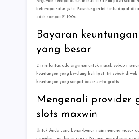
Argumen kenapa butuh masuk di site ini pasti sebab
beberapa ratus juta. Keuntungan ini tentu dapat dicap
odds sampai 21.100x.
Bayaran keuntungan 
yang besar
Di sini lantas ada argumen untuk masuk sebab mema
keuntungan yang berulang-kali lipat. Ini sebab di we
keuntungan yang sangat besar serta gratis.
Mengenali provider 
slots maxwin
Untuk Anda yang benar-benar ingin menang masuk dan 
provider yang benar gacor. Namun benar-benar masi