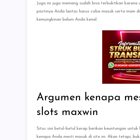
Juga ini juga memang sudah bisa terbuktikan karena
pastinya Anda lantas harus coba masuk serta main di
kemungkinan belum Anda kenal.
Argumen kenapa mes
slots maxwin
Situs sini betul-betul kerap berikan keuntungan unt
kenapa Anda mesti masuk di site ini. Akan tetapi, b