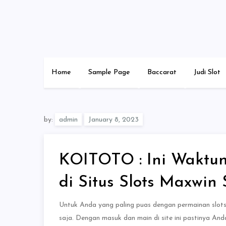
Skip
to
content
Home
Sample Page
Baccarat
Judi Slot
by:
admin
KOITOTO : Ini Waktu
di Situs Slots Maxwin 
Untuk Anda yang paling puas dengan permainan slots
saja. Dengan masuk dan main di site ini pastinya An