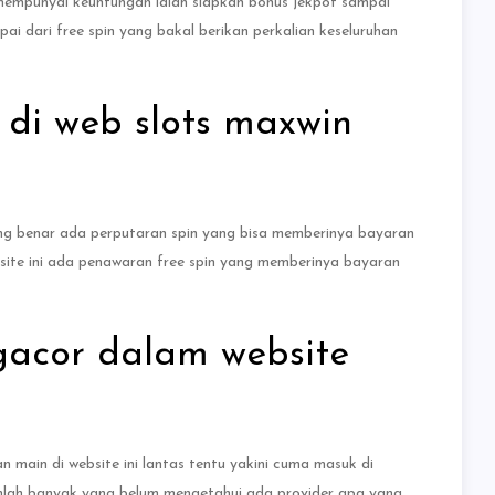
 mempunyai keuntungan ialah siapkan bonus jekpot sampai
ai dari free spin yang bakal berikan perkalian keseluruhan
di web slots maxwin
ng benar ada perputaran spin yang bisa memberinya bayaran
b-site ini ada penawaran free spin yang memberinya bayaran
gacor dalam website
main di website ini lantas tentu yakini cuma masuk di
hlah banyak yang belum mengetahui ada provider apa yang