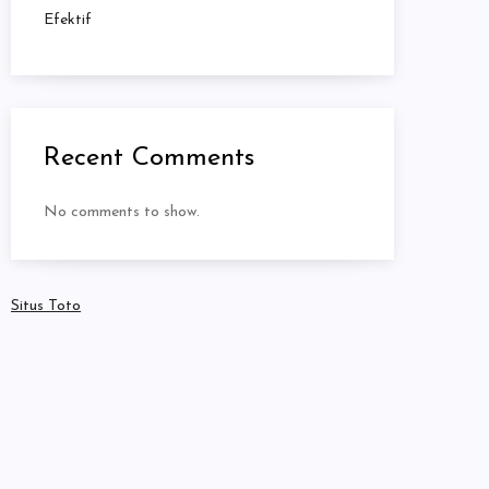
Efektif
Recent Comments
No comments to show.
Situs Toto