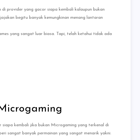
n di provider yang gacor siapa kembali kalaupun bukan
jajakan begitu banyak kemungkinan menang lantaran
mes yang sangat luar biasa. Tapi, telah ketahui tidak ada
– Microgaming
r siapa kembali jika bukan Microgaming yang terkenal di
mberi sangat banyak permainan yang sangat menarik yakni: