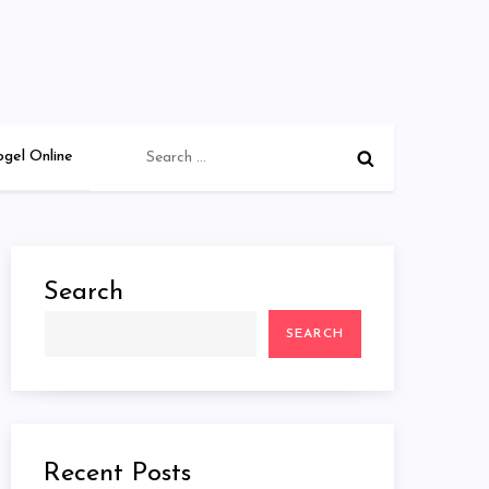
Search
ogel Online
for:
Search
SEARCH
Recent Posts