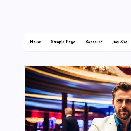
Skip
to
content
Home
Sample Page
Baccarat
Judi Slot