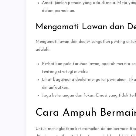
Amati jumlah pemain yang ada di meja. Meja yang
dalam permainan.
Mengamati Lawan dan De
Mengamati lawan dan dealer sangatlah penting untuk
adalah:
Perhatikan pola taruhan lawan, apakah mereka se
tentang strategi mereka.
Lihat bagaimana dealer mengatur permainan. Jika 
dimanfaatkan.
Jaga ketenangan dan fokus. Emosi yang tidak ter
Cara Ampuh Bermain
Untuk meningkatkan keterampilan dalam bermain Ba