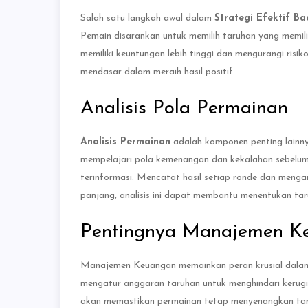
Salah satu langkah awal dalam
Strategi Efektif Ba
Pemain disarankan untuk memilih taruhan yang memiliki
memiliki keuntungan lebih tinggi dan mengurangi risik
mendasar dalam meraih hasil positif.
Analisis Pola Permainan
Analisis Permainan
adalah komponen penting lain
mempelajari pola kemenangan dan kekalahan sebelum
terinformasi. Mencatat hasil setiap ronde dan men
panjang, analisis ini dapat membantu menentukan ta
Pentingnya Manajemen K
Manajemen Keuangan memainkan peran krusial dal
mengatur anggaran taruhan untuk menghindari kerug
akan memastikan permainan tetap menyenangkan tanpa