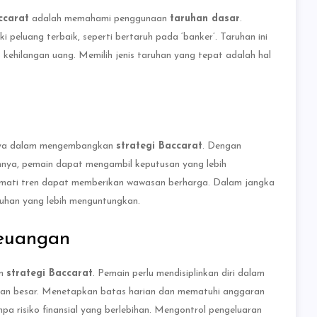
ccarat
adalah memahami penggunaan
taruhan dasar
.
 peluang terbaik, seperti bertaruh pada ‘banker’. Taruhan ini
o kehilangan uang. Memilih jenis taruhan yang tepat adalah hal
nya dalam mengembangkan
strategi Baccarat
. Dengan
nya, pemain dapat mengambil keputusan yang lebih
gamati tren dapat memberikan wawasan berharga. Dalam jangka
ruhan yang lebih menguntungkan.
euangan
am
strategi Baccarat
. Pemain perlu mendisiplinkan diri dalam
ian besar. Menetapkan batas harian dan mematuhi anggaran
 risiko finansial yang berlebihan. Mengontrol pengeluaran