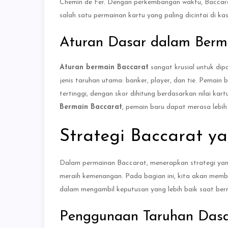
Chemin de Fer. Dengan perkembangan waktu, Baccara
salah satu permainan kartu yang paling dicintai di ka
Aturan Dasar dalam Berm
Aturan bermain Baccarat
sangat krusial untuk dip
jenis taruhan utama: banker, player, dan tie. Pema
tertinggi, dengan skor dihitung berdasarkan nilai k
Bermain Baccarat
, pemain baru dapat merasa lebih 
Strategi Baccarat ya
Dalam permainan Baccarat, menerapkan strategi yan
meraih kemenangan. Pada bagian ini, kita akan mem
dalam mengambil keputusan yang lebih baik saat ber
Penggunaan Taruhan Dasa