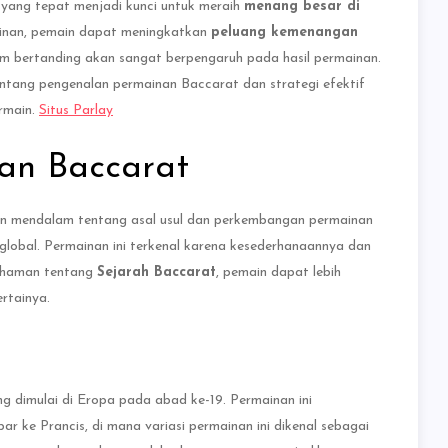
yang tepat menjadi kunci untuk meraih
menang besar di
inan, pemain dapat meningkatkan
peluang kemenangan
m bertanding akan sangat berpengaruh pada hasil permainan.
tentang pengenalan permainan Baccarat dan strategi efektif
rmain.
Situs Parlay
an Baccarat
n mendalam tentang asal usul dan perkembangan permainan
 global. Permainan ini terkenal karena kesederhanaannya dan
mahaman tentang
Sejarah Baccarat
, pemain dapat lebih
rtainya.
 dimulai di Eropa pada abad ke-19. Permainan ini
ar ke Prancis, di mana variasi permainan ini dikenal sebagai