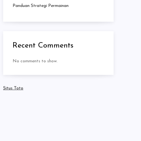
Panduan Strategi Permainan
Recent Comments
No comments to show.
Situs Toto