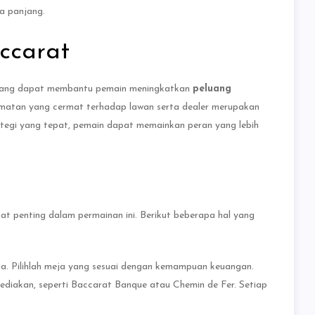
a panjang.
ccarat
 yang dapat membantu pemain meningkatkan
peluang
amatan yang cermat terhadap lawan serta dealer merupakan
ategi yang tepat, pemain dapat memainkan peran yang lebih
 penting dalam permainan ini. Berikut beberapa hal yang
ja. Pilihlah meja yang sesuai dengan kemampuan keuangan.
ediakan, seperti Baccarat Banque atau Chemin de Fer. Setiap