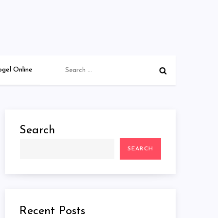
Search
ogel Online
for:
Search
SEARCH
Recent Posts