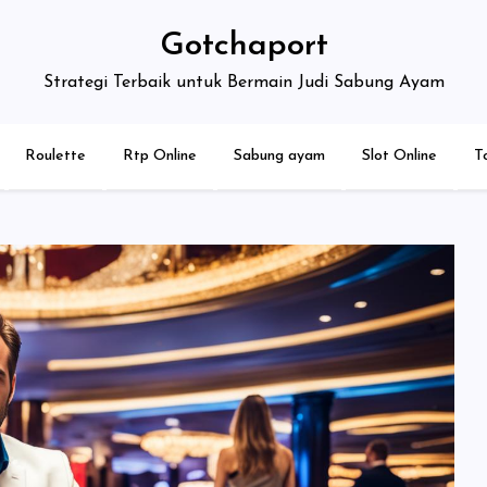
Gotchaport
Strategi Terbaik untuk Bermain Judi Sabung Ayam
Roulette
Rtp Online
Sabung ayam
Slot Online
T