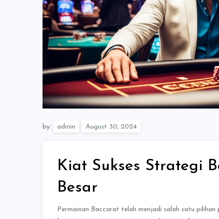
by:
admin
Kiat Sukses Strategi
Besar
Permainan Baccarat telah menjadi salah satu pilihan