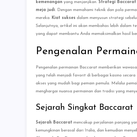
kemenangan
yang menjanjikan.
Strategi Baccarat
meja judi
. Dengan memahami teknik dan pola perma
mereka.
Kiat sukses
dalam menyusun strategi sebelu
Selanjutnya, artikel ini akan membahas lebih dalam 
yang dapat membantu Anda memaksimalkan hasil be
Pengenalan Permain
Pengenalan permainan Baccarat memberikan wawasa
yang telah menjadi favorit di berbagai kasino secara
akses yang mudah bagi pemain pemula. Melalui pe
menghargai nuansa permainan dan tradisi yang menye
Sejarah Singkat Baccarat
Sejarah Baccarat
mencakup perjalanan panjang yang
kemungkinan berasal dari Italia, dan kemudian menyeb