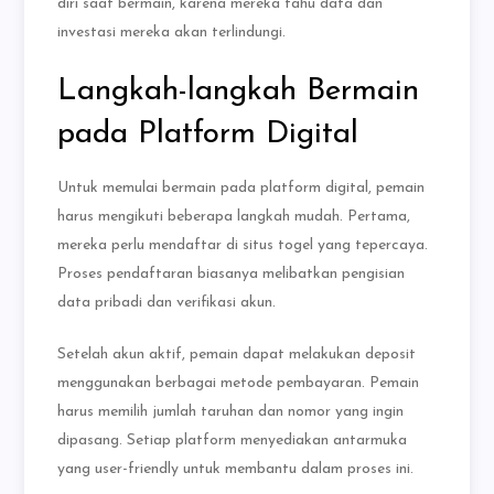
diri saat bermain, karena mereka tahu data dan
investasi mereka akan terlindungi.
Langkah-langkah Bermain
pada Platform Digital
Untuk memulai bermain pada platform digital, pemain
harus mengikuti beberapa langkah mudah. Pertama,
mereka perlu mendaftar di situs togel yang tepercaya.
Proses pendaftaran biasanya melibatkan pengisian
data pribadi dan verifikasi akun.
Setelah akun aktif, pemain dapat melakukan deposit
menggunakan berbagai metode pembayaran. Pemain
harus memilih jumlah taruhan dan nomor yang ingin
dipasang. Setiap platform menyediakan antarmuka
yang user-friendly untuk membantu dalam proses ini.