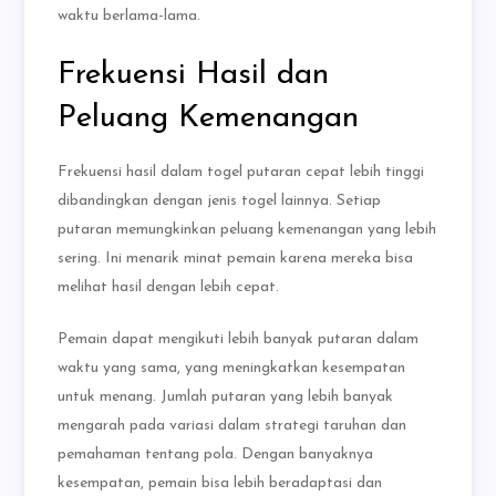
waktu berlama-lama.
Frekuensi Hasil dan
Peluang Kemenangan
Frekuensi hasil dalam togel putaran cepat lebih tinggi
dibandingkan dengan jenis togel lainnya. Setiap
putaran memungkinkan peluang kemenangan yang lebih
sering. Ini menarik minat pemain karena mereka bisa
melihat hasil dengan lebih cepat.
Pemain dapat mengikuti lebih banyak putaran dalam
waktu yang sama, yang meningkatkan kesempatan
untuk menang. Jumlah putaran yang lebih banyak
mengarah pada variasi dalam strategi taruhan dan
pemahaman tentang pola. Dengan banyaknya
kesempatan, pemain bisa lebih beradaptasi dan