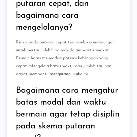
putaran cepat, dan
bagaimana cara
mengelolanya?
Risiko pada putaran cepat termasuk kecenderungan
untuk bertaruh lebih banyak dalam waktu singkat.
Pemain harus menyadari potensi kehilangan yang
cepat. Mengelola batas waktu dan jumlah taruhan
dapat membantu mengurangi risiko ini.
Bagaimana cara mengatur
batas modal dan waktu
bermain agar tetap disiplin
pada skema putaran