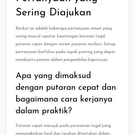
Sering Diajukan
Berikut ini adalah beberapa pertanyaan umum yang
sering muncul seputar keuntungan bermain togel
putaran cepat dengan sistem pasaran modern. Setiap
pertanyaan berfokus pada aspek penting yang dapat
membantu pemain dalam pengambilan keputusan.
Apa yang dimaksud
dengan putaran cepat dan
bagaimana cara kerjanya
dalam praktik?
Putaran cepat merujuk pada permainan togel yang
memungkinkan hasil dan taruhan ditentukan dalam