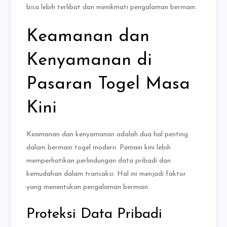
bisa lebih terlibat dan menikmati pengalaman bermain.
Keamanan dan
Kenyamanan di
Pasaran Togel Masa
Kini
Keamanan dan kenyamanan adalah dua hal penting
dalam bermain togel modern. Pemain kini lebih
memperhatikan perlindungan data pribadi dan
kemudahan dalam transaksi. Hal ini menjadi faktor
yang menentukan pengalaman bermain.
Proteksi Data Pribadi