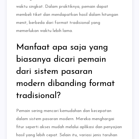
waktu singkat. Dalam praktiknya, pemain dapat
membeli tiket dan mendapatkan hasil dalam hitungan
menit, berbeda dari format tradisional yang
memerlukan waktu lebih lama.
Manfaat apa saja yang
biasanya dicari pemain
dari sistem pasaran
modern dibanding format
tradisional?
Pemain sering mencari kemudahan dan kecepatan
dalam sistem pasaran modern. Mereka menghargai
fitur seperti akses mudah melalui aplikasi dan penyajian
hasil yang lebih cepat. Selain itu, variasi jenis taruhan