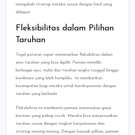
mengubah strategi mereka sesuai dengan hasil yang
didapat.
Fleksibilitas dalam Pilihan
Taruhan
Togel putaran cepat menawarkan fleksibilitas dalam
jenis taruhan yang bisa dipilih. Pemain memiliki
berbagai opsi, mulai dari taruhan angka tunggal hingga
kombinasi yang lebih kompleks. Ini memberikan
kesempatan bagi mereka untuk bereksperimen dengan
taruhan yang berbeda.
Fleksibilitas ini membantu pemain menemukan gaya
bermain yang paling cocok. Mereka bisa menyesuaikan
taruhan sesuai dengan tingkat kenyamanan dan
strategi masing-masing. Dengan banyak pilihan, pemain