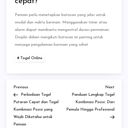
cepat?
Pemain perlu menetapkan batasan yang jelas untuk
modal dan waktu bermain. Menggunakan timer atau
alarm dapat membantu mengontrol durasi permainan.
Disiplin dalam mengikuti batasan ini penting untuk
menjaga pengalaman bermain yang sehat.
Togel Online
Previous
Next
Post
Previous
Next
Post
Post
Perbedaan Togel
Panduan Lengkap Togel
navigation
Putaran Cepat dan Togel
Kombinasi Posisi: Dari
Kombinasi Posisi yang
Pemula Hingga Profesional
Wajib Diketahui untuk
Pemain