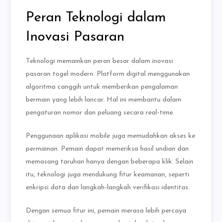
Peran Teknologi dalam
Inovasi Pasaran
Teknologi memainkan peran besar dalam inovasi
pasaran togel modern. Platform digital menggunakan
algoritma canggih untuk memberikan pengalaman
bermain yang lebih lancar. Hal ini membantu dalam
pengaturan nomor dan peluang secara real-time.
Penggunaan aplikasi mobile juga memudahkan akses ke
permainan. Pemain dapat memeriksa hasil undian dan
memasang taruhan hanya dengan beberapa klik. Selain
itu, teknologi juga mendukung fitur keamanan, seperti
enkripsi data dan langkah-langkah verifikasi identitas.
Dengan semua fitur ini, pemain merasa lebih percaya