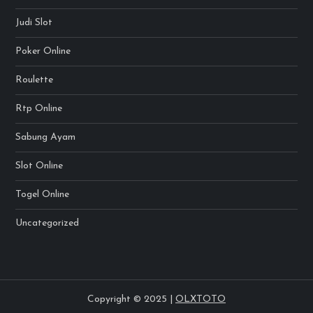
Judi Slot
Poker Online
Roulette
Rtp Online
Sabung Ayam
Slot Online
Togel Online
Uncategorized
Copyright © 2025 |
OLXTOTO