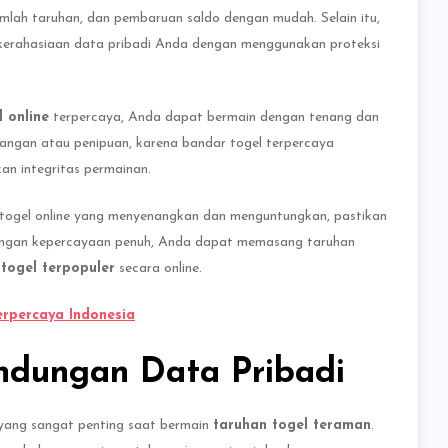
umlah taruhan, dan pembaruan saldo dengan mudah. Selain itu,
 kerahasiaan data pribadi Anda dengan menggunakan proteksi
 online
terpercaya, Anda dapat bermain dengan tenang dan
urangan atau penipuan, karena bandar togel terpercaya
n integritas permainan.
 togel online yang menyenangkan dan menguntungkan, pastikan
engan kepercayaan penuh, Anda dapat memasang taruhan
togel terpopuler
secara online.
erpercaya Indonesia
ndungan Data Pribadi
 yang sangat penting saat bermain
taruhan togel teraman
.