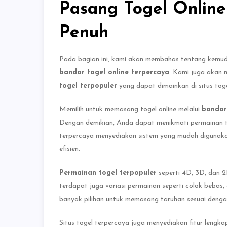
Pasang Togel Onlin
Penuh
Pada bagian ini, kami akan membahas tentang kemu
bandar togel online terpercaya
. Kami juga akan 
togel terpopuler
yang dapat dimainkan di situs tog
Memilih untuk memasang togel online melalui
bandar
Dengan demikian, Anda dapat menikmati permainan 
terpercaya menyediakan sistem yang mudah digunak
efisien.
Permainan togel terpopuler
seperti 4D, 3D, dan 2D
terdapat juga variasi permainan seperti colok bebas, 
banyak pilihan untuk memasang taruhan sesuai dengan 
Situs togel terpercaya juga menyediakan fitur lengk