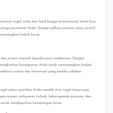
asaran togel, mulai dari lokal hingga internasional. Anda bisa
rategi permainan Anda. Dengan pilihan pasaran yang variatif,
memenangkan hadiah besar.
us dan promo menarik kepada para membernya. Dengan
eningkatkan kesempatan Anda untuk memenangkan hadiah
 membaca syarat dan ketentuan yang berlaku sebelum
ogel online, pastikan Anda memilih situs togel terpercaya
percayaan, pelayanan terbaik, keberagaman pasaran, dan
a untuk mendapatkan kemenangan besar.