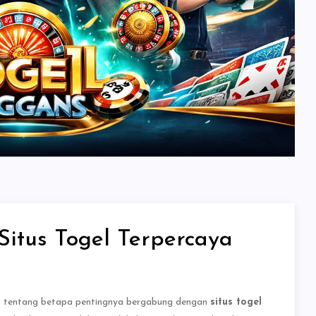
itus Togel Terpercaya
as tentang betapa pentingnya bergabung dengan
situs togel