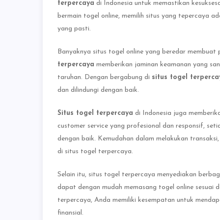
terpercaya
di Indonesia untuk memastikan kesukse
bermain togel online, memilih situs yang tepercaya a
yang pasti.
Banyaknya situs togel online yang beredar membuat 
terpercaya
memberikan jaminan keamanan yang sang
taruhan. Dengan bergabung di
situs togel terperc
dan dilindungi dengan baik.
Situs togel terpercaya
di Indonesia juga memberik
customer service yang profesional dan responsif, se
dengan baik. Kemudahan dalam melakukan transaksi, 
di situs togel terpercaya.
Selain itu, situs togel terpercaya menyediakan berbag
dapat dengan mudah memasang togel online sesuai d
terpercaya, Anda memiliki kesempatan untuk menda
finansial.