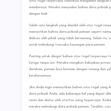
Situs togel terpercaya Indonesia mengambil langkah
membernya. Mereka menyadari bahwa data pribadi pa
dengan baik.
Salah satu langkah yang diambil oleh situs togel terp
memastikan bahwa data pribadi pemain seperti nama
diakses oleh pihak yang tidak berwenang. Selain itu, 
untuk melindungi transaksi keuangan para pemain.
Penting untuk diingat bahwa situs togel terpercaya
ketiga tanpa izin. Mereka mengikuti kebijakan priva
demikian, pemain bisa bermain dengan tenang dan ya
kerahasiannya.
Jika Anda ingin memastikan bahwa situs togel yang
data pribadi Anda, ada beberapa hal yang dapat dilak
resmi dan diatur oleh otoritas yang terpercaya. Kedu
mereka melindungi data pribadi pemain. Terakhir, cari