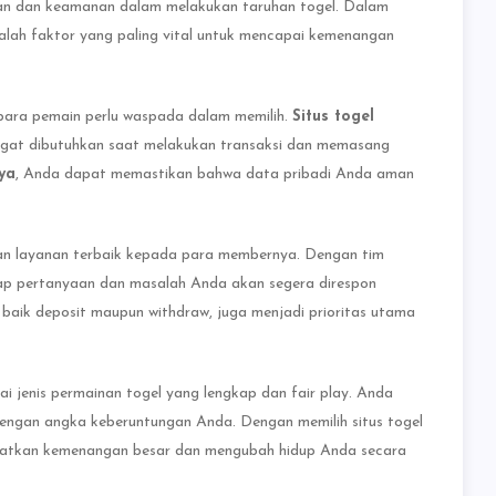
san dan keamanan dalam melakukan taruhan togel. Dalam
dalah faktor yang paling vital untuk mencapai kemenangan
para pemain perlu waspada dalam memilih.
Situs togel
at dibutuhkan saat melakukan transaksi dan memasang
aya
, Anda dapat memastikan bahwa data pribadi Anda aman
an layanan terbaik kepada para membernya. Dengan tim
tiap pertanyaan dan masalah Anda akan segera direspon
baik deposit maupun withdraw, juga menjadi prioritas utama
ai jenis permainan togel yang lengkap dan fair play. Anda
engan angka keberuntungan Anda. Dengan memilih situs togel
patkan kemenangan besar dan mengubah hidup Anda secara