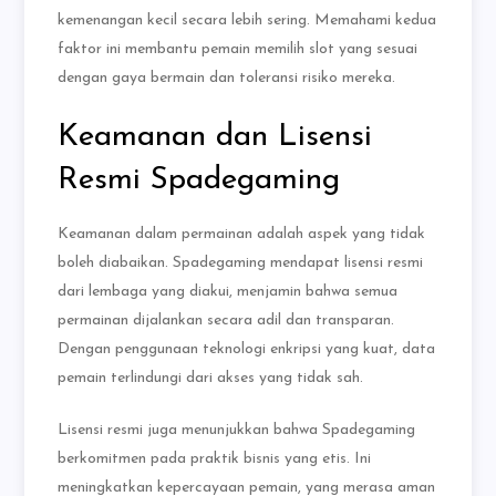
kemenangan kecil secara lebih sering. Memahami kedua
faktor ini membantu pemain memilih slot yang sesuai
dengan gaya bermain dan toleransi risiko mereka.
Keamanan dan Lisensi
Resmi Spadegaming
Keamanan dalam permainan adalah aspek yang tidak
boleh diabaikan. Spadegaming mendapat lisensi resmi
dari lembaga yang diakui, menjamin bahwa semua
permainan dijalankan secara adil dan transparan.
Dengan penggunaan teknologi enkripsi yang kuat, data
pemain terlindungi dari akses yang tidak sah.
Lisensi resmi juga menunjukkan bahwa Spadegaming
berkomitmen pada praktik bisnis yang etis. Ini
meningkatkan kepercayaan pemain, yang merasa aman