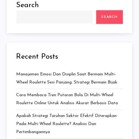
Search
SEARCH
Recent Posts
Manajemen Emosi Dan Disiplin Saat Bermain Multi-
Wheel Roulette Sesi Panjang: Strategi Bermain Bijak
Cara Membaca Tren Putaran Bola Di Multi-Wheel
Roulette Online Untuk Analisis Akurat Berbasis Data
Apakah Strategi Taruhan Sektor Efektif Diterapkan
Pada Multi-Wheel Roulette? Analisis Dan
Pertimbangannya