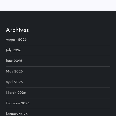
Archives
August 2026
July 2026
June 2026
May 2026
April 2026
March 2026
February 2026
January 2026