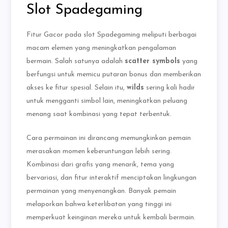
Slot Spadegaming
Fitur Gacor pada slot Spadegaming meliputi berbagai
macam elemen yang meningkatkan pengalaman
bermain. Salah satunya adalah
scatter symbols
yang
berfungsi untuk memicu putaran bonus dan memberikan
akses ke fitur spesial. Selain itu,
wilds
sering kali hadir
untuk mengganti simbol lain, meningkatkan peluang
menang saat kombinasi yang tepat terbentuk.
Cara permainan ini dirancang memungkinkan pemain
merasakan momen keberuntungan lebih sering.
Kombinasi dari grafis yang menarik, tema yang
bervariasi, dan fitur interaktif menciptakan lingkungan
permainan yang menyenangkan. Banyak pemain
melaporkan bahwa keterlibatan yang tinggi ini
memperkuat keinginan mereka untuk kembali bermain.