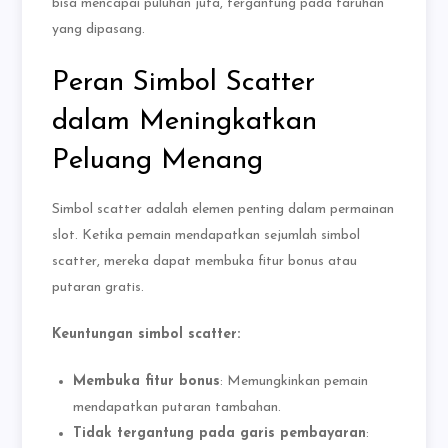
bisa mencapai puluhan juta, tergantung pada taruhan
yang dipasang.
Peran Simbol Scatter
dalam Meningkatkan
Peluang Menang
Simbol scatter adalah elemen penting dalam permainan
slot. Ketika pemain mendapatkan sejumlah simbol
scatter, mereka dapat membuka fitur bonus atau
putaran gratis.
Keuntungan simbol scatter:
Membuka fitur bonus
: Memungkinkan pemain
mendapatkan putaran tambahan.
Tidak tergantung pada garis pembayaran
: