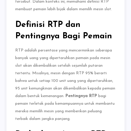
tersebut. Dalam konteks ini, memahami definisi RTP
membuat pemain lebih bijak dalam memilih mesin slot.
Definisi RTP dan
Pentingnya Bagi Pemain
RTP adalah persentase yang mencerminkan seberapa
banyak uang yang dipertaruhkan pemain pada mesin
slot akan dikembalikan setelah sejumlah putaran
tertentu. Misalnya, mesin dengan RTP 95% berarti
bahwa untuk setiap 100 unit uang yang dipertaruhkan,
95 unit kemungkinan akan dikembalikan kepada pemain
dalam bentuk kemenangan.
Pentingnya RTP
bagi
pemain terletak pada kemampuannya untuk membantu
mereka memilih mesin yang memberikan peluang
terbaik dalam jangka panjang.