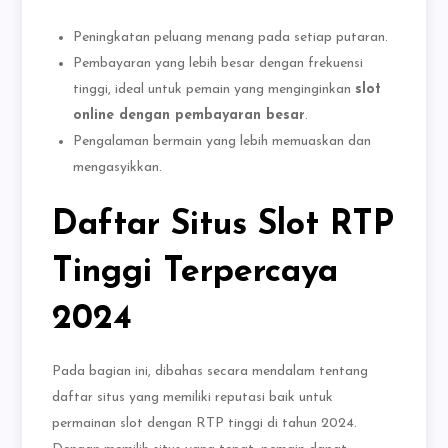
Peningkatan peluang menang pada setiap putaran.
Pembayaran yang lebih besar dengan frekuensi
tinggi, ideal untuk pemain yang menginginkan
slot
online dengan pembayaran besar
.
Pengalaman bermain yang lebih memuaskan dan
mengasyikkan.
Daftar Situs Slot RTP
Tinggi Terpercaya
2024
Pada bagian ini, dibahas secara mendalam tentang
daftar situs yang memiliki reputasi baik untuk
permainan slot dengan RTP tinggi di tahun 2024.