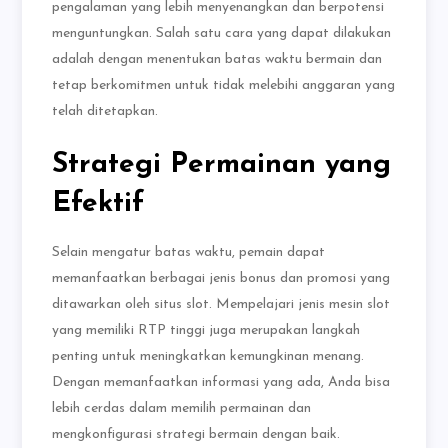
pengalaman yang lebih menyenangkan dan berpotensi
menguntungkan. Salah satu cara yang dapat dilakukan
adalah dengan menentukan batas waktu bermain dan
tetap berkomitmen untuk tidak melebihi anggaran yang
telah ditetapkan.
Strategi Permainan yang
Efektif
Selain mengatur batas waktu, pemain dapat
memanfaatkan berbagai jenis bonus dan promosi yang
ditawarkan oleh situs slot. Mempelajari jenis mesin slot
yang memiliki RTP tinggi juga merupakan langkah
penting untuk meningkatkan kemungkinan menang.
Dengan memanfaatkan informasi yang ada, Anda bisa
lebih cerdas dalam memilih permainan dan
mengkonfigurasi strategi bermain dengan baik.