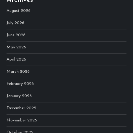
Archives
August 2026
July 2026
June 2026
May 2026
April 2026
March 2026
February 2026
January 2026
December 2025
November 2025
October 2025