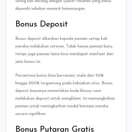
sering kali datang dengan syarat taruhan yang harus
dipenuhi sebelum menarik kemenangan.
Bonus Deposit
Bonus deposit diberikan kepada pemain setiap kali
mereka melakukan setoran. Tidak hanya pemain baru,
tetapi juga pemain lama bisa mendapat manfaat dari
jenis bonus ini.
Persentase bonus bisa bervariasi, mulai dari 50%
hingga 200% tergantung pada kebijakan situs. Bonus
deposit biasanya memerlukan kode khusus saat
melakukan deposit untuk mengklaim. Ini memungkinkan
pemain untuk meningkatkan modal bermain mereka
secara signifikan.
Bonus Putaran Gratis