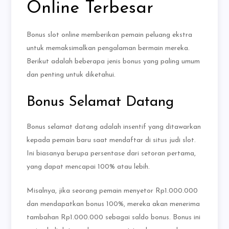
Online Terbesar
Bonus slot online memberikan pemain peluang ekstra
untuk memaksimalkan pengalaman bermain mereka.
Berikut adalah beberapa jenis bonus yang paling umum
dan penting untuk diketahui.
Bonus Selamat Datang
Bonus selamat datang adalah insentif yang ditawarkan
kepada pemain baru saat mendaftar di situs judi slot.
Ini biasanya berupa persentase dari setoran pertama,
yang dapat mencapai 100% atau lebih.
Misalnya, jika seorang pemain menyetor Rp1.000.000
dan mendapatkan bonus 100%, mereka akan menerima
tambahan Rp1.000.000 sebagai saldo bonus. Bonus ini