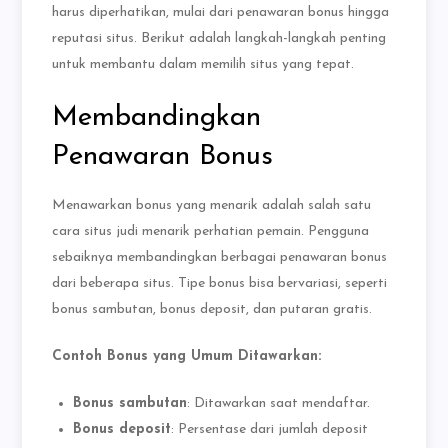
harus diperhatikan, mulai dari penawaran bonus hingga
reputasi situs. Berikut adalah langkah-langkah penting
untuk membantu dalam memilih situs yang tepat.
Membandingkan
Penawaran Bonus
Menawarkan bonus yang menarik adalah salah satu
cara situs judi menarik perhatian pemain. Pengguna
sebaiknya membandingkan berbagai penawaran bonus
dari beberapa situs. Tipe bonus bisa bervariasi, seperti
bonus sambutan, bonus deposit, dan putaran gratis.
Contoh Bonus yang Umum Ditawarkan:
Bonus sambutan
: Ditawarkan saat mendaftar.
Bonus deposit
: Persentase dari jumlah deposit