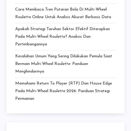
Cara Membaca Tren Putaran Bola Di Multi-Wheel
Roulette Online Untuk Analisis Akurat Berbasis Data
Apakah Strategi Taruhan Sektor Efektif Diterapkan
Pada Multi-Wheel Roulette? Analisis Dan
Pertimbangannya
Kesalahan Umum Yang Sering Dilakukan Pemula Saat
Bermain Multi-Wheel Roulette: Panduan
Menghindarinya
Memahami Return To Player (RTP) Dan House Edge
Pada Multi-Wheel Roulette 2026: Panduan Strategi
Permainan