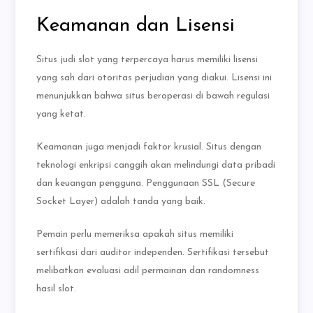
Keamanan dan Lisensi
Situs judi slot yang terpercaya harus memiliki lisensi
yang sah dari otoritas perjudian yang diakui. Lisensi ini
menunjukkan bahwa situs beroperasi di bawah regulasi
yang ketat.
Keamanan juga menjadi faktor krusial. Situs dengan
teknologi enkripsi canggih akan melindungi data pribadi
dan keuangan pengguna. Penggunaan SSL (Secure
Socket Layer) adalah tanda yang baik.
Pemain perlu memeriksa apakah situs memiliki
sertifikasi dari auditor independen. Sertifikasi tersebut
melibatkan evaluasi adil permainan dan randomness
hasil slot.