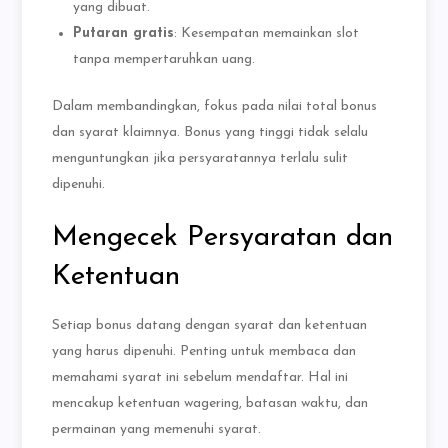
yang dibuat.
Putaran gratis
: Kesempatan memainkan slot
tanpa mempertaruhkan uang.
Dalam membandingkan, fokus pada nilai total bonus
dan syarat klaimnya. Bonus yang tinggi tidak selalu
menguntungkan jika persyaratannya terlalu sulit
dipenuhi.
Mengecek Persyaratan dan
Ketentuan
Setiap bonus datang dengan syarat dan ketentuan
yang harus dipenuhi. Penting untuk membaca dan
memahami syarat ini sebelum mendaftar. Hal ini
mencakup ketentuan wagering, batasan waktu, dan
permainan yang memenuhi syarat.