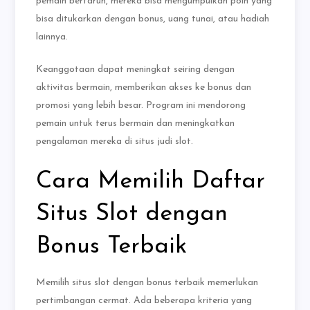
pemain bertaruh, mereka bisa mengumpulkan poin yang
bisa ditukarkan dengan bonus, uang tunai, atau hadiah
lainnya.
Keanggotaan dapat meningkat seiring dengan
aktivitas bermain, memberikan akses ke bonus dan
promosi yang lebih besar. Program ini mendorong
pemain untuk terus bermain dan meningkatkan
pengalaman mereka di situs judi slot.
Cara Memilih Daftar
Situs Slot dengan
Bonus Terbaik
Memilih situs slot dengan bonus terbaik memerlukan
pertimbangan cermat. Ada beberapa kriteria yang