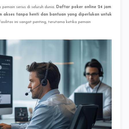
 pemain serius di seluruh dunia.
Daftar poker online 24 jam
 akses tanpa henti dan bantuan yang diperlukan untuk
asilitas ini sangat penting, terutama ketika pemain