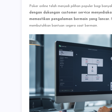
Poker online telah menjadi pilihan populer bagi banyak
dengan dukungan customer service menyediakan
memastikan pengalaman bermain yang lancar.
F
membutuhkan bantuan segera saat bermain.