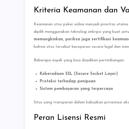
Kriteria Keamanan dan Val
Keamanan situs poker online menjadi prioritas utam
dipilih menggunakan teknologi enkripsi yang kuat unt
memungkinkan, periksa juga sertifikasi keaman
bahwa situs tersebut beroperasi secara legal dan me
Beberapa aspek yang bisa dijadikan pertimbangan:
Keberadaan SSL (Secure Socket Layer)
Proteksi terhadap penipuan
Sistem pembayaran yang terpercaya
Situs yang transparan dalam kebijakan privasinya aka
Peran Lisensi Resmi