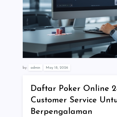
by:
admin
Daftar Poker Online
Customer Service Unt
Berpengalaman