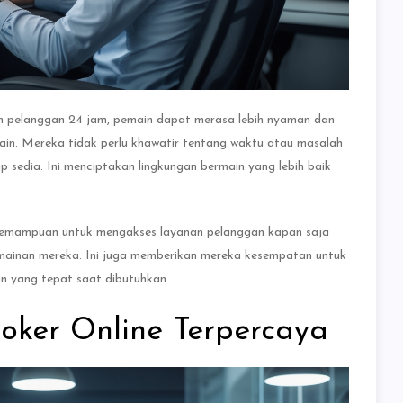
pelanggan 24 jam, pemain dapat merasa lebih nyaman dan
ain. Mereka tidak perlu khawatir tentang waktu atau masalah
ap sedia. Ini menciptakan lingkungan bermain yang lebih baik
 Kemampuan untuk mengakses layanan pelanggan kapan saja
ainan mereka. Ini juga memberikan mereka kesempatan untuk
 yang tepat saat dibutuhkan.
Poker Online Terpercaya