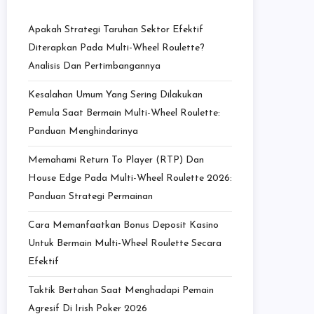
Apakah Strategi Taruhan Sektor Efektif
Diterapkan Pada Multi-Wheel Roulette?
Analisis Dan Pertimbangannya
Kesalahan Umum Yang Sering Dilakukan
Pemula Saat Bermain Multi-Wheel Roulette:
Panduan Menghindarinya
Memahami Return To Player (RTP) Dan
House Edge Pada Multi-Wheel Roulette 2026:
Panduan Strategi Permainan
Cara Memanfaatkan Bonus Deposit Kasino
Untuk Bermain Multi-Wheel Roulette Secara
Efektif
Taktik Bertahan Saat Menghadapi Pemain
Agresif Di Irish Poker 2026