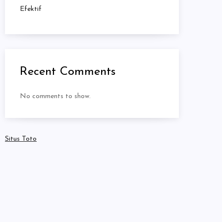
Efektif
Recent Comments
No comments to show.
Situs Toto