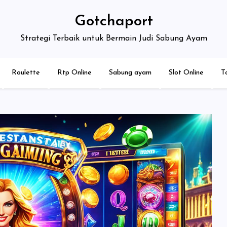
Gotchaport
Strategi Terbaik untuk Bermain Judi Sabung Ayam
Roulette
Rtp Online
Sabung ayam
Slot Online
T