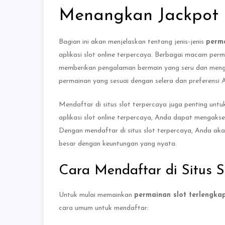
Menangkan Jackpot 
Bagian ini akan menjelaskan tentang jenis-jenis
perma
aplikasi slot online terpercaya. Berbagai macam pe
memberikan pengalaman bermain yang seru dan menghibu
permainan yang sesuai dengan selera dan preferensi 
Mendaftar di situs slot terpercaya juga penting unt
aplikasi slot online terpercaya, Anda dapat mengakses 
Dengan mendaftar di situs slot terpercaya, Anda 
besar dengan keuntungan yang nyata.
Cara Mendaftar di Situs S
Untuk mulai memainkan
permainan slot terlengka
cara umum untuk mendaftar: