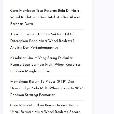
Cara Membaca Tren Putaran Bola Di Multi-
Wheel Roulette Online Untuk Analisis Akurat
Berbasis Data
Apakah Strategi Taruhan Sektor Efektif
Diterapkan Pada Multi-Wheel Roulette?
Analisis Dan Pertimbangannya
Kesalahan Umum Yang Sering Dilakukan
Pemula Saat Bermain Multi-Wheel Roulette:
Panduan Menghindarinya
Memahami Return To Player (RTP) Dan
House Edge Pada Multi-Wheel Roulette 2026:
Panduan Strategi Permainan
Cara Memanfaatkan Bonus Deposit Kasino
Untuk Bermain Multi-Wheel Roulette Secara