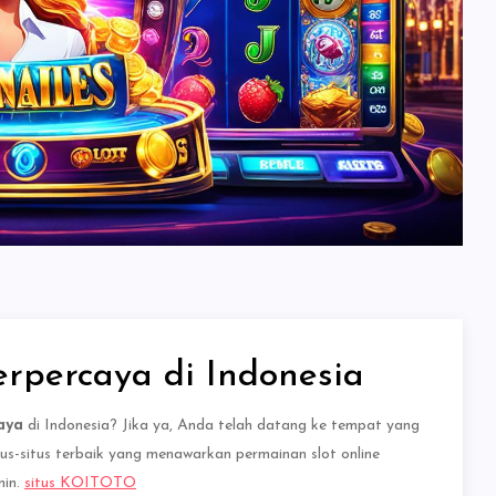
erpercaya di Indonesia
caya
di Indonesia? Jika ya, Anda telah datang ke tempat yang
us-situs terbaik yang menawarkan permainan slot online
min.
situs KOITOTO