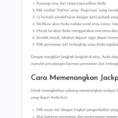
Kunjungi situs slot terpercaya pilihan Anda.
Klik tombol “Daftar” atau “Registrasi” yang terse
Isi formulir pendaftaran dengan data pribadi yang
Verifikasi akun Anda melalui email atau nomor te
Masuk ke akun Anda menggunakan username dan 
Setelah masuk, lakukan deposit agar dapat memai
Pilih permainan slot terlengkap yang Anda inginka
Dengan mengikuti langkah-langkah di atas, Anda dap
memulai petualangan bermain permainan slot terleng
Cara Memenangkan Jackp
Untuk meningkatkan peluang memenangkan jackpot besa
yang dapat Anda ikuti:
Pilih mesin slot dengan tingkat pengembalian yang 
Atur batasan permainan dan perencanaan anggara