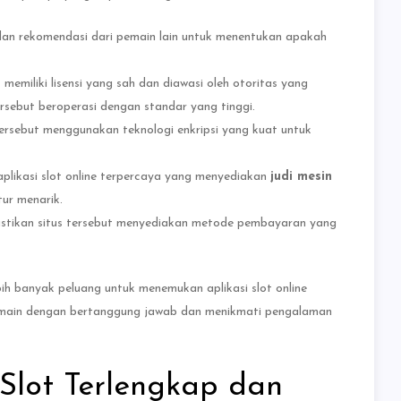
n dan rekomendasi dari pemain lain untuk menentukan apakah
t memiliki lisensi yang sah dan diawasi oleh otoritas yang
ersebut beroperasi dengan standar yang tinggi.
tersebut menggunakan teknologi enkripsi yang kuat untuk
 aplikasi slot online terpercaya yang menyediakan
judi mesin
tur menarik.
stikan situs tersebut menyediakan metode pembayaran yang
ih banyak peluang untuk menemukan aplikasi slot online
bermain dengan bertanggung jawab dan menikmati pengalaman
Slot Terlengkap dan