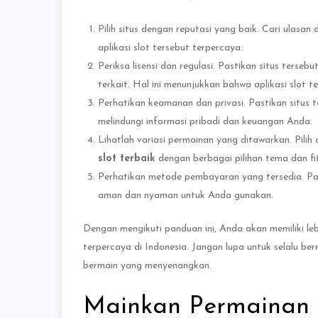
Pilih situs dengan reputasi yang baik. Cari ulasa
aplikasi slot tersebut terpercaya.
Periksa lisensi dan regulasi. Pastikan situs tersebu
terkait. Hal ini menunjukkan bahwa aplikasi slot t
Perhatikan keamanan dan privasi. Pastikan situs 
melindungi informasi pribadi dan keuangan Anda.
Lihatlah variasi permainan yang ditawarkan. Pilih
slot terbaik
dengan berbagai pilihan tema dan fi
Perhatikan metode pembayaran yang tersedia. Pa
aman dan nyaman untuk Anda gunakan.
Dengan mengikuti panduan ini, Anda akan memiliki leb
terpercaya di Indonesia. Jangan lupa untuk selalu 
bermain yang menyenangkan.
Mainkan Permainan 