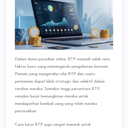
Dalam dunia perjudian online, RTP menjadi salah satu
faktor kunci yang memengaruhi pengalaman bermain.
Pemain yang mengetahui nilai RTP dari suatu
permainan dapat lebih strategis dan selektif dalam
taruhan mereka. Semakin tinggi persentase RTP,
semakin besar kemungkinan mereka untuk
mendapatkan kembali uang yang telah mereka
pertaruhkan.
Cara kerja RTP juga sangat menarik untuk