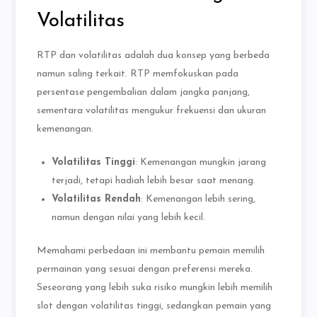
Volatilitas
RTP dan volatilitas adalah dua konsep yang berbeda
namun saling terkait. RTP memfokuskan pada
persentase pengembalian dalam jangka panjang,
sementara volatilitas mengukur frekuensi dan ukuran
kemenangan.
Volatilitas Tinggi
: Kemenangan mungkin jarang
terjadi, tetapi hadiah lebih besar saat menang.
Volatilitas Rendah
: Kemenangan lebih sering,
namun dengan nilai yang lebih kecil.
Memahami perbedaan ini membantu pemain memilih
permainan yang sesuai dengan preferensi mereka.
Seseorang yang lebih suka risiko mungkin lebih memilih
slot dengan volatilitas tinggi, sedangkan pemain yang