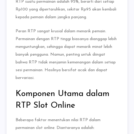
RTP suatu permainan adalah 95%, berarti dari setiap
Rp100 yang dipertaruhkan, sekitar Rp95 akan kembali
kepada pemain dalam jangka panjang.
Peran RTP sangat krusial dalam menarik pemain.
Permainan dengan RTP tinggi biasanya dianggap lebih
menguntungkan, sehingga dapat menarik minat lebih
banyak pengguna. Namun, penting untuk diingat
bahwa RTP tidak menjamin kemenangan dalam setiap
sesi permainan. Hasilnya bersifat acak dan dapat
bervariasi.
Komponen Utama dalam
RTP Slot Online
Beberapa faktor menentukan nilai RTP dalam
permainan slot online. Diantaranya adalah: