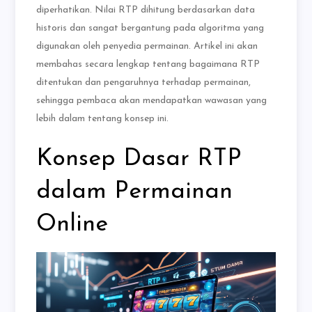
diperhatikan. Nilai RTP dihitung berdasarkan data
historis dan sangat bergantung pada algoritma yang
digunakan oleh penyedia permainan. Artikel ini akan
membahas secara lengkap tentang bagaimana RTP
ditentukan dan pengaruhnya terhadap permainan,
sehingga pembaca akan mendapatkan wawasan yang
lebih dalam tentang konsep ini.
Konsep Dasar RTP
dalam Permainan
Online