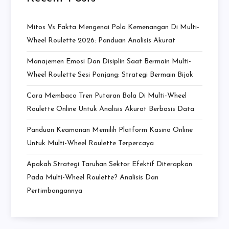
Mitos Vs Fakta Mengenai Pola Kemenangan Di Multi-
Wheel Roulette 2026: Panduan Analisis Akurat
Manajemen Emosi Dan Disiplin Saat Bermain Multi-
Wheel Roulette Sesi Panjang: Strategi Bermain Bijak
Cara Membaca Tren Putaran Bola Di Multi-Wheel
Roulette Online Untuk Analisis Akurat Berbasis Data
Panduan Keamanan Memilih Platform Kasino Online
Untuk Multi-Wheel Roulette Terpercaya
Apakah Strategi Taruhan Sektor Efektif Diterapkan
Pada Multi-Wheel Roulette? Analisis Dan
Pertimbangannya