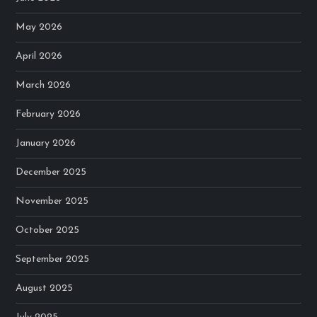
May 2026
April 2026
March 2026
February 2026
January 2026
December 2025
November 2025
October 2025
September 2025
August 2025