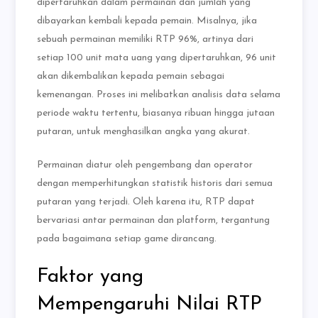
dipertaruhkan dalam permainan dan jumlah yang
dibayarkan kembali kepada pemain. Misalnya, jika
sebuah permainan memiliki RTP 96%, artinya dari
setiap 100 unit mata uang yang dipertaruhkan, 96 unit
akan dikembalikan kepada pemain sebagai
kemenangan. Proses ini melibatkan analisis data selama
periode waktu tertentu, biasanya ribuan hingga jutaan
putaran, untuk menghasilkan angka yang akurat.
Permainan diatur oleh pengembang dan operator
dengan memperhitungkan statistik historis dari semua
putaran yang terjadi. Oleh karena itu, RTP dapat
bervariasi antar permainan dan platform, tergantung
pada bagaimana setiap game dirancang.
Faktor yang
Mempengaruhi Nilai RTP