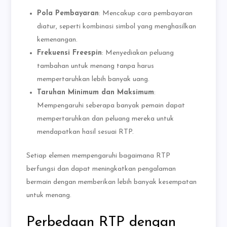
Pola Pembayaran
: Mencakup cara pembayaran
diatur, seperti kombinasi simbol yang menghasilkan
kemenangan.
Frekuensi Freespin
: Menyediakan peluang
tambahan untuk menang tanpa harus
mempertaruhkan lebih banyak uang.
Taruhan Minimum dan Maksimum
:
Mempengaruhi seberapa banyak pemain dapat
mempertaruhkan dan peluang mereka untuk
mendapatkan hasil sesuai RTP.
Setiap elemen mempengaruhi bagaimana RTP
berfungsi dan dapat meningkatkan pengalaman
bermain dengan memberikan lebih banyak kesempatan
untuk menang.
Perbedaan RTP dengan