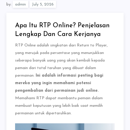
by:
admin
Apa Itu RTP Online? Penjelasan
Lengkap Dan Cara Kerjanya
RTP Online adalah singkatan dari Return to Player,
yang merujuk pada persentase yang menunjukkan
seberapa banyak uang yang akan kembali kepada
pemain dari total taruhan yang dibuat dalam
permainan.
Ini adalah informasi penting bagi
mereka yang ingin memahami potensi
pengembalian dari permainan judi online.
Memahami RTP dapat membantu pemain dalam
membuat keputusan yang lebih baik saat memilih
permainan untuk dipertaruhkan.