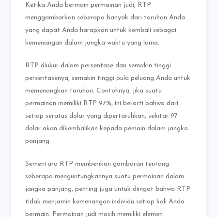
Ketika Anda bermain permainan judi, RTP
menggambarkan seberapa banyak dari taruhan Anda
yang dapat Anda harapkan untuk kembali sebagai
kemenangan dalam jangka waktu yang lama.
RTP diukur dalam persentase dan semakin tinggi
persentasenya, semakin tinggi pula peluang Anda untuk
memenangkan taruhan. Contohnya, jika suatu
permainan memiliki RTP 97%, ini berarti bahwa dari
setiap seratus dolar yang dipertaruhkan, sekitar 97
dolar akan dikembalikan kepada pemain dalam jangka
panjang.
Sementara RTP memberikan gambaran tentang
seberapa menguntungkannya suatu permainan dalam
jangka panjang, penting juga untuk diingat bahwa RTP
tidak menjamin kemenangan individu setiap kali Anda
bermain. Permainan judi masih memiliki elemen