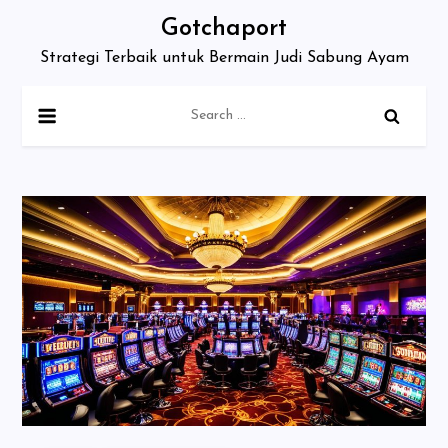
Skip
Gotchaport
to
Strategi Terbaik untuk Bermain Judi Sabung Ayam
content
Search
for: