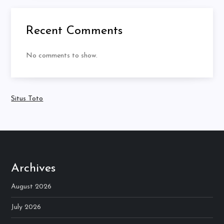
Recent Comments
No comments to show.
Situs Toto
Archives
August 2026
July 2026