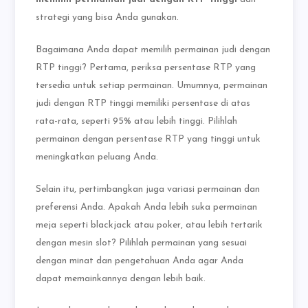
strategi yang bisa Anda gunakan.
Bagaimana Anda dapat memilih permainan judi dengan
RTP tinggi? Pertama, periksa persentase RTP yang
tersedia untuk setiap permainan. Umumnya, permainan
judi dengan RTP tinggi memiliki persentase di atas
rata-rata, seperti 95% atau lebih tinggi. Pilihlah
permainan dengan persentase RTP yang tinggi untuk
meningkatkan peluang Anda.
Selain itu, pertimbangkan juga variasi permainan dan
preferensi Anda. Apakah Anda lebih suka permainan
meja seperti blackjack atau poker, atau lebih tertarik
dengan mesin slot? Pilihlah permainan yang sesuai
dengan minat dan pengetahuan Anda agar Anda
dapat memainkannya dengan lebih baik.