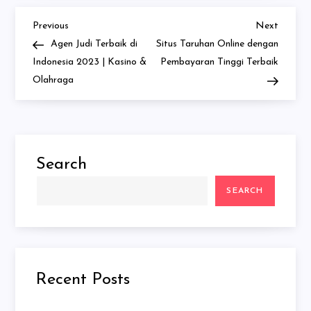
Previous
Next
Post
Previous
Next
Post
Post
Agen Judi Terbaik di
Situs Taruhan Online dengan
navigation
Indonesia 2023 | Kasino &
Pembayaran Tinggi Terbaik
Olahraga
Search
SEARCH
Recent Posts