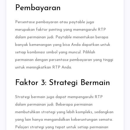
Pembayaran
Persentase pembayaran atau paytable juga
merupakan faktor penting yang memengaruhi RTP
dalam permainan judi. Paytable menentukan berapa
banyak kemenangan yang bisa Anda dapatkan untuk
setiap kombinasi simbol yang muncul. Pilihlah
permainan dengan persentase pembayaran yang tinggi
untuk meningkatkan RTP Anda.
Faktor 3: Strategi Bermain
Strategi bermain juga dapat mempengaruhi RTP
dalam permainan judi. Beberapa permainan
membutuhkan strategi yang lebih kompleks, sedangkan
yang lain hanya mengandalkan keberuntungan semata.
Pelajari strategi yang tepat untuk setiap permainan