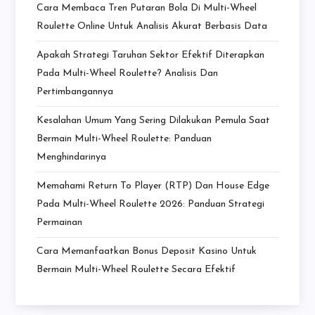
Cara Membaca Tren Putaran Bola Di Multi-Wheel
Roulette Online Untuk Analisis Akurat Berbasis Data
Apakah Strategi Taruhan Sektor Efektif Diterapkan
Pada Multi-Wheel Roulette? Analisis Dan
Pertimbangannya
Kesalahan Umum Yang Sering Dilakukan Pemula Saat
Bermain Multi-Wheel Roulette: Panduan
Menghindarinya
Memahami Return To Player (RTP) Dan House Edge
Pada Multi-Wheel Roulette 2026: Panduan Strategi
Permainan
Cara Memanfaatkan Bonus Deposit Kasino Untuk
Bermain Multi-Wheel Roulette Secara Efektif