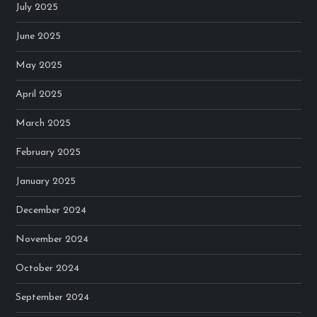
July 2025
June 2025
May 2025
April 2025
March 2025
February 2025
January 2025
December 2024
November 2024
October 2024
September 2024