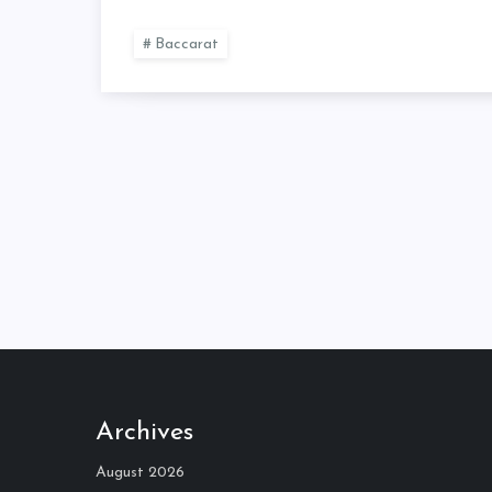
Baccarat
Archives
August 2026