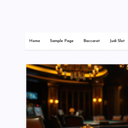
Skip
to
content
Home
Sample Page
Baccarat
Judi Slot