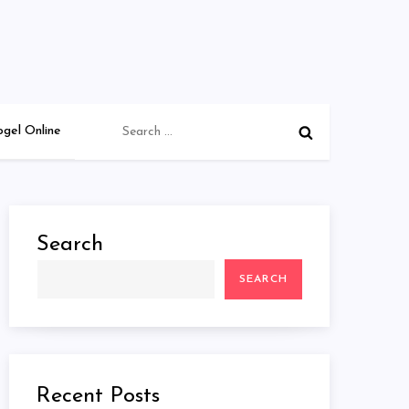
Search
ogel Online
for:
Search
SEARCH
Recent Posts