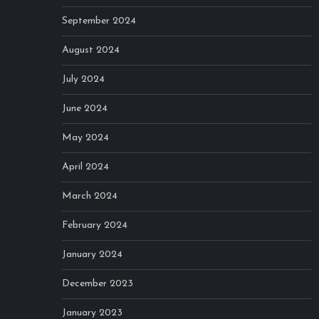
September 2024
August 2024
July 2024
June 2024
May 2024
April 2024
March 2024
February 2024
January 2024
December 2023
January 2023